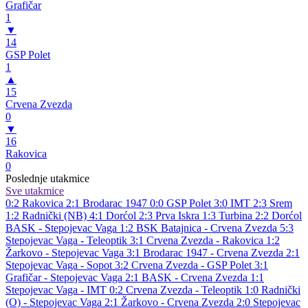
Grafičar
1
▼
14
GSP Polet
1
▲
15
Crvena Zvezda
0
▼
16
Rakovica
0
Poslednje utakmice
Sve utakmice
0:2
Rakovica
2:1
Brodarac 1947
0:0
GSP Polet
3:0
IMT
2:3
Srem
1:2
Radnički (NB)
4:1
Dorćol
2:3
Prva Iskra
1:3
Turbina
2:2
Dorćol
BASK - Stepojevac Vaga 1:2
BSK Batajnica - Crvena Zvezda 5:3
Stepojevac Vaga - Teleoptik 3:1
Crvena Zvezda - Rakovica 1:2
Žarkovo - Stepojevac Vaga 3:1
Brodarac 1947 - Crvena Zvezda 2:1
Stepojevac Vaga - Sopot 3:2
Crvena Zvezda - GSP Polet 3:1
Grafičar - Stepojevac Vaga 2:1
BASK - Crvena Zvezda 1:1
Stepojevac Vaga - IMT 0:2
Crvena Zvezda - Teleoptik 1:0
Radnički
(O) - Stepojevac Vaga 2:1
Žarkovo - Crvena Zvezda 2:0
Stepojevac