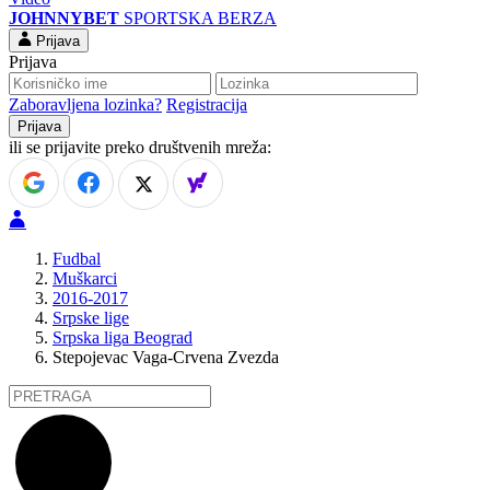
JOHNNYBET
SPORTSKA BERZA
Prijava
Prijava
Zaboravljena lozinka?
Registracija
ili se prijavite preko društvenih mreža:
Fudbal
Muškarci
2016-2017
Srpske lige
Srpska liga Beograd
Stepojevac Vaga-Crvena Zvezda