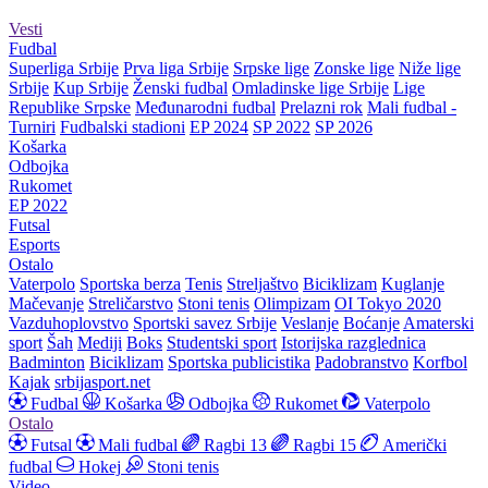
Vesti
Fudbal
Superliga Srbije
Prva liga Srbije
Srpske lige
Zonske lige
Niže lige
Srbije
Kup Srbije
Ženski fudbal
Omladinske lige Srbije
Lige
Republike Srpske
Međunarodni fudbal
Prelazni rok
Mali fudbal -
Turniri
Fudbalski stadioni
EP 2024
SP 2022
SP 2026
Košarka
Odbojka
Rukomet
EP 2022
Futsal
Esports
Ostalo
Vaterpolo
Sportska berza
Tenis
Streljaštvo
Biciklizam
Kuglanje
Mačevanje
Streličarstvo
Stoni tenis
Olimpizam
OI Tokyo 2020
Vazduhoplovstvo
Sportski savez Srbije
Veslanje
Boćanje
Amaterski
sport
Šah
Mediji
Boks
Studentski sport
Istorijska razglednica
Badminton
Biciklizam
Sportska publicistika
Padobranstvo
Korfbol
Kajak
srbijasport.net
Fudbal
Košarka
Odbojka
Rukomet
Vaterpolo
Ostalo
Futsal
Mali fudbal
Ragbi 13
Ragbi 15
Američki
fudbal
Hokej
Stoni tenis
Video