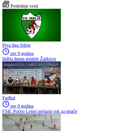
Poslednje vesti
Prva liga Srbije
pre 9 godina
Inđija danas gostuje Žarkovu
Fudbal
pre 9 godina
FSB: Počeo Letnji prelazni rok za igrače