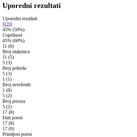
Uporedni rezultati
Uporedni rezultati
H2H
45%
(50%)
Uspešnost
45%
(60%)
11
(6)
Broj utakmica
11
(5)
5
(3)
Broj pobeda
5
(3)
1
(1)
Broj nerešenih
1
(0)
5
(2)
Broj poraza
5
(2)
17
(8)
Dati poeni
17
(8)
17
(9)
Primljeni poeni