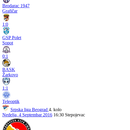
Brodarac 1947
Grafičar
1:0
GSP Polet
Sopot
0:1
BASK
Žarkovo
1:1
Teleoptik
Srpska liga Beograd
4. kolo
Nedelja, 4 Septembar 2016
16:30
Stepojevac