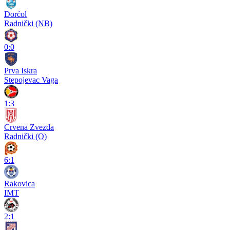
Dorćol
Radnički (NB)
0:0
Prva Iskra
Stepojevac Vaga
1:3
Crvena Zvezda
Radnički (O)
6:1
Rakovica
IMT
2:1