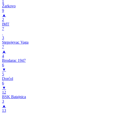
1
Žarkovo
9
▲
2
IMT
7
3
Stepojevac Vaga
7
▲
4
Brodarac 1947
6
▼
5
Dorćol
6
▼
12
BSK Batajnica
3
▲
13