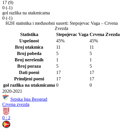
17
(9)
0
(-1)
gol razlika na utakmicama
0
(-1)
H2H statistika i međusobni susreti: Stepojevac Vaga – Crvena
Zvezda
Statistika
Stepojevac Vaga
Crvena Zvezda
Uspešnost
45%
45%
Broj utakmica
11
11
Broj pobeda
5
5
Broj nerešenih
1
1
Broj poraza
5
5
Dati poeni
17
17
Primljeni poeni
17
17
gol razlika na utakmicama
0
0
2020-2021
Srpska liga Beograd
Crvena zvezda
0
:
2