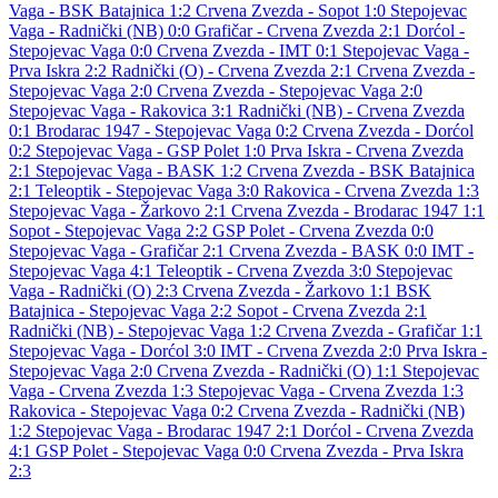
Vaga - BSK Batajnica 1:2
Crvena Zvezda - Sopot 1:0
Stepojevac
Vaga - Radnički (NB) 0:0
Grafičar - Crvena Zvezda 2:1
Dorćol -
Stepojevac Vaga 0:0
Crvena Zvezda - IMT 0:1
Stepojevac Vaga -
Prva Iskra 2:2
Radnički (O) - Crvena Zvezda 2:1
Crvena Zvezda -
Stepojevac Vaga 2:0
Crvena Zvezda - Stepojevac Vaga 2:0
Stepojevac Vaga - Rakovica 3:1
Radnički (NB) - Crvena Zvezda
0:1
Brodarac 1947 - Stepojevac Vaga 0:2
Crvena Zvezda - Dorćol
0:2
Stepojevac Vaga - GSP Polet 1:0
Prva Iskra - Crvena Zvezda
2:1
Stepojevac Vaga - BASK 1:2
Crvena Zvezda - BSK Batajnica
2:1
Teleoptik - Stepojevac Vaga 3:0
Rakovica - Crvena Zvezda 1:3
Stepojevac Vaga - Žarkovo 2:1
Crvena Zvezda - Brodarac 1947 1:1
Sopot - Stepojevac Vaga 2:2
GSP Polet - Crvena Zvezda 0:0
Stepojevac Vaga - Grafičar 2:1
Crvena Zvezda - BASK 0:0
IMT -
Stepojevac Vaga 4:1
Teleoptik - Crvena Zvezda 3:0
Stepojevac
Vaga - Radnički (O) 2:3
Crvena Zvezda - Žarkovo 1:1
BSK
Batajnica - Stepojevac Vaga 2:2
Sopot - Crvena Zvezda 2:1
Radnički (NB) - Stepojevac Vaga 1:2
Crvena Zvezda - Grafičar 1:1
Stepojevac Vaga - Dorćol 3:0
IMT - Crvena Zvezda 2:0
Prva Iskra -
Stepojevac Vaga 2:0
Crvena Zvezda - Radnički (O) 1:1
Stepojevac
Vaga - Crvena Zvezda 1:3
Stepojevac Vaga - Crvena Zvezda 1:3
Rakovica - Stepojevac Vaga 0:2
Crvena Zvezda - Radnički (NB)
1:2
Stepojevac Vaga - Brodarac 1947 2:1
Dorćol - Crvena Zvezda
4:1
GSP Polet - Stepojevac Vaga 0:0
Crvena Zvezda - Prva Iskra
2:3