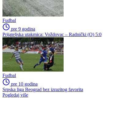
Fudbal
pre 9 godina
Prijateljska utakmica: Voždovac – Radnički (O) 5:0
Fudbal
pre 10 godina
Srpska liga Beograd bez izrazitog favorita
Pogledaj više