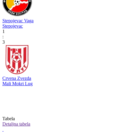
Stepojevac Vaga
Stepojevac
1
:
3
Crvena Zvezda
Mali Mokri Lug
Tabela
Detaljna tabela