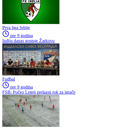
Prva liga Srbije
pre 9 godina
Inđija danas gostuje Žarkovu
Fudbal
pre 9 godina
FSB: Počeo Letnji prelazni rok za igrače