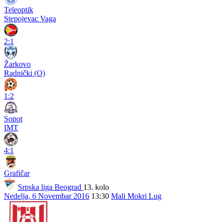
Teleoptik
Stepojevac Vaga
2:1
Žarkovo
Radnički (O)
1:2
Sopot
IMT
4:1
Grafičar
Srpska liga Beograd
13. kolo
Nedelja, 6 Novembar 2016
13:30
Mali Mokri Lug