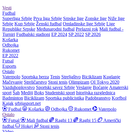
Vesti
Fudbal
Superliga Srbije
Prva liga Srbije
Srpske lige
Zonske lige
Niže lige
Srbije
Kup Srbije
Ženski fudbal
Omladinske lige Srbije
Lige
Republike Srpske
Međunarodni fudbal
Prelazni rok
Mali fudbal -
Turniri
Fudbalski stadioni
EP 2024
SP 2022
SP 2026
Košarka
Odbojka
Rukomet
EP 2022
Futsal
Esports
Ostalo
Vaterpolo
Sportska berza
Tenis
Streljaštvo
Biciklizam
Kuglanje
Mačevanje
Streličarstvo
Stoni tenis
Olimpizam
OI Tokyo 2020
Vazduhoplovstvo
Sportski savez Srbije
Veslanje
Boćanje
Amaterski
sport
Šah
Mediji
Boks
Studentski sport
Istorijska razglednica
Badminton
Biciklizam
Sportska publicistika
Padobranstvo
Korfbol
Kajak
srbijasport.net
Fudbal
Košarka
Odbojka
Rukomet
Vaterpolo
Ostalo
Futsal
Mali fudbal
Ragbi 13
Ragbi 15
Američki
fudbal
Hokej
Stoni tenis
Video