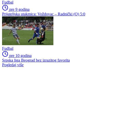
Fudbal
pre 9 godina
Prijateljska utakmica: Voždovac – Radnički (O) 5:0
Fudbal
pre 10 godina
Srpska liga Beograd bez izrazitog favorita
Pogledaj više