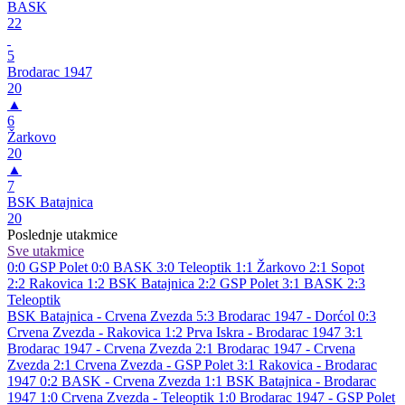
BASK
22
5
Brodarac 1947
20
▲
6
Žarkovo
20
▲
7
BSK Batajnica
20
Poslednje utakmice
Sve utakmice
0:0
GSP Polet
0:0
BASK
3:0
Teleoptik
1:1
Žarkovo
2:1
Sopot
2:2
Rakovica
1:2
BSK Batajnica
2:2
GSP Polet
3:1
BASK
2:3
Teleoptik
BSK Batajnica - Crvena Zvezda 5:3
Brodarac 1947 - Dorćol 0:3
Crvena Zvezda - Rakovica 1:2
Prva Iskra - Brodarac 1947 3:1
Brodarac 1947 - Crvena Zvezda 2:1
Brodarac 1947 - Crvena
Zvezda 2:1
Crvena Zvezda - GSP Polet 3:1
Rakovica - Brodarac
1947 0:2
BASK - Crvena Zvezda 1:1
BSK Batajnica - Brodarac
1947 1:0
Crvena Zvezda - Teleoptik 1:0
Brodarac 1947 - GSP Polet