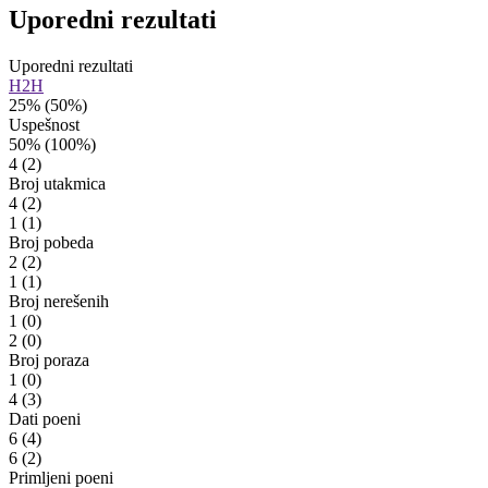
Uporedni rezultati
Uporedni rezultati
H2H
25%
(50%)
Uspešnost
50%
(100%)
4
(2)
Broj utakmica
4
(2)
1
(1)
Broj pobeda
2
(2)
1
(1)
Broj nerešenih
1
(0)
2
(0)
Broj poraza
1
(0)
4
(3)
Dati poeni
6
(4)
6
(2)
Primljeni poeni