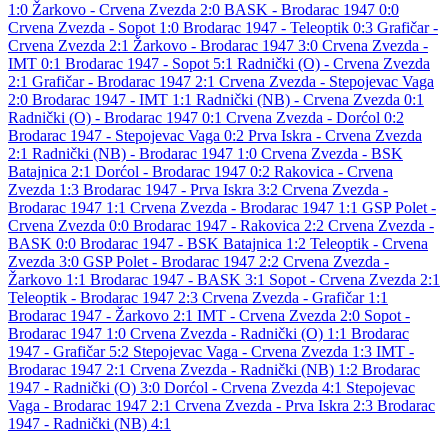
1:0
Žarkovo - Crvena Zvezda 2:0
BASK - Brodarac 1947 0:0
Crvena Zvezda - Sopot 1:0
Brodarac 1947 - Teleoptik 0:3
Grafičar -
Crvena Zvezda 2:1
Žarkovo - Brodarac 1947 3:0
Crvena Zvezda -
IMT 0:1
Brodarac 1947 - Sopot 5:1
Radnički (O) - Crvena Zvezda
2:1
Grafičar - Brodarac 1947 2:1
Crvena Zvezda - Stepojevac Vaga
2:0
Brodarac 1947 - IMT 1:1
Radnički (NB) - Crvena Zvezda 0:1
Radnički (O) - Brodarac 1947 0:1
Crvena Zvezda - Dorćol 0:2
Brodarac 1947 - Stepojevac Vaga 0:2
Prva Iskra - Crvena Zvezda
2:1
Radnički (NB) - Brodarac 1947 1:0
Crvena Zvezda - BSK
Batajnica 2:1
Dorćol - Brodarac 1947 0:2
Rakovica - Crvena
Zvezda 1:3
Brodarac 1947 - Prva Iskra 3:2
Crvena Zvezda -
Brodarac 1947 1:1
Crvena Zvezda - Brodarac 1947 1:1
GSP Polet -
Crvena Zvezda 0:0
Brodarac 1947 - Rakovica 2:2
Crvena Zvezda -
BASK 0:0
Brodarac 1947 - BSK Batajnica 1:2
Teleoptik - Crvena
Zvezda 3:0
GSP Polet - Brodarac 1947 2:2
Crvena Zvezda -
Žarkovo 1:1
Brodarac 1947 - BASK 3:1
Sopot - Crvena Zvezda 2:1
Teleoptik - Brodarac 1947 2:3
Crvena Zvezda - Grafičar 1:1
Brodarac 1947 - Žarkovo 2:1
IMT - Crvena Zvezda 2:0
Sopot -
Brodarac 1947 1:0
Crvena Zvezda - Radnički (O) 1:1
Brodarac
1947 - Grafičar 5:2
Stepojevac Vaga - Crvena Zvezda 1:3
IMT -
Brodarac 1947 2:1
Crvena Zvezda - Radnički (NB) 1:2
Brodarac
1947 - Radnički (O) 3:0
Dorćol - Crvena Zvezda 4:1
Stepojevac
Vaga - Brodarac 1947 2:1
Crvena Zvezda - Prva Iskra 2:3
Brodarac
1947 - Radnički (NB) 4:1