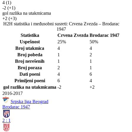
4
(1)
-2
(+1)
gol razlika na utakmicama
+2
(+3)
H2H statistika i međusobni susreti: Crvena Zvezda – Brodarac
1947
Statistika
Crvena Zvezda
Brodarac 1947
Uspešnost
25%
50%
Broj utakmica
4
4
Broj pobeda
1
2
Broj nerešenih
1
1
Broj poraza
2
1
Dati poeni
4
6
Primljeni poeni
6
4
gol razlika na utakmicama
-2
+2
2016-2017
Srpska liga Beograd
Brodarac 1947
2
:
1