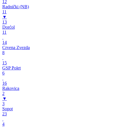
12
Radnički (NB)
11
▼
13
Dorćol
11
14
Crvena Zvezda
8
15
GSP Polet
6
16
Rakovica
2
▼
3
Sopot
23
4