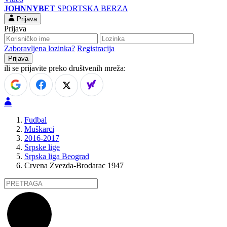
JOHNNYBET
SPORTSKA BERZA
Prijava
Prijava
Zaboravljena lozinka?
Registracija
ili se prijavite preko društvenih mreža:
Fudbal
Muškarci
2016-2017
Srpske lige
Srpska liga Beograd
Crvena Zvezda-Brodarac 1947