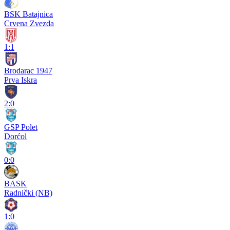
BSK Batajnica
Crvena Zvezda
1:1
Brodarac 1947
Prva Iskra
2:0
GSP Polet
Dorćol
0:0
BASK
Radnički (NB)
1:0