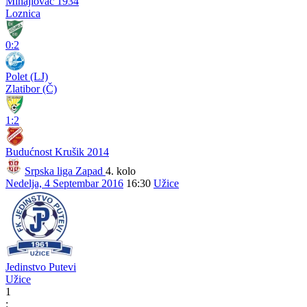
Mihajlovac 1934
Loznica
0:2
Polet (LJ)
Zlatibor (Č)
1:2
Budućnost Krušik 2014
Srpska liga Zapad
4. kolo
Nedelja, 4 Septembar 2016
16:30
Užice
Jedinstvo Putevi
Užice
1
: