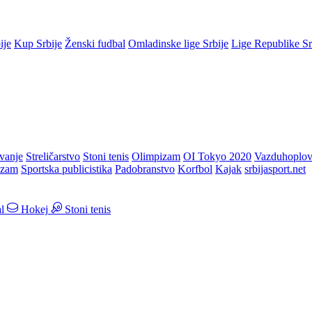
ije
Kup Srbije
Ženski fudbal
Omladinske lige Srbije
Lige Republike S
vanje
Streličarstvo
Stoni tenis
Olimpizam
OI Tokyo 2020
Vazduhoplov
izam
Sportska publicistika
Padobranstvo
Korfbol
Kajak
srbijasport.net
l
Hokej
Stoni tenis