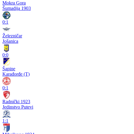
Mokra Gora
Šumadija 1903
0:1
Železničar
Jošanica
0:0
Šapine
Karađorđe (T)
0:1
Radnički 1923
Jedinstvo Putevi
1:1