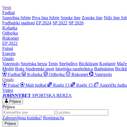
Vesti
Fudbal
Superliga Srbije
Prva liga Srbije
Srpske lige
Zonske lige
Niže lige Srb
Fudbalski stadioni
EP 2024
SP 2022
SP 2026
Košarka
Odbojka
Rukomet
EP 2022
Futsal
Esports
Ostalo
Vaterpolo
Sportska berza
Tenis
Streljaštvo
Biciklizam
Kuglanje
Mače
Mediji
Boks
Studentski sport
Istorijska razglednica
Badminton
Bicikl
Fudbal
Košarka
Odbojka
Rukomet
Vaterpolo
Ostalo
Futsal
Mali fudbal
Ragbi 13
Ragbi 15
Američki fudba
Video
JOHNNYBET
SPORTSKA BERZA
Prijava
Prijava
Zaboravljena lozinka?
Registracija