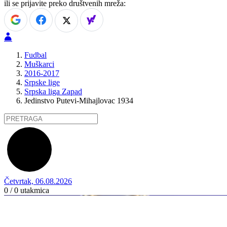
ili se prijavite preko društvenih mreža:
Fudbal
Muškarci
2016-2017
Srpske lige
Srpska liga Zapad
Jedinstvo Putevi-Mihajlovac 1934
Četvrtak, 06.08.2026
0 / 0
utakmica