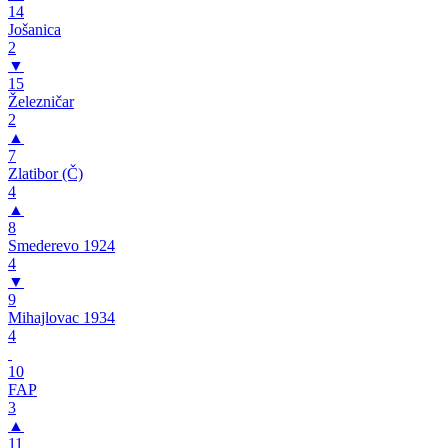
14
Jošanica
2
▼
15
Železničar
2
▲
7
Zlatibor (Č)
4
▲
8
Smederevo 1924
4
▼
9
Mihajlovac 1934
4
10
FAP
3
▲
11