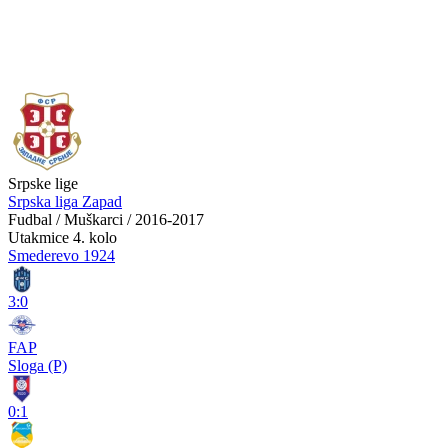
Srpske lige
Srpska liga Zapad
Fudbal / Muškarci / 2016-2017
Utakmice
4. kolo
Smederevo 1924
3:0
FAP
Sloga (P)
0:1