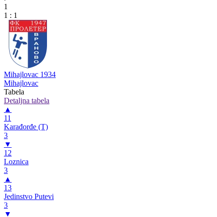
1
1
:
1
Mihajlovac 1934
Mihajlovac
Tabela
Detaljna tabela
▲
11
Karađorđe (T)
3
▼
12
Loznica
3
▲
13
Jedinstvo Putevi
3
▼