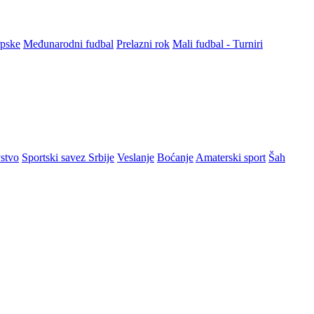
rpske
Međunarodni fudbal
Prelazni rok
Mali fudbal - Turniri
stvo
Sportski savez Srbije
Veslanje
Boćanje
Amaterski sport
Šah