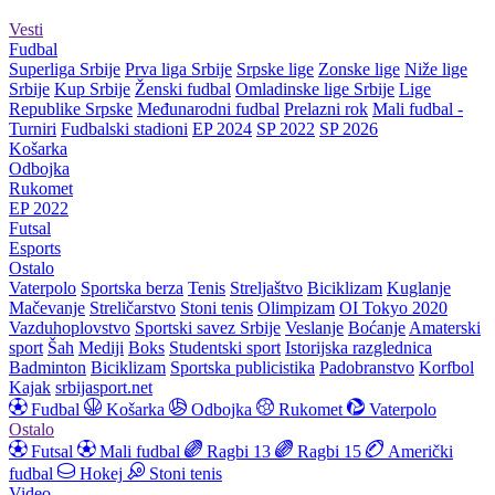
Vesti
Fudbal
Superliga Srbije
Prva liga Srbije
Srpske lige
Zonske lige
Niže lige
Srbije
Kup Srbije
Ženski fudbal
Omladinske lige Srbije
Lige
Republike Srpske
Međunarodni fudbal
Prelazni rok
Mali fudbal -
Turniri
Fudbalski stadioni
EP 2024
SP 2022
SP 2026
Košarka
Odbojka
Rukomet
EP 2022
Futsal
Esports
Ostalo
Vaterpolo
Sportska berza
Tenis
Streljaštvo
Biciklizam
Kuglanje
Mačevanje
Streličarstvo
Stoni tenis
Olimpizam
OI Tokyo 2020
Vazduhoplovstvo
Sportski savez Srbije
Veslanje
Boćanje
Amaterski
sport
Šah
Mediji
Boks
Studentski sport
Istorijska razglednica
Badminton
Biciklizam
Sportska publicistika
Padobranstvo
Korfbol
Kajak
srbijasport.net
Fudbal
Košarka
Odbojka
Rukomet
Vaterpolo
Ostalo
Futsal
Mali fudbal
Ragbi 13
Ragbi 15
Američki
fudbal
Hokej
Stoni tenis
Video