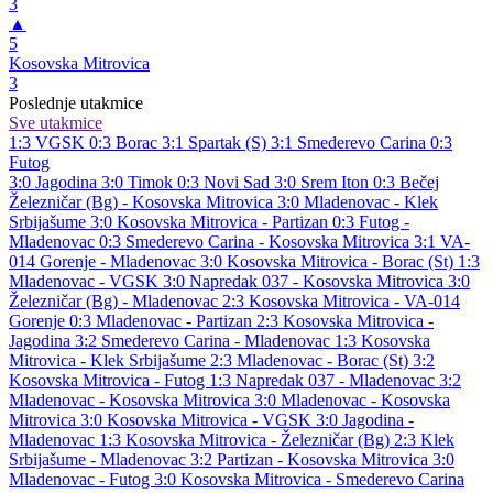
3
▲
5
Kosovska Mitrovica
3
Poslednje utakmice
Sve utakmice
1:3
VGSK
0:3
Borac
3:1
Spartak (S)
3:1
Smederevo Carina
0:3
Futog
3:0
Jagodina
3:0
Timok
0:3
Novi Sad
3:0
Srem Iton
0:3
Bečej
Železničar (Bg) - Kosovska Mitrovica 3:0
Mladenovac - Klek
Srbijašume 3:0
Kosovska Mitrovica - Partizan 0:3
Futog -
Mladenovac 0:3
Smederevo Carina - Kosovska Mitrovica 3:1
VA-
014 Gorenje - Mladenovac 3:0
Kosovska Mitrovica - Borac (St) 1:3
Mladenovac - VGSK 3:0
Napredak 037 - Kosovska Mitrovica 3:0
Železničar (Bg) - Mladenovac 2:3
Kosovska Mitrovica - VA-014
Gorenje 0:3
Mladenovac - Partizan 2:3
Kosovska Mitrovica -
Jagodina 3:2
Smederevo Carina - Mladenovac 1:3
Kosovska
Mitrovica - Klek Srbijašume 2:3
Mladenovac - Borac (St) 3:2
Kosovska Mitrovica - Futog 1:3
Napredak 037 - Mladenovac 3:2
Mladenovac - Kosovska Mitrovica 3:0
Mladenovac - Kosovska
Mitrovica 3:0
Kosovska Mitrovica - VGSK 3:0
Jagodina -
Mladenovac 1:3
Kosovska Mitrovica - Železničar (Bg) 2:3
Klek
Srbijašume - Mladenovac 3:2
Partizan - Kosovska Mitrovica 3:0
Mladenovac - Futog 3:0
Kosovska Mitrovica - Smederevo Carina