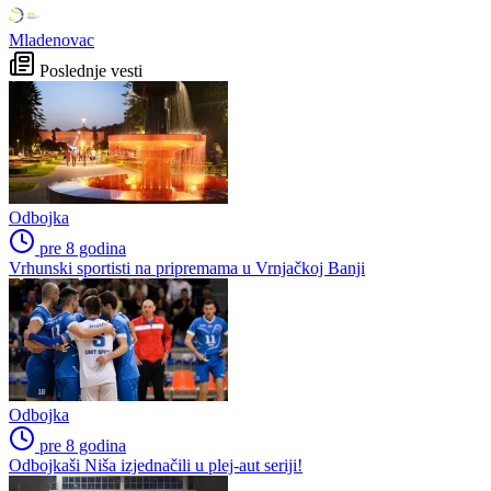
Mladenovac
Poslednje vesti
Odbojka
pre 8 godina
Vrhunski sportisti na pripremama u Vrnjačkoj Banji
Odbojka
pre 8 godina
Odbojkaši Niša izjednačili u plej-aut seriji!