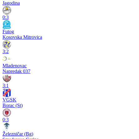
Jagodina
0:3
Futog
Kosovska Mitrovica
3:2
Mladenovac
Napredak 037
3:1
VGSK
Borac (St)
0:3
Železničar (Bg)