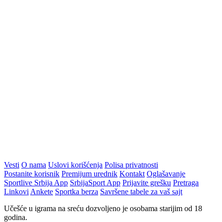
Vesti
O nama
Uslovi korišćenja
Polisa privatnosti
Postanite korisnik
Premijum urednik
Kontakt
Oglašavanje
Sportlive Srbija App
SrbijaSport App
Prijavite grešku
Pretraga
Linkovi
Ankete
Sportka berza
Savršene tabele za vaš sajt
Učešće u igrama na sreću dozvoljeno je osobama starijim od 18
godina.