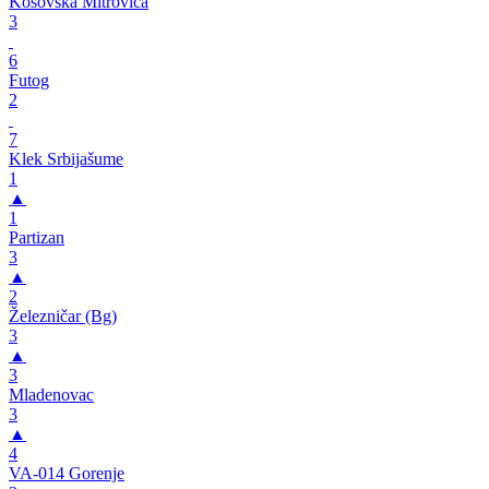
Kosovska Mitrovica
3
6
Futog
2
7
Klek Srbijašume
1
▲
1
Partizan
3
▲
2
Železničar (Bg)
3
▲
3
Mladenovac
3
▲
4
VA-014 Gorenje