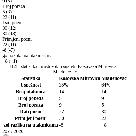
9
(5)
Broj poraza
5
(3)
22
(11)
Dati poeni
30
(12)
30
(18)
Primljeni poeni
22
(11)
-8
(-7)
gol razlika na utakmicama
+8
(+1)
H2H statistika i međusobni susreti: Kosovska Mitrovica –
Mladenovac
Statistika
Kosovska Mitrovica
Mladenovac
Uspešnost
35%
64%
Broj utakmica
14
14
Broj pobeda
5
9
Broj poraza
9
5
Dati poeni
22
30
Primljeni poeni
30
22
gol razlika na utakmicama
-8
+8
2025-2026