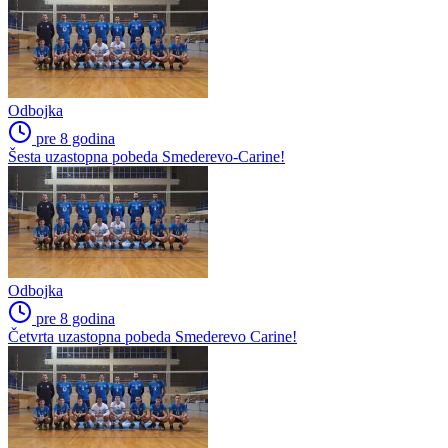
Odbojka
pre 8 godina
Šesta uzastopna pobeda Smederevo-Carine!
Odbojka
pre 8 godina
Četvrta uzastopna pobeda Smederevo Carine!