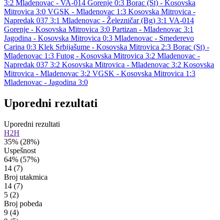
3:2
Mladenovac - VA-014 Gorenje 0:3
Borac (St) - Kosovska
Mitrovica 3:0
VGSK - Mladenovac 1:3
Kosovska Mitrovica -
Napredak 037 3:1
Mladenovac - Železničar (Bg) 3:1
VA-014
Gorenje - Kosovska Mitrovica 3:0
Partizan - Mladenovac 3:1
Jagodina - Kosovska Mitrovica 0:3
Mladenovac - Smederevo
Carina 0:3
Klek Srbijašume - Kosovska Mitrovica 2:3
Borac (St) -
Mladenovac 1:3
Futog - Kosovska Mitrovica 3:2
Mladenovac -
Napredak 037 3:2
Kosovska Mitrovica - Mladenovac 3:2
Kosovska
Mitrovica - Mladenovac 3:2
VGSK - Kosovska Mitrovica 1:3
Mladenovac - Jagodina 3:0
Uporedni rezultati
Uporedni rezultati
H2H
35%
(28%)
Uspešnost
64%
(57%)
14
(7)
Broj utakmica
14
(7)
5
(2)
Broj pobeda
9
(4)