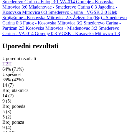
Smederevo Carina - Futog 3:1
VA-014 Gorenje - Kosovska
Mitrovica 3:0
Mladenovac - Smederevo Carina 0:3
Jagodina -
Kosovska Mitrovica 0:3
Smederevo Carina - VGSK 3:0
Klek
Srbijašume - Kosovska Mitrovica 2:3
Železničar (Bg) - Smederevo
Carina 0:3
Futog - Kosovska Mitrovica 3:2
Smederevo Carina -
Partizan 2:3
Kosovska Mitrovica - Mladenovac 3:2
Smederevo
Carina - VA-014 Gorenje 0:3
VGSK - Kosovska Mitrovica 1:3
Uporedni rezultati
Uporedni rezultati
H2H
64%
(71%)
Uspešnost
35%
(42%)
14
(7)
Broj utakmica
14
(7)
9
(5)
Broj pobeda
5
(3)
5
(2)
Broj poraza
9
(4)