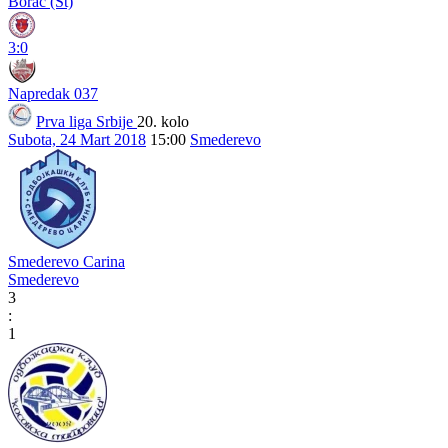
Borac (St)
3:0
Napredak 037
Prva liga Srbije
20. kolo
Subota, 24 Mart 2018
15:00
Smederevo
Smederevo Carina
Smederevo
3
:
1