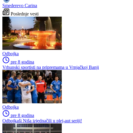
Smederevo Carina
Poslednje vesti
Odbojka
pre 8 godina
Vrhunski sportisti na pripremama u Vrnjačkoj Banji
Odbojka
pre 8 godina
Odbojkaši Niša izjednačili u plej-aut seriji!