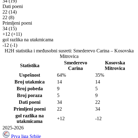
34
(19)
Dati poeni
22
(14)
22
(8)
Primljeni poeni
34
(15)
+12
(+11)
gol razlika na utakmicama
-12
(-1)
H2H statistika i međusobni susreti: Smederevo Carina – Kosovska
Mitrovica
Smederevo
Kosovska
Statistika
Carina
Mitrovica
Uspešnost
64%
35%
Broj utakmica
14
14
Broj pobeda
9
5
Broj poraza
5
9
Dati poeni
34
22
Primljeni poeni
22
34
gol razlika na
+12
-12
utakmicama
2025-2026
Prva liga Srbije