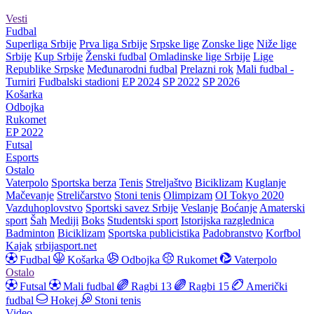
Vesti
Fudbal
Superliga Srbije
Prva liga Srbije
Srpske lige
Zonske lige
Niže lige
Srbije
Kup Srbije
Ženski fudbal
Omladinske lige Srbije
Lige
Republike Srpske
Međunarodni fudbal
Prelazni rok
Mali fudbal -
Turniri
Fudbalski stadioni
EP 2024
SP 2022
SP 2026
Košarka
Odbojka
Rukomet
EP 2022
Futsal
Esports
Ostalo
Vaterpolo
Sportska berza
Tenis
Streljaštvo
Biciklizam
Kuglanje
Mačevanje
Streličarstvo
Stoni tenis
Olimpizam
OI Tokyo 2020
Vazduhoplovstvo
Sportski savez Srbije
Veslanje
Boćanje
Amaterski
sport
Šah
Mediji
Boks
Studentski sport
Istorijska razglednica
Badminton
Biciklizam
Sportska publicistika
Padobranstvo
Korfbol
Kajak
srbijasport.net
Fudbal
Košarka
Odbojka
Rukomet
Vaterpolo
Ostalo
Futsal
Mali fudbal
Ragbi 13
Ragbi 15
Američki
fudbal
Hokej
Stoni tenis
Video