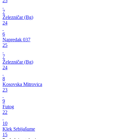
25
7
Železničar (Bg)
24
6
Napredak 037
25
7
Železničar (Bg)
24
8
Kosovska Mitrovica
23
9
Futog
22
10
Klek Srbijašume
15