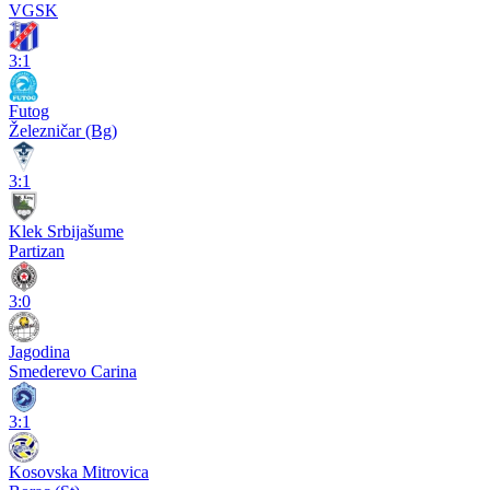
VGSK
3:1
Futog
Železničar (Bg)
3:1
Klek Srbijašume
Partizan
3:0
Jagodina
Smederevo Carina
3:1
Kosovska Mitrovica