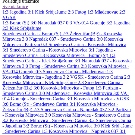
Poslednje utakmice
Sve utakmice
1:3
Jagodina
3:1
Klek Srbijašume
2:3
Futog
1:3
Mladenovac
2:3
VGSK
1:3
Borac (St)
3:0
Napredak 037
0:3
VA-014 Gorenje
3:2
Jagodina
2:3
Klek Srbijašume
Smederevo Carina - Borac (St) 2:3
Železničar (Bg) - Kosovska
Mitrovica 3:0
Napredak 037 - Smederevo Carina 3:0
Kosovska
Mitrovica - Partizan 0:3
Smederevo Carina - Kosovska Mitrovica
3:1
Smederevo Carina - Kosovska Mitrovica 3:1
Jagodina -
Smederevo Carina 1:3
Kosovska Mitrovica - Borac (St) 1:3
Smederevo Carina - Klek Srbijašume 3:1
Napredak 037 - Kosovska
Mitrovica 3:0
Futog - Smederevo Carina 2:3
Kosovska Mitrovica -
VA-014 Gorenje 0:3
Smederevo Carina - Mladenovac 1:3
Kosovska Mitrovica - Jagodina 3:2
VGSK - Smederevo Carina 2:3
Kosovska Mitrovica - Klek Srbijašume 2:3
Smederevo Carina -
Železničar (Bg) 3:0
Kosovska Mitrovica - Futog 1:3
Partizan -
Smederevo Carina 3:0
Mladenovac - Kosovska Mitrovica 3:0
VA-
014 Gorenje - Smederevo Carina 3:1
Kosovska Mitrovica - VGSK
3:0
Borac (St) - Smederevo Carina 3:1
Kosovska Mitrovica -
Železničar (Bg) 2:3
Smederevo Carina - Napredak 037 3:2
Partizan
- Kosovska Mitrovica 3:0
Kosovska Mitrovica - Smederevo Carina
3:2
Kosovska Mitrovica - Smederevo Carina 3:2
Smederevo Carina
- Jagodina 3:2
Borac (St) - Kosovska Mitrovica 3:0
Klek Srbijašume
- Smederevo Carina 1:3
Kosovska Mitrovica - Napredak 037 3:1