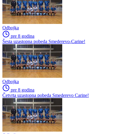
Odbojka
pre 8 godina
Šesta uzastopna pobeda Smederevo-Carine!
Odbojka
pre 8 godina
Četvrta uzastopna pobeda Smederevo Carine!