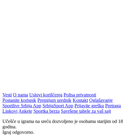
Vesti
O nama
Uslovi korišćenja
Polisa privatnosti
Postanite korisnik
Premijum urednik
Kontakt
Oglašavanje
Sportlive Srbija App
SrbijaSport App
Prijavite grešku
Pretraga
Linkovi
Ankete
Sportka berza
Savršene tabele za vaš sajt
Učešće u igrama na sreću dozvoljeno je osobama starijim od 18
godina.
Igraj odgovorno.