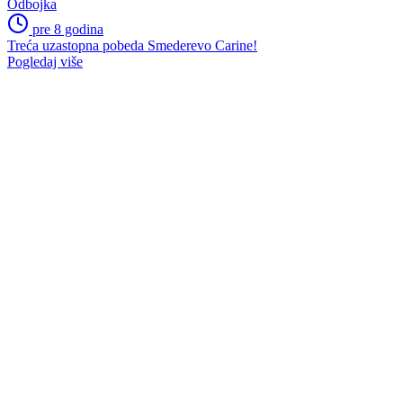
Odbojka
pre 8 godina
Treća uzastopna pobeda Smederevo Carine!
Pogledaj više