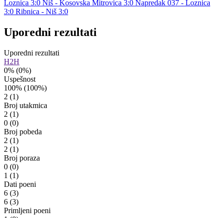
Loznica 3:0
Niš - Kosovska Mitrovica 3:0
Napredak 037 - Loznica
3:0
Ribnica - Niš 3:0
Uporedni rezultati
Uporedni rezultati
H2H
0%
(0%)
Uspešnost
100%
(100%)
2
(1)
Broj utakmica
2
(1)
0
(0)
Broj pobeda
2
(1)
2
(1)
Broj poraza
0
(0)
1
(1)
Dati poeni
6
(3)
6
(3)
Primljeni poeni