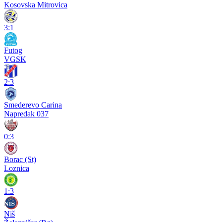
Kosovska Mitrovica
3:1
Futog
VGSK
2:3
Smederevo Carina
Napredak 037
0:3
Borac (St)
Loznica
1:3
Niš