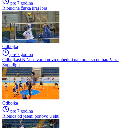
pre 7 godina
Ribnicina žurka kraj Ibra
Odbojka
pre 7 godina
Odbojkaši Niša ostvarili novu pobedu i na korak su od baraža za
Superligu
Odbojka
pre 7 godina
Ribnica od jeseni ponovo u eliti