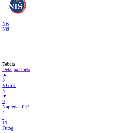
Niš
Niš
Tabela
Detaljna tabela
▲
8
VGSK
5
▼
9
Napredak 037
4
10
Futog