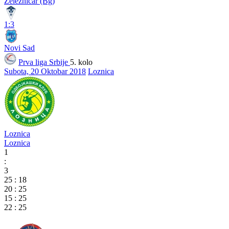
Železničar (Bg)
1:3
Novi Sad
Prva liga Srbije
5. kolo
Subota, 20 Oktobar 2018
Loznica
Loznica
Loznica
1
:
3
25
:
18
20
:
25
15
:
25
22
:
25