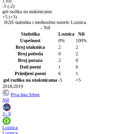
1
(0)
-5
(-2)
gol razlika na utakmicama
+5
(+3)
H2H statistika i međusobni susreti: Loznica
– Niš
Statistika
Loznica
Niš
Uspešnost
0%
100%
Broj utakmica
2
2
Broj pobeda
0
2
Broj poraza
2
0
Dati poeni
1
6
Primljeni poeni
6
1
gol razlika na utakmicama
-5
+5
2018-2019
Prva liga Srbije
Niš
3
:
0
Loznica
Loznica