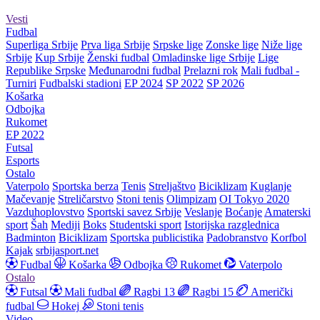
Vesti
Fudbal
Superliga Srbije
Prva liga Srbije
Srpske lige
Zonske lige
Niže lige
Srbije
Kup Srbije
Ženski fudbal
Omladinske lige Srbije
Lige
Republike Srpske
Međunarodni fudbal
Prelazni rok
Mali fudbal -
Turniri
Fudbalski stadioni
EP 2024
SP 2022
SP 2026
Košarka
Odbojka
Rukomet
EP 2022
Futsal
Esports
Ostalo
Vaterpolo
Sportska berza
Tenis
Streljaštvo
Biciklizam
Kuglanje
Mačevanje
Streličarstvo
Stoni tenis
Olimpizam
OI Tokyo 2020
Vazduhoplovstvo
Sportski savez Srbije
Veslanje
Boćanje
Amaterski
sport
Šah
Mediji
Boks
Studentski sport
Istorijska razglednica
Badminton
Biciklizam
Sportska publicistika
Padobranstvo
Korfbol
Kajak
srbijasport.net
Fudbal
Košarka
Odbojka
Rukomet
Vaterpolo
Ostalo
Futsal
Mali fudbal
Ragbi 13
Ragbi 15
Američki
fudbal
Hokej
Stoni tenis
Video