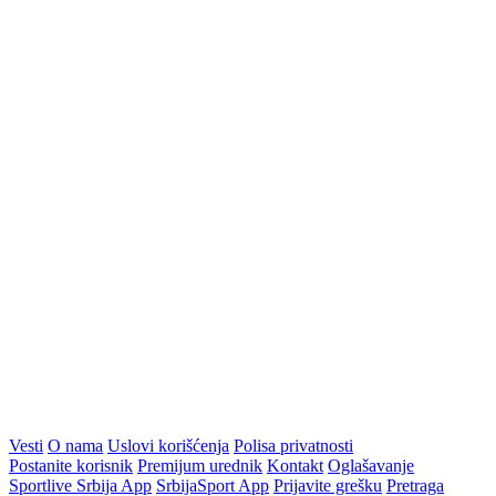
Vesti
O nama
Uslovi korišćenja
Polisa privatnosti
Postanite korisnik
Premijum urednik
Kontakt
Oglašavanje
Sportlive Srbija App
SrbijaSport App
Prijavite grešku
Pretraga