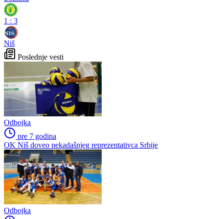
1
:
3
Niš
Poslednje vesti
Odbojka
pre 7 godina
OK Niš doveo nekadašnjeg reprezentativca Srbije
Odbojka