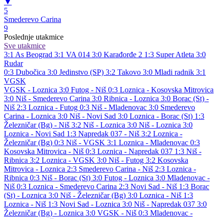
▼
5
Smederevo Carina
9
Poslednje utakmice
Sve utakmice
3:1
As Beograd
3:1
VA 014
3:0
Karađorđe 2
1:3
Super Atleta
3:0
Rudar
0:3
Dubočica
3:0
Jedinstvo (SP)
3:2
Takovo
3:0
Mladi radnik
3:1
VGSK
VGSK - Loznica 3:0
Futog - Niš 0:3
Loznica - Kosovska Mitrovica
3:0
Niš - Smederevo Carina 3:0
Ribnica - Loznica 3:0
Borac (St) -
Niš 2:3
Loznica - Futog 0:3
Niš - Mladenovac 3:0
Smederevo
Carina - Loznica 3:0
Niš - Novi Sad 3:0
Loznica - Borac (St) 1:3
Železničar (Bg) - Niš 3:2
Niš - Loznica 3:0
Niš - Loznica 3:0
Loznica - Novi Sad 1:3
Napredak 037 - Niš 3:2
Loznica -
Železničar (Bg) 0:3
Niš - VGSK 3:1
Loznica - Mladenovac 0:3
Kosovska Mitrovica - Niš 0:3
Loznica - Napredak 037 1:3
Niš -
Ribnica 3:2
Loznica - VGSK 3:0
Niš - Futog 3:2
Kosovska
Mitrovica - Loznica 2:3
Smederevo Carina - Niš 2:3
Loznica -
Ribnica 0:3
Niš - Borac (St) 3:0
Futog - Loznica 3:0
Mladenovac -
Niš 0:3
Loznica - Smederevo Carina 2:3
Novi Sad - Niš 1:3
Borac
(St) - Loznica 3:0
Niš - Železničar (Bg) 3:0
Loznica - Niš 1:3
Loznica - Niš 1:3
Novi Sad - Loznica 3:0
Niš - Napredak 037 3:0
Železničar (Bg) - Loznica 3:0
VGSK - Niš 0:3
Mladenovac -