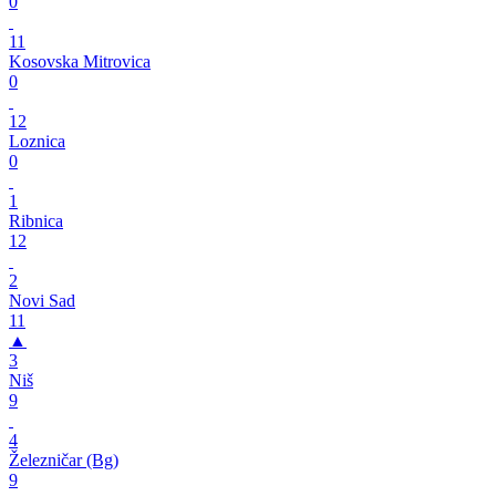
0
11
Kosovska Mitrovica
0
12
Loznica
0
1
Ribnica
12
2
Novi Sad
11
▲
3
Niš
9
4
Železničar (Bg)
9