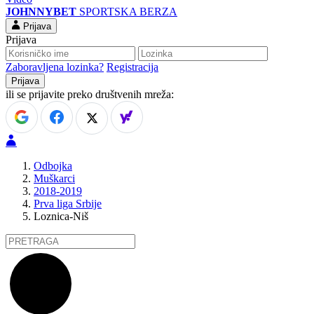
JOHNNYBET
SPORTSKA BERZA
Prijava
Prijava
Zaboravljena lozinka?
Registracija
ili se prijavite preko društvenih mreža:
Odbojka
Muškarci
2018-2019
Prva liga Srbije
Loznica-Niš