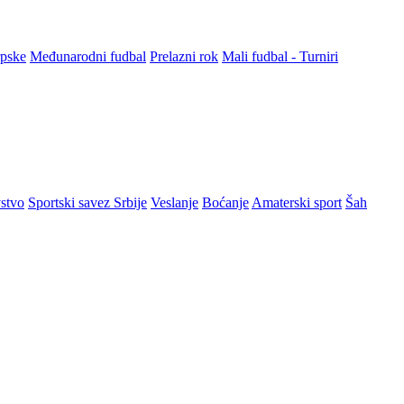
rpske
Međunarodni fudbal
Prelazni rok
Mali fudbal - Turniri
stvo
Sportski savez Srbije
Veslanje
Boćanje
Amaterski sport
Šah