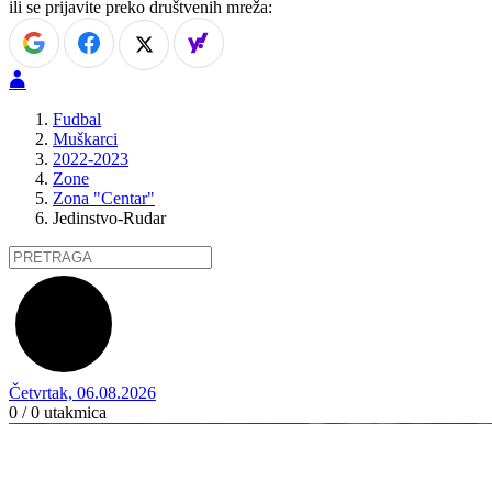
ili se prijavite preko društvenih mreža:
Fudbal
Muškarci
2022-2023
Zone
Zona "Centar"
Jedinstvo-Rudar
Četvrtak, 06.08.2026
0 / 0
utakmica