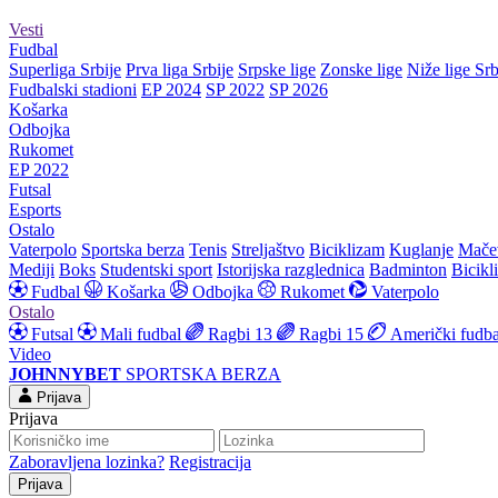
Vesti
Fudbal
Superliga Srbije
Prva liga Srbije
Srpske lige
Zonske lige
Niže lige Srb
Fudbalski stadioni
EP 2024
SP 2022
SP 2026
Košarka
Odbojka
Rukomet
EP 2022
Futsal
Esports
Ostalo
Vaterpolo
Sportska berza
Tenis
Streljaštvo
Biciklizam
Kuglanje
Mače
Mediji
Boks
Studentski sport
Istorijska razglednica
Badminton
Bicikl
Fudbal
Košarka
Odbojka
Rukomet
Vaterpolo
Ostalo
Futsal
Mali fudbal
Ragbi 13
Ragbi 15
Američki fudba
Video
JOHNNYBET
SPORTSKA BERZA
Prijava
Prijava
Zaboravljena lozinka?
Registracija