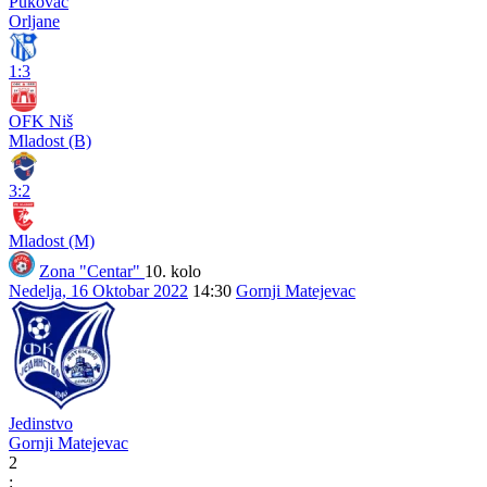
Pukovac
Orljane
1:3
OFK Niš
Mladost (B)
3:2
Mladost (M)
Zona "Centar"
10. kolo
Nedelja, 16 Oktobar 2022
14:30
Gornji Matejevac
Jedinstvo
Gornji Matejevac
2
: