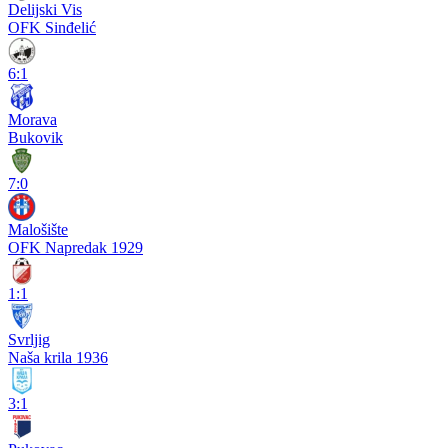
Delijski Vis
OFK Sinđelić
6:1
Morava
Bukovik
7:0
Malošište
OFK Napredak 1929
1:1
Svrljig
Naša krila 1936
3:1