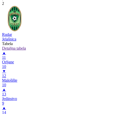
2
Rudar
Jelašnica
Tabela
Detaljna tabela
▲
11
Orljane
10
▼
12
Malošište
10
▲
13
Jedinstvo
9
▲
14