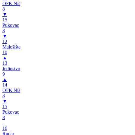
OFK Niš
8
▼
15
Pukovac
8
▼
12
Malošište
10
▲
13
Jedinstvo
9
▲
14
OFK Niš
8
▼
15
Pukovac
8
16
Rudar