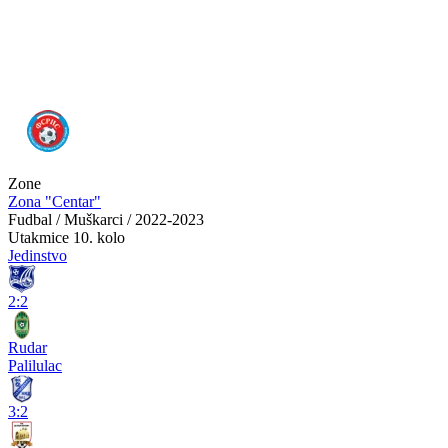
Zone
Zona "Centar"
Fudbal / Muškarci / 2022-2023
Utakmice
10. kolo
Jedinstvo
2:2
Rudar
Palilulac
3:2