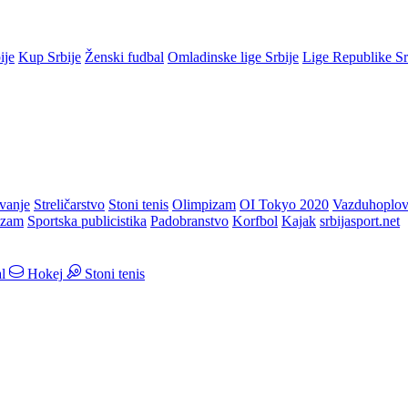
ije
Kup Srbije
Ženski fudbal
Omladinske lige Srbije
Lige Republike S
vanje
Streličarstvo
Stoni tenis
Olimpizam
OI Tokyo 2020
Vazduhoplov
izam
Sportska publicistika
Padobranstvo
Korfbol
Kajak
srbijasport.net
l
Hokej
Stoni tenis