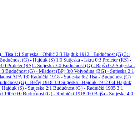
 - Tisa 1:1
Sutjeska - Obilić 2:3
Hajduk 1912 - Budućnost (G) 3:1
Budućnost (G) - Hajduk (S) 1:0
Sutjeska - Iskra 0:3
Proleter (RS) -
 3:0
Proleter (RS) - Sutjeska 3:0
Budućnost (G) - Bajša 0:2
Sutjeska -
1:3
Budućnost (G) - Mladost (BP) 3:0
Vojvodina (BG) - Sutjeska 2:1
ladost APA 1:0
Radnički 1918 - Sutjeska 6:2
Tisa - Budućnost (G)
udućnost (G) - Bečej 1918 3:0
Sutjeska - Hajduk 1912 0:4
Hajduk
2
Hajduk (S) - Sutjeska 2:1
Budućnost (G) - Radnički 1905 3:1
ki 1905 0:0
Budućnost (G) - Radnički 1918 0:0
Bajša - Sutjeska 4:0