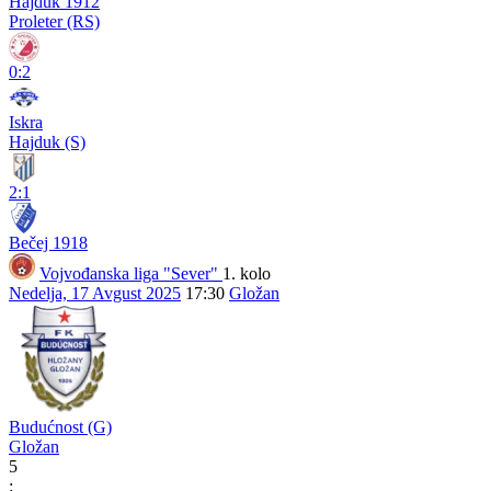
Hajduk 1912
Proleter (RS)
0:2
Iskra
Hajduk (S)
2:1
Bečej 1918
Vojvođanska liga "Sever"
1. kolo
Nedelja, 17 Avgust 2025
17:30
Gložan
Budućnost (G)
Gložan
5
: