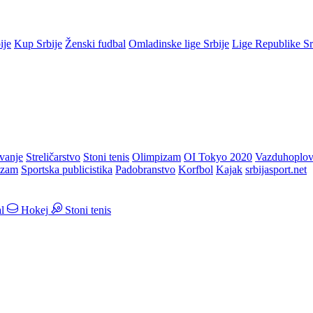
ije
Kup Srbije
Ženski fudbal
Omladinske lige Srbije
Lige Republike S
vanje
Streličarstvo
Stoni tenis
Olimpizam
OI Tokyo 2020
Vazduhoplov
izam
Sportska publicistika
Padobranstvo
Korfbol
Kajak
srbijasport.net
l
Hokej
Stoni tenis