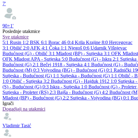
7'
90+1'
Poslednje utakmice
Sve utakmice
5:1
Rusin
1:2
BSK
6:1
Borac 46
0:4
Krila Krajine
8:0
Hercegovac
3:1
Obilić
2:0
AFK
4:1
Čoka
1:1
Njegoš
0:6
Udarnik Višnjevac
Budućnost (G) - Obilić 3:1
Mladost (BP) - Sutjeska 3:1
OFK Mladost
OFK Mladost APA - Sutjeska 5:0
Budućnost (G) - Iskra 2:1
Sutjeska 
Budućnost (G) 2:1
Bečej 1918 - Sutjeska 4:1
Budućnost (G) - Buduć
Budućnost (M) 0:3
Vojvodina (BG) - Budućnost (G) 0:1
Radnički 19
Sutjeska - Budućnost (G) 1:1
Sutjeska - Budućnost (G) 1:1
Obilić - 
1:0
Obilić - Sutjeska 3:2
Budućnost (G) - Hajduk 1912 1:0
Sutjeska 
(S) - Budućnost (G) 0:3
Iskra - Sutjeska 1:0
Budućnost (G) - Proleter
Sutjeska - Proleter (RS) 2:3
Bajša - Budućnost (G) 4:2
Budućnost (M)
Mladost (BP) - Budućnost (G) 2:2
Sutjeska - Vojvodina (BG) 0:1
Bud
Igrači
Dogadjaji na utakmici
Vladimir Tasić