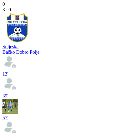
0
3
:
0
Sutjeska
Bačko Dobro Polje
13'
39'
57'