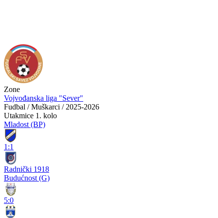
Zone
Vojvođanska liga "Sever"
Fudbal / Muškarci / 2025-2026
Utakmice
1. kolo
Mladost (BP)
1:1
Radnički 1918
Budućnost (G)
5:0