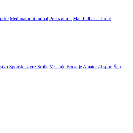
rpske
Međunarodni fudbal
Prelazni rok
Mali fudbal - Turniri
stvo
Sportski savez Srbije
Veslanje
Boćanje
Amaterski sport
Šah