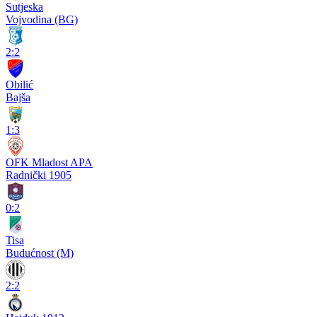
Sutjeska
Vojvodina (BG)
2:2
Obilić
Bajša
1:3
OFK Mladost APA
Radnički 1905
0:2
Tisa
Budućnost (M)
2:2