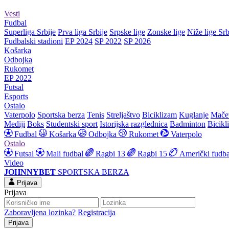
Vesti
Fudbal
Superliga Srbije
Prva liga Srbije
Srpske lige
Zonske lige
Niže lige Srb
Fudbalski stadioni
EP 2024
SP 2022
SP 2026
Košarka
Odbojka
Rukomet
EP 2022
Futsal
Esports
Ostalo
Vaterpolo
Sportska berza
Tenis
Streljaštvo
Biciklizam
Kuglanje
Mače
Mediji
Boks
Studentski sport
Istorijska razglednica
Badminton
Bicikl
Fudbal
Košarka
Odbojka
Rukomet
Vaterpolo
Ostalo
Futsal
Mali fudbal
Ragbi 13
Ragbi 15
Američki fudba
Video
JOHNNYBET
SPORTSKA BERZA
Prijava
Prijava
Zaboravljena lozinka?
Registracija