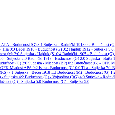
 APA - Budućnost (G) 3:1
Sutjeska - Radnički 1918 0:2
Budućnost (G)
- Tisa 0:3
Bečej 1918 - Budućnost (G) 3:2
Hajduk 1912 - Sutjeska 5:0
nost (M) 2:0
Sutjeska - Hajduk (S) 0:4
Radnički 1905 - Budućnost (G)
05 - Sutjeska 2:0
Radnički 1918 - Budućnost (G) 2:0
Sutjeska - Bajša 
Budućnost (G) 2:0
Sutjeska - Mladost (BP) 0:2
Budućnost (G) - OFK M
- OFK Mladost APA 0:2
Iskra - Budućnost (G) 0:0
Tisa - Sutjeska 7:1
B
 (RS) 7:1
Sutjeska - Bečej 1918 1:3
Budućnost (M) - Budućnost (G) 1:
 - Sutjeska 4:2
Budućnost (G) - Vojvodina (BG) 4:0
Sutjeska - Radnič
ućnost (G) - Sutjeska 5:0
Budućnost (G) - Sutjeska 5:0