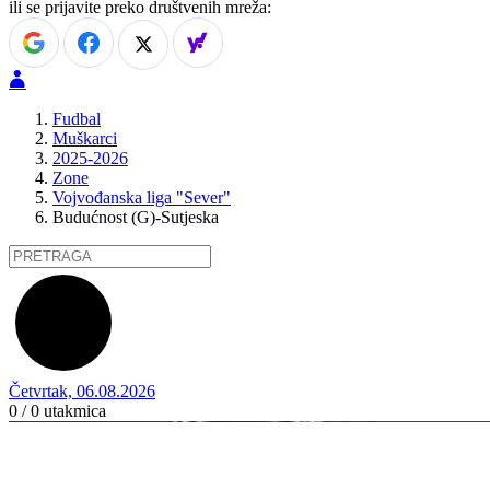
ili se prijavite preko društvenih mreža:
Fudbal
Muškarci
2025-2026
Zone
Vojvođanska liga "Sever"
Budućnost (G)-Sutjeska
Četvrtak, 06.08.2026
0 / 0
utakmica