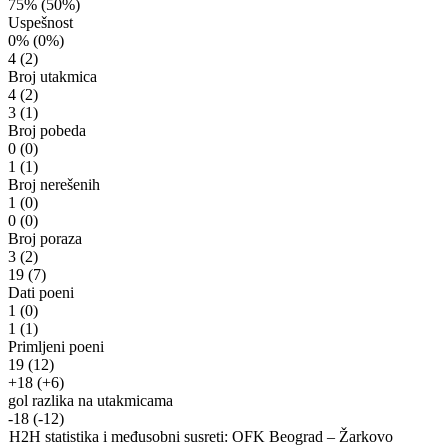
75%
(50%)
Uspešnost
0%
(0%)
4
(2)
Broj utakmica
4
(2)
3
(1)
Broj pobeda
0
(0)
1
(1)
Broj nerešenih
1
(0)
0
(0)
Broj poraza
3
(2)
19
(7)
Dati poeni
1
(0)
1
(1)
Primljeni poeni
19
(12)
+18
(+6)
gol razlika na utakmicama
-18
(-12)
H2H statistika i međusobni susreti: OFK Beograd – Žarkovo