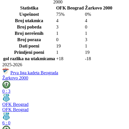
2000
Statistika
OFK Beograd
Žarkovo 2000
Uspešnost
75%
0%
Broj utakmica
4
4
Broj pobeda
3
0
Broj nerešenih
1
1
Broj poraza
0
3
Dati poeni
19
1
Primljeni poeni
1
19
gol razlika na utakmicama
+18
-18
2025-2026
Prva liga kadeta Beograda
Žarkovo 2000
0
:
3
OFK Beograd
OFK Beograd
6
:
0