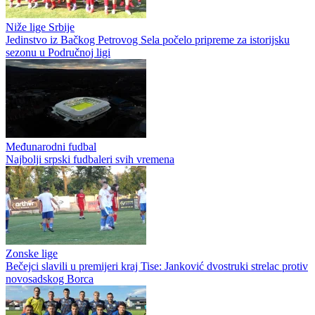
Niže lige Srbije
Jedinstvo iz Bačkog Petrovog Sela počelo pripreme za istorijsku
sezonu u Područnoj ligi
Međunarodni fudbal
Najbolji srpski fudbaleri svih vremena
Zonske lige
Bečejci slavili u premijeri kraj Tise: Janković dvostruki strelac protiv
novosadskog Borca