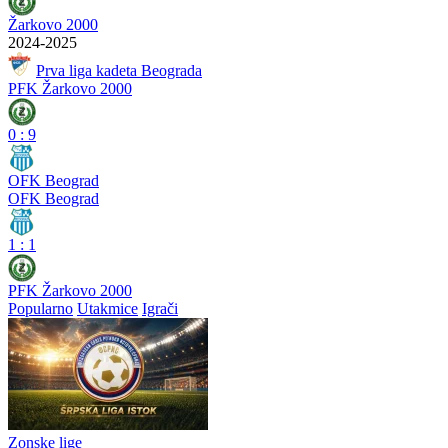
Žarkovo 2000
2024-2025
Prva liga kadeta Beograda
PFK Žarkovo 2000
0
:
9
OFK Beograd
OFK Beograd
1
:
1
PFK Žarkovo 2000
Popularno
Utakmice
Igrači
Zonske lige