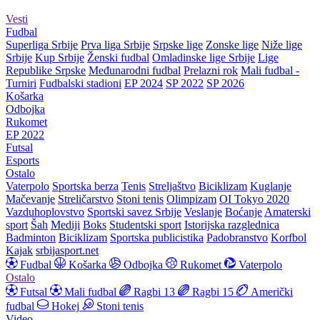
Vesti
Fudbal
Superliga Srbije
Prva liga Srbije
Srpske lige
Zonske lige
Niže lige
Srbije
Kup Srbije
Ženski fudbal
Omladinske lige Srbije
Lige
Republike Srpske
Međunarodni fudbal
Prelazni rok
Mali fudbal -
Turniri
Fudbalski stadioni
EP 2024
SP 2022
SP 2026
Košarka
Odbojka
Rukomet
EP 2022
Futsal
Esports
Ostalo
Vaterpolo
Sportska berza
Tenis
Streljaštvo
Biciklizam
Kuglanje
Mačevanje
Streličarstvo
Stoni tenis
Olimpizam
OI Tokyo 2020
Vazduhoplovstvo
Sportski savez Srbije
Veslanje
Boćanje
Amaterski
sport
Šah
Mediji
Boks
Studentski sport
Istorijska razglednica
Badminton
Biciklizam
Sportska publicistika
Padobranstvo
Korfbol
Kajak
srbijasport.net
Fudbal
Košarka
Odbojka
Rukomet
Vaterpolo
Ostalo
Futsal
Mali fudbal
Ragbi 13
Ragbi 15
Američki
fudbal
Hokej
Stoni tenis
Video