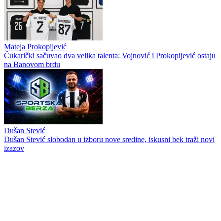
Mateja Prokopijević
Čukarički sačuvao dva velika talenta: Vojnović i Prokopijević ostaju
na Banovom brdu
Dušan Stević
Dušan Stević slobodan u izboru nove sredine, iskusni bek traži novi
izazov