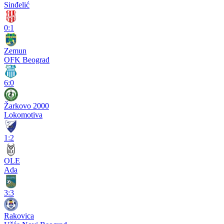
Sinđelić
0:1
Zemun
OFK Beograd
6:0
Žarkovo 2000
Lokomotiva
1:2
OLE
Ada
3:3
Rakovica