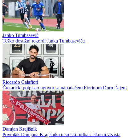
Janko Tumbasević
Teško dostižni rekordi Janka Tumbasevića
Riccardo Calafiori
Čukarički potpisao ugovor sa napadačem Fiorinom Durmišajem
Damjan Krajišnik
Povratak Damjana Krajišnika u srpski fudbal: Iskusni vezista