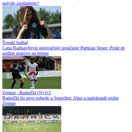
najviše zaostajemo?
Ženski fudbal
Lana Radisavljević najzvučnije pojačanje Partizan Sloge: Posle tri
godine ponovo na terenu
Zemun - Radnički (N) 0:1
Radnički do prve pobede u Superligi: Abas u nadoknadi srušio
Zemun