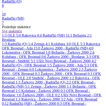
Radnički (O)
8
10
Radnički (NB)
7
Poslednje utakmice
Sve utakmice
1:3
OLE
5:0
Rakovica
0:4
Radnički (NB)
11:1
Bežanija
2:1
Brodarac
1:3
Radnički (O)
1:4
Zemun
4:1
Kolubara
3:0
OLE
5:3
Rakovica
OFK Beograd - Ada 15:0
Žarkovo 2000 - Radnički (NB) 4:0
Lokomotiva - OFK Beograd 1:0
Bežanija - Žarkovo 2000 2:4
Kolubara - OFK Beograd 0:6
Žarkovo 2000 - Brodarac 3:3
OFK
Beograd - Sinđelić 5:1
Ušće Novi Beograd - Žarkovo 2000 4:2
Radnički (O) - OFK Beograd 1:5
Žarkovo 2000 - Ada 5:3
OFK
Beograd - Zemun 6:0
Lokomotiva - Žarkovo 2000 2:3
Žarkovo
2000 - OFK Beograd 0:3
Žarkovo 2000 - OFK Beograd 0:3
OFK
Beograd - OLE 2:0
Sinđelić - Žarkovo 2000 1:2
Rakovica - OFK
Beograd 1:3
Žarkovo 2000 - Radnički (O) 2:2
OFK Beograd -
Radnički (NB) 5:1
Zemun - Žarkovo 2000 1:1
Bežanija - OFK
Beograd 1:5
Kolubara - Žarkovo 2000 0:3
OFK Beograd -
Brodarac 1:0
Žarkovo 2000 - OLE 0:2
Ušće Novi Beograd - OFK
Beograd 1:3
Rakovica - Žarkovo 2000 3:2
Ada - OFK Beograd
0:12
Radnički (NB) - Žarkovo 2000 0:3
OFK Beograd -