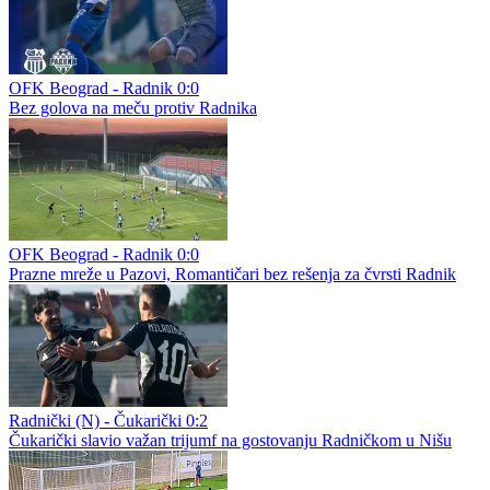
OFK Beograd - Radnik 0:0
Bez golova na meču protiv Radnika
OFK Beograd - Radnik 0:0
Prazne mreže u Pazovi, Romantičari bez rešenja za čvrsti Radnik
Radnički (N) - Čukarički 0:2
Čukarički slavio važan trijumf na gostovanju Radničkom u Nišu