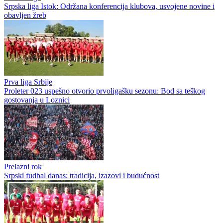
Srpska liga Istok: Održana konferencija klubova, usvojene novine i
obavljen žreb
Prva liga Srbije
Proleter 023 uspešno otvorio prvoligašku sezonu: Bod sa teškog
gostovanja u Loznici
Prelazni rok
Srpski fudbal danas: tradicija, izazovi i budućnost