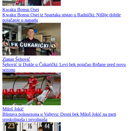
Kwaku Bonsu Osei
Kwaku Bonsu Osei iz Spartaka stigao u Radnički: Nišlije dobile
pojačanje u napadu
Zlatan Šehović
Šehović iz Dukle u Čukarički: Levi bek pojačao Brđane pred novu
sezonu
Miloš Jokić
Blistava polusezona u Valjevu: Desni bek Miloš Jokić na meti
srpskoligaša i prvoligaša