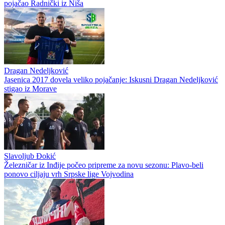
pojačao Radnički iz Niša
Dragan Nedeljković
Jasenica 2017 dovela veliko pojačanje: Iskusni Dragan Nedeljković
stigao iz Morave
Slavoljub Đokić
Železničar iz Inđije počeo pripreme za novu sezonu: Plavo-beli
ponovo ciljaju vrh Srpske lige Vojvodina