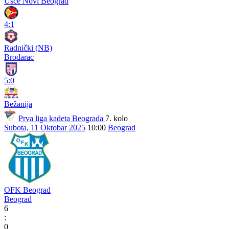
Ušće Novi Beograd
4:1
Radnički (NB)
Brodarac
5:0
Bežanija
Prva liga kadeta Beograda
7. kolo
Subota, 11 Oktobar 2025
10:00
Beograd
OFK Beograd
Beograd
6
:
0