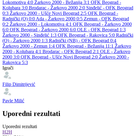
Lokomotiva 4:0
Žarkovo 2000 - Bežanija 3:1
OFK Beograd -
Kolubara 3:0
Brodarac - Žarkovo 2000 2:0
Sinđelić - OFK Beograd
0:3
Žarkovo 2000 - Ušće Novi Beograd 2:5
OFK Beograd -
Radnički (O) 0:0
Ada - Žarkovo 2000 0:5
Zemun - OFK Beograd
0:2
Žarkovo 2000 - Lokomotiva 4:1
OFK Beograd - Žarkovo 2000
6:0
OFK Beograd - Žarkovo 2000 6:0
OLE - OFK Beograd 1:3
Žarkovo 2000 - Sinđelić 1:3
OFK Beograd - Rakovica 5:0
Radnički
(O) - Žarkovo 2000 1:3
Radnički (NB) - OFK Beograd 0:4
Žarkovo 2000 - Zemun 1:4
OFK Beograd - Bežanija 11:1
Žarkovo
2000 - Kolubara 4:1
Brodarac - OFK Beograd 2:1
OLE - Žarkovo
2000 3:0
OFK Beograd - Ušće Novi Beograd 2:0
Žarkovo 2000 -
Rakovica 5:3
Igrači
Filip Dimitrijević
Pavle Milić
Uporedni rezultati
Uporedni rezultati
H2H