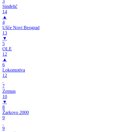
3
Sinđelić
14
▲
4
Ušće Novi Beograd
13
▼
5
OLE
12
▲
6
Lokomotiva
12
7
Zemun
10
▼
8
Žarkovo 2000
9
9