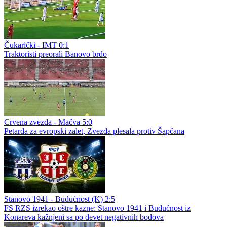
Čukarički - IMT 0:1
Traktoristi preorali Banovo brdo
Crvena zvezda - Mačva 5:0
Petarda za evropski zalet, Zvezda plesala protiv Šapčana
Stanovo 1941 - Budućnost (K) 2:5
FS RZS izrekao oštre kazne: Stanovo 1941 i Budućnost iz
Konareva kažnjeni sa po devet negativnih bodova