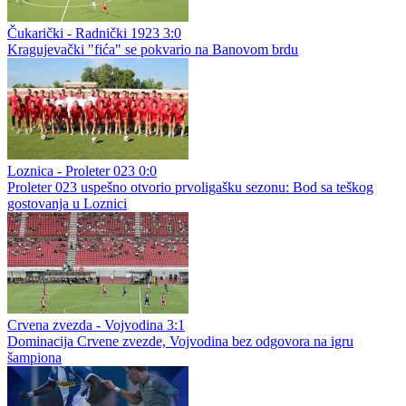
Čukarički - Radnički 1923 3:0
Kragujevački "fića" se pokvario na Banovom brdu
Loznica - Proleter 023 0:0
Proleter 023 uspešno otvorio prvoligašku sezonu: Bod sa teškog
gostovanja u Loznici
Crvena zvezda - Vojvodina 3:1
Dominacija Crvene zvezde, Vojvodina bez odgovora na igru
šampiona