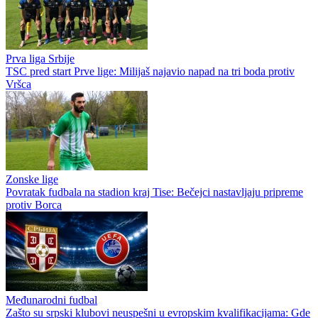
Prva liga Srbije
TSC pred start Prve lige: Milijaš najavio napad na tri boda protiv
Vršca
Zonske lige
Povratak fudbala na stadion kraj Tise: Bečejci nastavljaju pripreme
protiv Borca
Međunarodni fudbal
Zašto su srpski klubovi neuspešni u evropskim kvalifikacijama: Gde