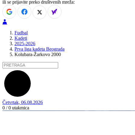
ili se prijavite preko društvenih mreža:
Fudbal
Kadeti
2025-2026
Prva liga kadeta Beograda
Kolubara-Žarkovo 2000
Četvrtak, 06.08.2026
0 / 0
utakmica