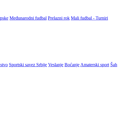
rpske
Međunarodni fudbal
Prelazni rok
Mali fudbal - Turniri
stvo
Sportski savez Srbije
Veslanje
Boćanje
Amaterski sport
Šah