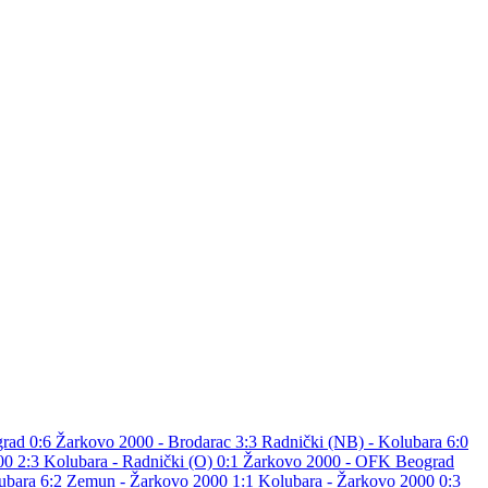
rad 0:6
Žarkovo 2000 - Brodarac 3:3
Radnički (NB) - Kolubara 6:0
00 2:3
Kolubara - Radnički (O) 0:1
Žarkovo 2000 - OFK Beograd
ubara 6:2
Zemun - Žarkovo 2000 1:1
Kolubara - Žarkovo 2000 0:3