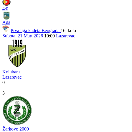
4:0
Ada
Prva liga kadeta Beograda
16. kolo
Subota, 21 Mart 2026
10:00
Lazarevac
Kolubara
Lazarevac
0
:
3
Žarkovo 2000