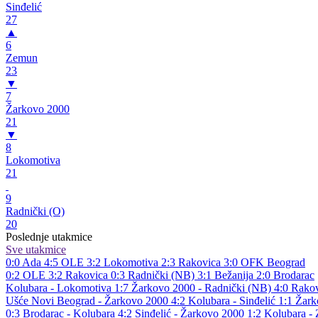
Sinđelić
27
▲
6
Zemun
23
▼
7
Žarkovo 2000
21
▼
8
Lokomotiva
21
9
Radnički (O)
20
Poslednje utakmice
Sve utakmice
0:0
Ada
4:5
OLE
3:2
Lokomotiva
2:3
Rakovica
3:0
OFK Beograd
0:2
OLE
3:2
Rakovica
0:3
Radnički (NB)
3:1
Bežanija
2:0
Brodarac
Kolubara - Lokomotiva 1:7
Žarkovo 2000 - Radnički (NB) 4:0
Rakov
Ušće Novi Beograd - Žarkovo 2000 4:2
Kolubara - Sinđelić 1:1
Žark
0:3
Brodarac - Kolubara 4:2
Sinđelić - Žarkovo 2000 1:2
Kolubara -