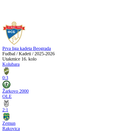
Prva liga kadeta Beograda
Fudbal / Kadeti / 2025-2026
Utakmice
16. kolo
Kolubara
0:3
Žarkovo 2000
OLE
2:1
Zemun
Rakovica