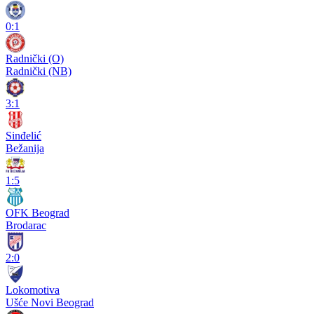
0:1
Radnički (O)
Radnički (NB)
3:1
Sinđelić
Bežanija
1:5
OFK Beograd
Brodarac
2:0
Lokomotiva
Ušće Novi Beograd