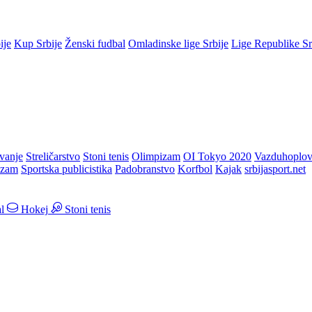
ije
Kup Srbije
Ženski fudbal
Omladinske lige Srbije
Lige Republike S
vanje
Streličarstvo
Stoni tenis
Olimpizam
OI Tokyo 2020
Vazduhoplov
izam
Sportska publicistika
Padobranstvo
Korfbol
Kajak
srbijasport.net
l
Hokej
Stoni tenis