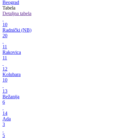
Beograd
Tabela
Detaljna tabela
10
Radnički (NB)
20
11
Rakovica
11
12
Kolubara
10
13
Bežanija
6
14
Ada
3
5