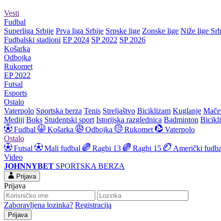
Vesti
Fudbal
Superliga Srbije
Prva liga Srbije
Srpske lige
Zonske lige
Niže lige Srb
Fudbalski stadioni
EP 2024
SP 2022
SP 2026
Košarka
Odbojka
Rukomet
EP 2022
Futsal
Esports
Ostalo
Vaterpolo
Sportska berza
Tenis
Streljaštvo
Biciklizam
Kuglanje
Mače
Mediji
Boks
Studentski sport
Istorijska razglednica
Badminton
Bicikl
Fudbal
Košarka
Odbojka
Rukomet
Vaterpolo
Ostalo
Futsal
Mali fudbal
Ragbi 13
Ragbi 15
Američki fudba
Video
JOHNNYBET
SPORTSKA BERZA
Prijava
Prijava
Zaboravljena lozinka?
Registracija