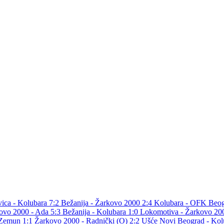
ica - Kolubara 7:2
Bežanija - Žarkovo 2000 2:4
Kolubara - OFK Beog
ovo 2000 - Ada 5:3
Bežanija - Kolubara 1:0
Lokomotiva - Žarkovo 20
 Zemun 1:1
Žarkovo 2000 - Radnički (O) 2:2
Ušće Novi Beograd - Kol