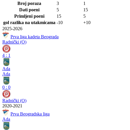
Broj poraza
3
1
Dati poeni
5
15
Primljeni poeni
15
5
gol razlika na utakmicama
-10
+10
2025-2026
Prva liga kadeta Beograda
Radnički (O)
4
:
1
Ada
Ada
0
:
0
Radnički (O)
2020-2021
Prva Beogradska liga
Ada