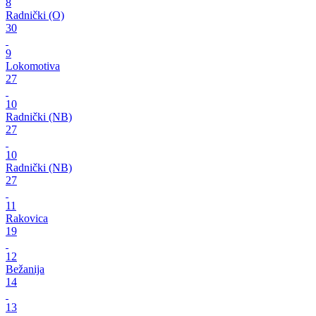
8
Radnički (O)
30
9
Lokomotiva
27
10
Radnički (NB)
27
10
Radnički (NB)
27
11
Rakovica
19
12
Bežanija
14
13