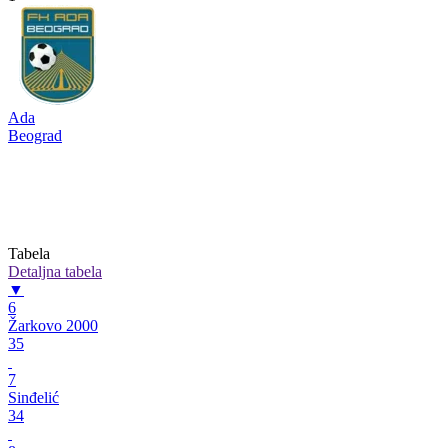
Ada
Beograd
Tabela
Detaljna tabela
▼
6
Žarkovo 2000
35
7
Sinđelić
34