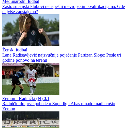
Međunarodni fudbal
Zašto su srpski klubovi neuspešni u evropskim kvalifikacijama: Gde
najviše zaostajemo?
Ženski fudbal
Lana Radisavljević najzvučnije pojačanje Partizan Sloge: Posle tri
godine ponovo na terenu
Zemun - Radnički (N) 0:1
Radnički do prve pobede u Superligi: Abas u nadoknadi srušio
Zemun