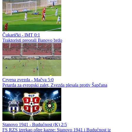
Čukarički - IMT 0:1
Traktoristi preorali Banovo brdo
Crvena zvezda - Mačva 5:0
Petarda za evropski zalet, Zvezda plesala protiv Šapčana
Stanovo 1941 - Budućnost (K) 2:5
FS RZS izrekao oštre kazne: Stanovo 1941 i Budućnost iz