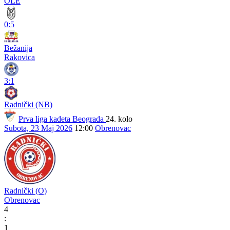
OLE
0:5
Bežanija
Rakovica
3:1
Radnički (NB)
Prva liga kadeta Beograda
24. kolo
Subota, 23 Maj 2026
12:00
Obrenovac
Radnički (O)
Obrenovac
4
:
1