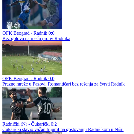
OFK Beograd - Radnik 0:0
Bez golova na meču protiv Radnika
OFK Beograd - Radnik 0:0
Prazne mreže u Pazovi, Romantičari bez rešenja za čvrsti Radnik
Radnički (N) - Čukarički 0:2
Čukarički slavio važan trijumf na gostovanju Radničkom u Nišu