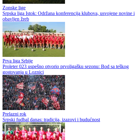
Zonske lige
Srpska liga Istok: Održana konferencija klubova, usvojene novine i
obavljen žreb
Prva liga Srbije
Proleter 023 uspešno otvorio prvoligašku sezonu: Bod sa teškog
gostovanja u Loznici
Prelazni rok
Srpski fudbal danas: tradicija, izazovi i budućnost