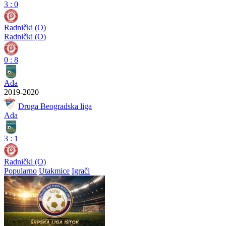
3
:
0
Radnički (O)
Radnički (O)
0
:
8
Ada
2019-2020
Druga Beogradska liga
Ada
3
:
1
Radnički (O)
Popularno
Utakmice
Igrači