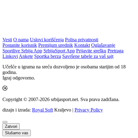
Vesti
O nama
Uslovi korišćenja
Polisa privatnosti
Postanite korisnik
Premijum urednik
Kontakt
Oglašavanje
Sportlive Srbija App
SrbijaSport App
Prijavite grešku
Pretraga
Linkovi
Ankete
Sportka berza
Savršene tabele za vaš sajt
Učešće u igrama na sreću dozvoljeno je osobama starijim od 18
godina.
Igraj odgovorno.
Copyright © 2007-2026 srbijasport.net. Sva prava zadržana.
dizajn i izrada:
Royal Soft
Kraljevo |
Privacy Policy
Zatvori
Slušamo vas