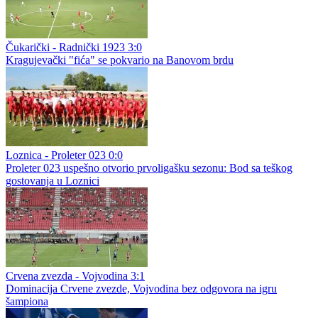
Čukarički - Radnički 1923 3:0
Kragujevački "fića" se pokvario na Banovom brdu
Loznica - Proleter 023 0:0
Proleter 023 uspešno otvorio prvoligašku sezonu: Bod sa teškog
gostovanja u Loznici
Crvena zvezda - Vojvodina 3:1
Dominacija Crvene zvezde, Vojvodina bez odgovora na igru
šampiona