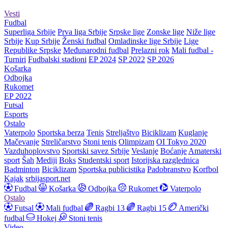
Vesti
Fudbal
Superliga Srbije
Prva liga Srbije
Srpske lige
Zonske lige
Niže lige
Srbije
Kup Srbije
Ženski fudbal
Omladinske lige Srbije
Lige
Republike Srpske
Međunarodni fudbal
Prelazni rok
Mali fudbal -
Turniri
Fudbalski stadioni
EP 2024
SP 2022
SP 2026
Košarka
Odbojka
Rukomet
EP 2022
Futsal
Esports
Ostalo
Vaterpolo
Sportska berza
Tenis
Streljaštvo
Biciklizam
Kuglanje
Mačevanje
Streličarstvo
Stoni tenis
Olimpizam
OI Tokyo 2020
Vazduhoplovstvo
Sportski savez Srbije
Veslanje
Boćanje
Amaterski
sport
Šah
Mediji
Boks
Studentski sport
Istorijska razglednica
Badminton
Biciklizam
Sportska publicistika
Padobranstvo
Korfbol
Kajak
srbijasport.net
Fudbal
Košarka
Odbojka
Rukomet
Vaterpolo
Ostalo
Futsal
Mali fudbal
Ragbi 13
Ragbi 15
Američki
fudbal
Hokej
Stoni tenis
Video