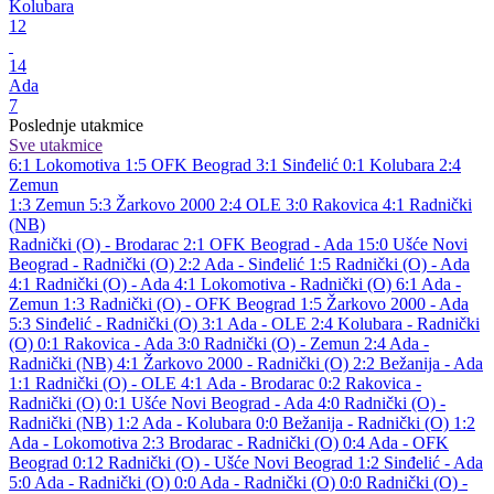
Kolubara
12
14
Ada
7
Poslednje utakmice
Sve utakmice
6:1
Lokomotiva
1:5
OFK Beograd
3:1
Sinđelić
0:1
Kolubara
2:4
Zemun
1:3
Zemun
5:3
Žarkovo 2000
2:4
OLE
3:0
Rakovica
4:1
Radnički
(NB)
Radnički (O) - Brodarac 2:1
OFK Beograd - Ada 15:0
Ušće Novi
Beograd - Radnički (O) 2:2
Ada - Sinđelić 1:5
Radnički (O) - Ada
4:1
Radnički (O) - Ada 4:1
Lokomotiva - Radnički (O) 6:1
Ada -
Zemun 1:3
Radnički (O) - OFK Beograd 1:5
Žarkovo 2000 - Ada
5:3
Sinđelić - Radnički (O) 3:1
Ada - OLE 2:4
Kolubara - Radnički
(O) 0:1
Rakovica - Ada 3:0
Radnički (O) - Zemun 2:4
Ada -
Radnički (NB) 4:1
Žarkovo 2000 - Radnički (O) 2:2
Bežanija - Ada
1:1
Radnički (O) - OLE 4:1
Ada - Brodarac 0:2
Rakovica -
Radnički (O) 0:1
Ušće Novi Beograd - Ada 4:0
Radnički (O) -
Radnički (NB) 1:2
Ada - Kolubara 0:0
Bežanija - Radnički (O) 1:2
Ada - Lokomotiva 2:3
Brodarac - Radnički (O) 0:4
Ada - OFK
Beograd 0:12
Radnički (O) - Ušće Novi Beograd 1:2
Sinđelić - Ada
5:0
Ada - Radnički (O) 0:0
Ada - Radnički (O) 0:0
Radnički (O) -