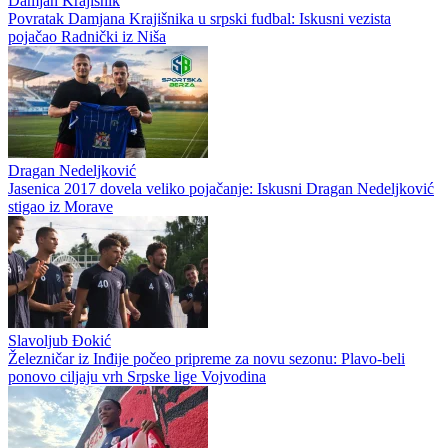
Damjan Krajišnik
Povratak Damjana Krajišnika u srpski fudbal: Iskusni vezista
pojačao Radnički iz Niša
Dragan Nedeljković
Jasenica 2017 dovela veliko pojačanje: Iskusni Dragan Nedeljković
stigao iz Morave
Slavoljub Đokić
Železničar iz Inđije počeo pripreme za novu sezonu: Plavo-beli
ponovo ciljaju vrh Srpske lige Vojvodina