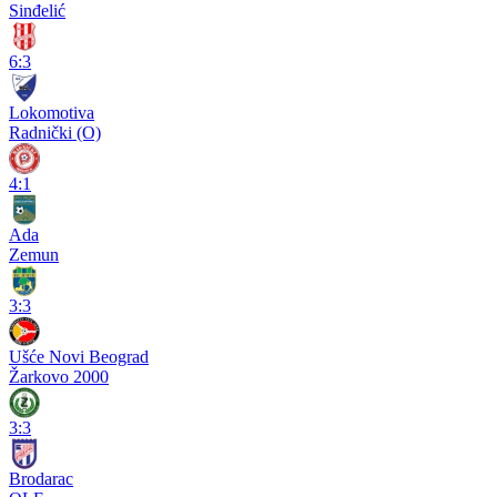
Sinđelić
6:3
Lokomotiva
Radnički (O)
4:1
Ada
Zemun
3:3
Ušće Novi Beograd
Žarkovo 2000
3:3
Brodarac