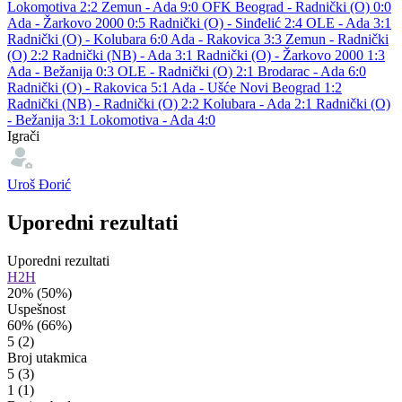
Lokomotiva 2:2
Zemun - Ada 9:0
OFK Beograd - Radnički (O) 0:0
Ada - Žarkovo 2000 0:5
Radnički (O) - Sinđelić 2:4
OLE - Ada 3:1
Radnički (O) - Kolubara 6:0
Ada - Rakovica 3:3
Zemun - Radnički
(O) 2:2
Radnički (NB) - Ada 3:1
Radnički (O) - Žarkovo 2000 1:3
Ada - Bežanija 0:3
OLE - Radnički (O) 2:1
Brodarac - Ada 6:0
Radnički (O) - Rakovica 5:1
Ada - Ušće Novi Beograd 1:2
Radnički (NB) - Radnički (O) 2:2
Kolubara - Ada 2:1
Radnički (O)
- Bežanija 3:1
Lokomotiva - Ada 4:0
Igrači
Uroš Đorić
Uporedni rezultati
Uporedni rezultati
H2H
20%
(50%)
Uspešnost
60%
(66%)
5
(2)
Broj utakmica
5
(3)
1
(1)