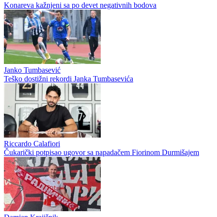
Konareva kažnjeni sa po devet negativnih bodova
Janko Tumbasević
Teško dostižni rekordi Janka Tumbasevića
Riccardo Calafiori
Čukarički potpisao ugovor sa napadačem Fiorinom Durmišajem