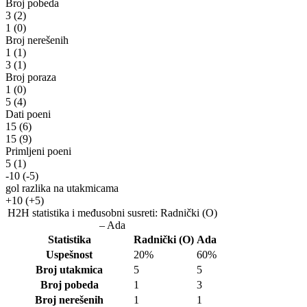
Broj pobeda
3
(2)
1
(0)
Broj nerešenih
1
(1)
3
(1)
Broj poraza
1
(0)
5
(4)
Dati poeni
15
(6)
15
(9)
Primljeni poeni
5
(1)
-10
(-5)
gol razlika na utakmicama
+10
(+5)
H2H statistika i međusobni susreti: Radnički (O)
– Ada
Statistika
Radnički (O)
Ada
Uspešnost
20%
60%
Broj utakmica
5
5
Broj pobeda
1
3
Broj nerešenih
1
1