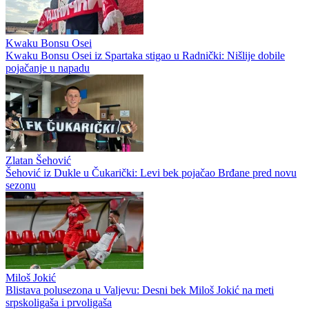
Kwaku Bonsu Osei
Kwaku Bonsu Osei iz Spartaka stigao u Radnički: Nišlije dobile
pojačanje u napadu
Zlatan Šehović
Šehović iz Dukle u Čukarički: Levi bek pojačao Brđane pred novu
sezonu
Miloš Jokić
Blistava polusezona u Valjevu: Desni bek Miloš Jokić na meti
srpskoligaša i prvoligaša