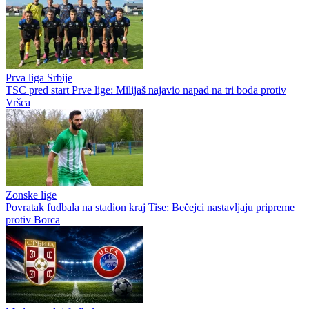
Prva liga Srbije
TSC pred start Prve lige: Milijaš najavio napad na tri boda protiv
Vršca
Zonske lige
Povratak fudbala na stadion kraj Tise: Bečejci nastavljaju pripreme
protiv Borca