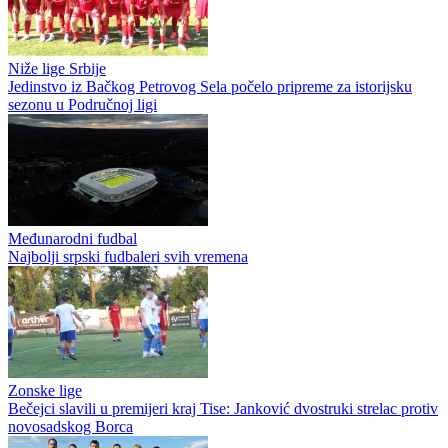
Niže lige Srbije
Jedinstvo iz Bačkog Petrovog Sela počelo pripreme za istorijsku
sezonu u Područnoj ligi
Međunarodni fudbal
Najbolji srpski fudbaleri svih vremena
Zonske lige
Bečejci slavili u premijeri kraj Tise: Janković dvostruki strelac protiv
novosadskog Borca