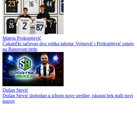
Mateja Prokopijević
Čukarički sačuvao dva velika talenta: Vojnović i Prokopijević ostaju
na Banovom brdu
Dušan Stević
Dušan Stević slobodan u izboru nove sredine, iskusni bek traži novi
izazov