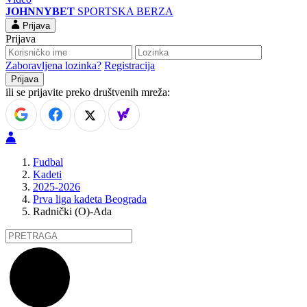
JOHNNYBET
SPORTSKA BERZA
Prijava
Prijava
Zaboravljena lozinka?
Registracija
ili se prijavite preko društvenih mreža:
Fudbal
Kadeti
2025-2026
Prva liga kadeta Beograda
Radnički (O)-Ada