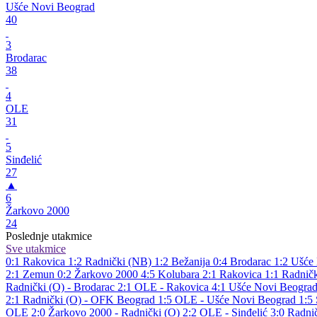
Ušće Novi Beograd
40
3
Brodarac
38
4
OLE
31
5
Sinđelić
27
▲
6
Žarkovo 2000
24
Poslednje utakmice
Sve utakmice
0:1
Rakovica
1:2
Radnički (NB)
1:2
Bežanija
0:4
Brodarac
1:2
Ušće
2:1
Zemun
0:2
Žarkovo 2000
4:5
Kolubara
2:1
Rakovica
1:1
Radnič
Radnički (O) - Brodarac 2:1
OLE - Rakovica 4:1
Ušće Novi Beograd 
2:1
Radnički (O) - OFK Beograd 1:5
OLE - Ušće Novi Beograd 1:5
OLE 2:0
Žarkovo 2000 - Radnički (O) 2:2
OLE - Sinđelić 3:0
Radni