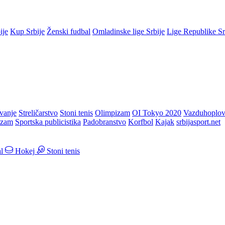
ije
Kup Srbije
Ženski fudbal
Omladinske lige Srbije
Lige Republike S
vanje
Streličarstvo
Stoni tenis
Olimpizam
OI Tokyo 2020
Vazduhoplov
izam
Sportska publicistika
Padobranstvo
Korfbol
Kajak
srbijasport.net
l
Hokej
Stoni tenis