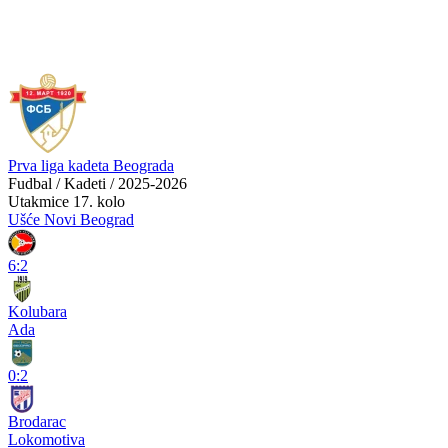
Prva liga kadeta Beograda
Fudbal / Kadeti / 2025-2026
Utakmice
17. kolo
Ušće Novi Beograd
6:2
Kolubara
Ada
0:2
Brodarac
Lokomotiva