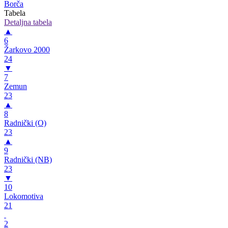
Borča
Tabela
Detaljna tabela
▲
6
Žarkovo 2000
24
▼
7
Zemun
23
▲
8
Radnički (O)
23
▲
9
Radnički (NB)
23
▼
10
Lokomotiva
21
2