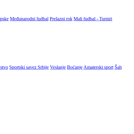
rpske
Međunarodni fudbal
Prelazni rok
Mali fudbal - Turniri
stvo
Sportski savez Srbije
Veslanje
Boćanje
Amaterski sport
Šah