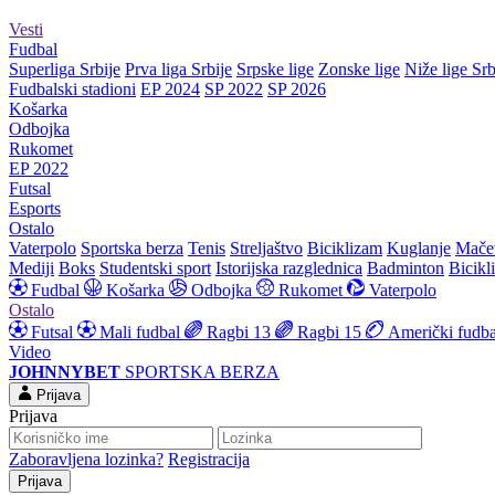
Vesti
Fudbal
Superliga Srbije
Prva liga Srbije
Srpske lige
Zonske lige
Niže lige Srb
Fudbalski stadioni
EP 2024
SP 2022
SP 2026
Košarka
Odbojka
Rukomet
EP 2022
Futsal
Esports
Ostalo
Vaterpolo
Sportska berza
Tenis
Streljaštvo
Biciklizam
Kuglanje
Mače
Mediji
Boks
Studentski sport
Istorijska razglednica
Badminton
Bicikl
Fudbal
Košarka
Odbojka
Rukomet
Vaterpolo
Ostalo
Futsal
Mali fudbal
Ragbi 13
Ragbi 15
Američki fudba
Video
JOHNNYBET
SPORTSKA BERZA
Prijava
Prijava
Zaboravljena lozinka?
Registracija