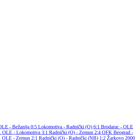
OLE - Bežanija 0:5
Lokomotiva - Radnički (O) 6:1
Brodarac - OLE
:1
OLE - Lokomotiva 3:1
Radnički (O) - Zemun 2:4
OFK Beograd -
1
OLE - Zemun 2:1
Radnički (O) - Radnički (NB) 1:2
Žarkovo 2000