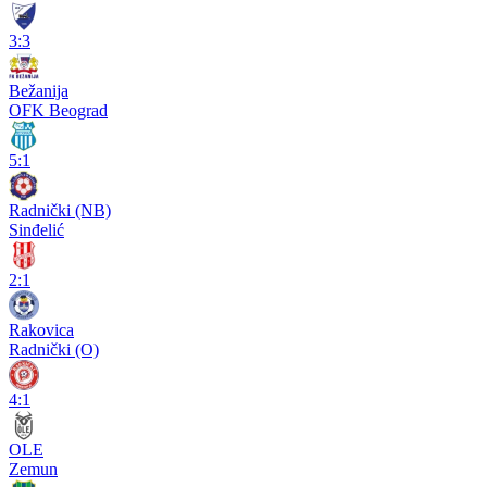
3:3
Bežanija
OFK Beograd
5:1
Radnički (NB)
Sinđelić
2:1
Rakovica
Radnički (O)
4:1
OLE
Zemun