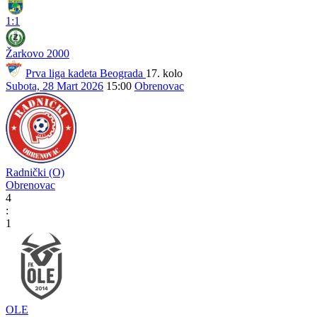
1:1
Žarkovo 2000
Prva liga kadeta Beograda
17. kolo
Subota, 28 Mart 2026
15:00
Obrenovac
Radnički (O)
Obrenovac
4
:
1
OLE