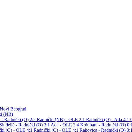
 Novi Beograd
ki (NB)
- Radnički (O) 2:2
Radnički (NB) - OLE 2:1
Radnički (O) - Ada 4:1
Sinđelić - Radnički (O) 3:1
Ada - OLE 2:4
Kolubara - Radnički (O) 0
čki (O) - OLE 4:1
Radnički (O) - OLE 4:1
Rakovica - Radnički (O) 0: