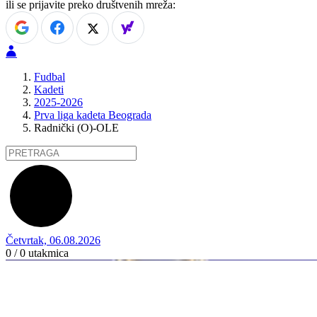
ili se prijavite preko društvenih mreža:
Fudbal
Kadeti
2025-2026
Prva liga kadeta Beograda
Radnički (O)-OLE
Četvrtak, 06.08.2026
0 / 0
utakmica