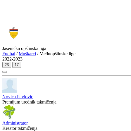
Jasenička opštinska liga
Fudbal
/
Muškarci
/ Međuopštinske lige
2022-2023
23
17
Novica Pavlović
Premijum urednik takmičenja
Administrator
Kreator takmičenja