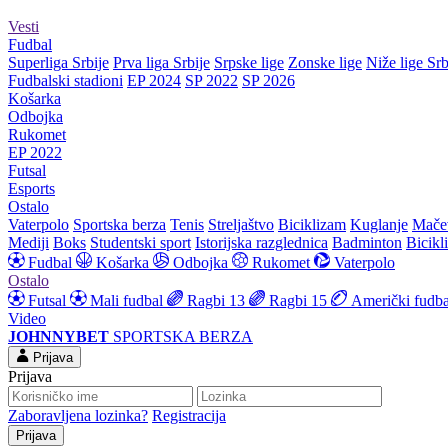
Vesti
Fudbal
Superliga Srbije
Prva liga Srbije
Srpske lige
Zonske lige
Niže lige Srb
Fudbalski stadioni
EP 2024
SP 2022
SP 2026
Košarka
Odbojka
Rukomet
EP 2022
Futsal
Esports
Ostalo
Vaterpolo
Sportska berza
Tenis
Streljaštvo
Biciklizam
Kuglanje
Mače
Mediji
Boks
Studentski sport
Istorijska razglednica
Badminton
Bicikl
Fudbal
Košarka
Odbojka
Rukomet
Vaterpolo
Ostalo
Futsal
Mali fudbal
Ragbi 13
Ragbi 15
Američki fudba
Video
JOHNNYBET
SPORTSKA BERZA
Prijava
Prijava
Zaboravljena lozinka?
Registracija