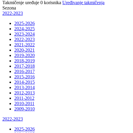
Takmičenje uređuje
0
korisnika
Uređivanje takmičenja
Sezona
2022-2023
2025-2026
2024-2025
2023-2024
2022-2023
2021-2022
2020-2021
2019-2020
2018-2019
2017-2018
2016-2017
2015-2016
2014-2015
2013-2014
2012-2013
2011-2012
2010-2011
2009-2010
2022-2023
2025-2026