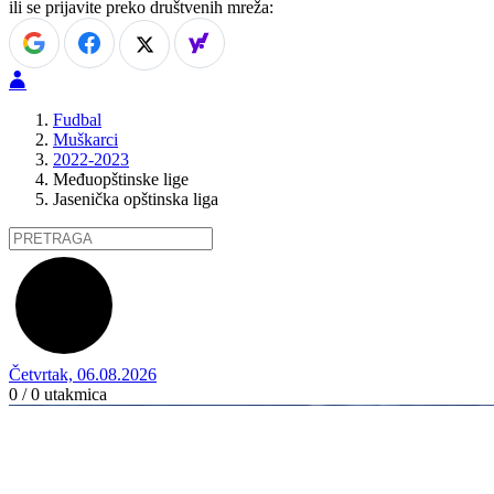
ili se prijavite preko društvenih mreža:
Fudbal
Muškarci
2022-2023
Međuopštinske lige
Jasenička opštinska liga
Četvrtak, 06.08.2026
0 / 0
utakmica