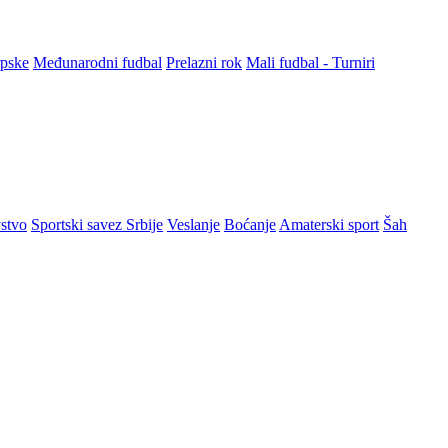
rpske
Međunarodni fudbal
Prelazni rok
Mali fudbal - Turniri
stvo
Sportski savez Srbije
Veslanje
Boćanje
Amaterski sport
Šah