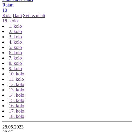
Ratari
10
Kola
Dani
Svi rezultati
18. kolo
1. kolo
2. kolo
3. kolo
4. kolo
5. kolo
6. kolo
7. kolo
8. kolo
9. kolo
10. kolo
11. kolo
12. kolo
13. kolo
14. kolo
15. kolo
16. kolo
17. kolo
18. kolo
28.05.2023