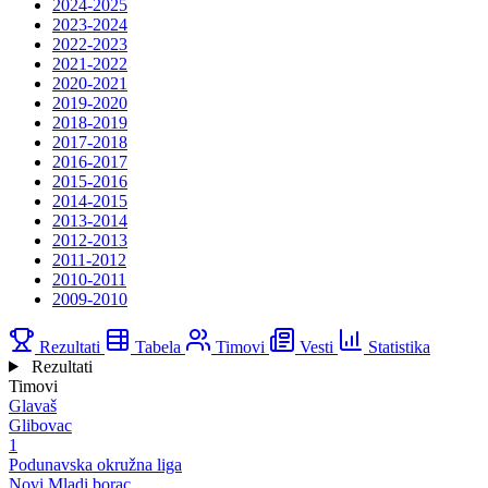
2024-2025
2023-2024
2022-2023
2021-2022
2020-2021
2019-2020
2018-2019
2017-2018
2016-2017
2015-2016
2014-2015
2013-2014
2012-2013
2011-2012
2010-2011
2009-2010
Rezultati
Tabela
Timovi
Vesti
Statistika
Rezultati
Timovi
Glavaš
Glibovac
1
Podunavska okružna liga
Novi Mladi borac