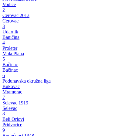
Vodice
2
Cerovac 2013
Cerovac
3
Udarnik
Baničina
4
Proleter
Mala Plana
5
Bačinac
Bačinac
6
Podunavska okružna liga
Bukovac
Mramorac
7
Selevac 1919
Selevac
8
Beli Orlovi
Pridvorice
9
Budućnost 1948