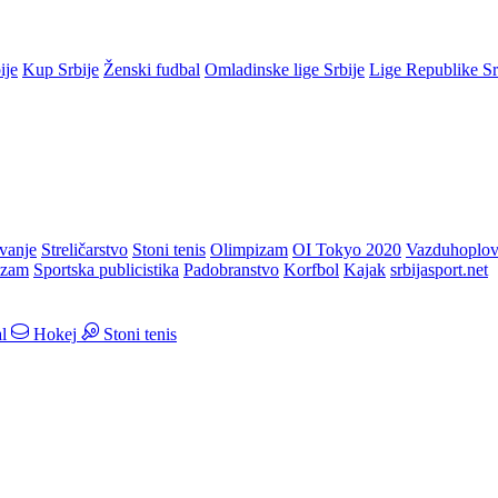
ije
Kup Srbije
Ženski fudbal
Omladinske lige Srbije
Lige Republike S
vanje
Streličarstvo
Stoni tenis
Olimpizam
OI Tokyo 2020
Vazduhoplov
izam
Sportska publicistika
Padobranstvo
Korfbol
Kajak
srbijasport.net
l
Hokej
Stoni tenis