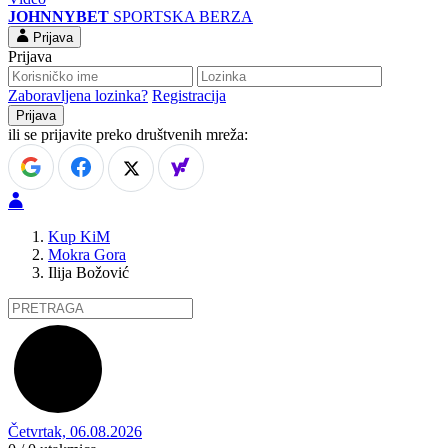
JOHNNYBET
SPORTSKA BERZA
Prijava
Prijava
Zaboravljena lozinka?
Registracija
ili se prijavite preko društvenih mreža:
Kup KiM
Mokra Gora
Ilija Božović
Četvrtak, 06.08.2026