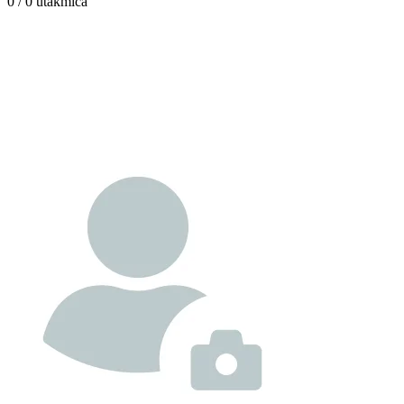
0 / 0
utakmica