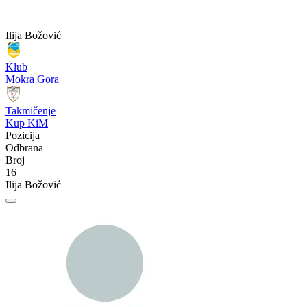
Ilija Božović
Klub
Mokra Gora
Takmičenje
Kup KiM
Pozicija
Odbrana
Broj
16
Ilija Božović