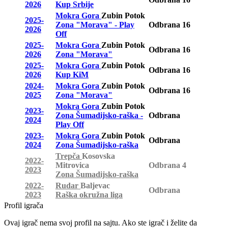
2026
Kup Srbije
Mokra Gora
Zubin Potok
2025-
Zona "Morava" - Play
Odbrana
16
2026
Off
2025-
Mokra Gora
Zubin Potok
Odbrana
16
2026
Zona "Morava"
2025-
Mokra Gora
Zubin Potok
Odbrana
16
2026
Kup KiM
2024-
Mokra Gora
Zubin Potok
Odbrana
16
2025
Zona "Morava"
Mokra Gora
Zubin Potok
2023-
Zona Šumadijsko-raška -
Odbrana
2024
Play Off
2023-
Mokra Gora
Zubin Potok
Odbrana
2024
Zona Šumadijsko-raška
Trepča
Kosovska
2022-
Mitrovica
Odbrana
4
2023
Zona Šumadijsko-raška
2022-
Rudar
Baljevac
Odbrana
2023
Raška okružna liga
Profil igrača
Ovaj igrač nema svoj profil na sajtu. Ako ste igrač i želite da