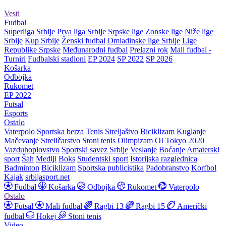
Vesti
Fudbal
Superliga Srbije
Prva liga Srbije
Srpske lige
Zonske lige
Niže lige
Srbije
Kup Srbije
Ženski fudbal
Omladinske lige Srbije
Lige
Republike Srpske
Međunarodni fudbal
Prelazni rok
Mali fudbal -
Turniri
Fudbalski stadioni
EP 2024
SP 2022
SP 2026
Košarka
Odbojka
Rukomet
EP 2022
Futsal
Esports
Ostalo
Vaterpolo
Sportska berza
Tenis
Streljaštvo
Biciklizam
Kuglanje
Mačevanje
Streličarstvo
Stoni tenis
Olimpizam
OI Tokyo 2020
Vazduhoplovstvo
Sportski savez Srbije
Veslanje
Boćanje
Amaterski
sport
Šah
Mediji
Boks
Studentski sport
Istorijska razglednica
Badminton
Biciklizam
Sportska publicistika
Padobranstvo
Korfbol
Kajak
srbijasport.net
Fudbal
Košarka
Odbojka
Rukomet
Vaterpolo
Ostalo
Futsal
Mali fudbal
Ragbi 13
Ragbi 15
Američki
fudbal
Hokej
Stoni tenis
Video