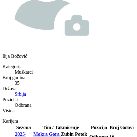
Ilija Božović
Kategorija
Muškarci
Broj godina
35
Država
Srbija
Pozicija
Odbrana
Visina
Karijera
Sezona
Tim / Takmičenje
Pozicija
Broj
Golovi
2025-
Mokra Gora
Zubin Potok
Odbrana
16