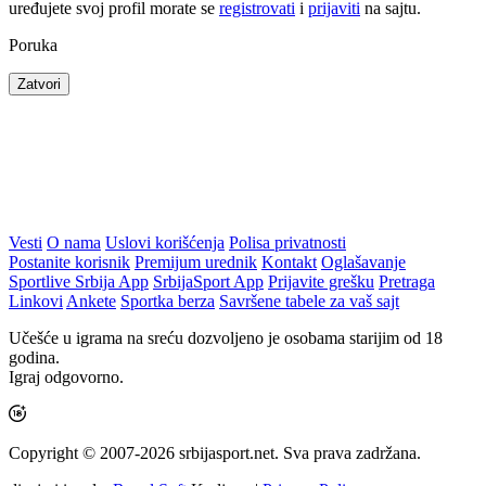
uređujete svoj profil morate se
registrovati
i
prijaviti
na sajtu.
Poruka
Zatvori
Vesti
O nama
Uslovi korišćenja
Polisa privatnosti
Postanite korisnik
Premijum urednik
Kontakt
Oglašavanje
Sportlive Srbija App
SrbijaSport App
Prijavite grešku
Pretraga
Linkovi
Ankete
Sportka berza
Savršene tabele za vaš sajt
Učešće u igrama na sreću dozvoljeno je osobama starijim od 18
godina.
Igraj odgovorno.
Copyright © 2007-2026 srbijasport.net. Sva prava zadržana.