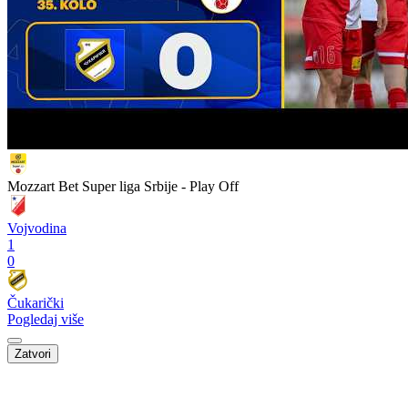
Mozzart Bet Super liga Srbije - Play Off
Vojvodina
1
0
Čukarički
Pogledaj više
Zatvori