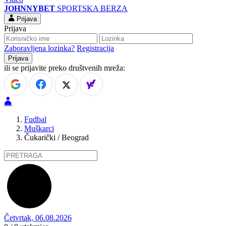
JOHNNYBET
SPORTSKA BERZA
Prijava
Prijava
Zaboravljena lozinka?
Registracija
ili se prijavite preko društvenih mreža:
Fudbal
Muškarci
Čukarički / Beograd
Četvrtak, 06.08.2026