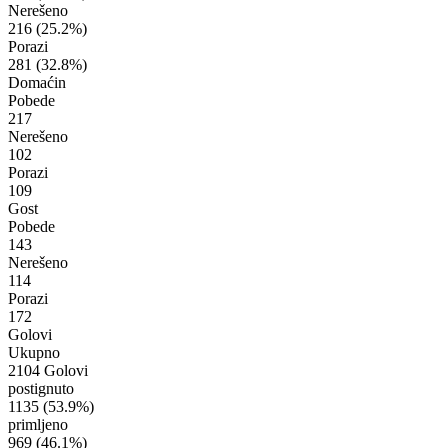
Nerešeno
216
(25.2%)
Porazi
281
(32.8%)
Domaćin
Pobede
217
Nerešeno
102
Porazi
109
Gost
Pobede
143
Nerešeno
114
Porazi
172
Golovi
Ukupno
2104 Golovi
postignuto
1135
(53.9%)
primljeno
969
(46.1%)