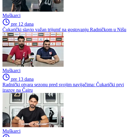
Muškarci
pre 12 dana
Čukarički slavio važan trijumf na gostovanju Radničkom u Nišu
Muškarci
pre 13 dana
Radnički otvara sezonu pred svojim navijačima: Čukarički prvi
izazov na Čairu
Muškarci