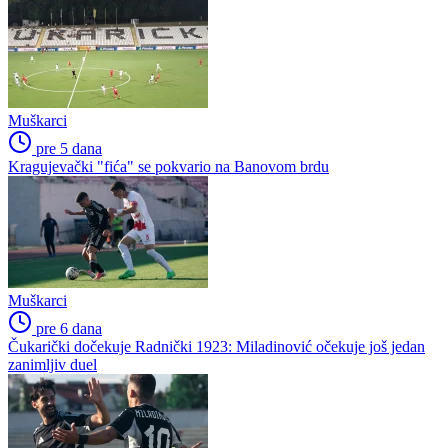
Muškarci
pre 5 dana
Kragujevački "fića" se pokvario na Banovom brdu
Muškarci
pre 6 dana
Čukarički dočekuje Radnički 1923: Miladinović očekuje još jedan
zanimljiv duel