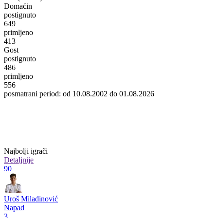
Domaćin
postignuto
649
primljeno
413
Gost
postignuto
486
primljeno
556
posmatrani period: od 10.08.2002 do 01.08.2026
Najbolji igrači
Detaljnije
90
Uroš Miladinović
Napad
3