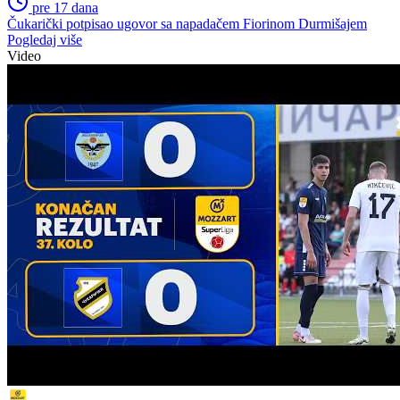
pre 17 dana
Čukarički potpisao ugovor sa napadačem Fiorinom Durmišajem
Pogledaj više
Video