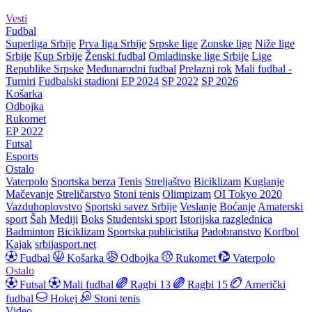
Vesti
Fudbal
Superliga Srbije
Prva liga Srbije
Srpske lige
Zonske lige
Niže lige
Srbije
Kup Srbije
Ženski fudbal
Omladinske lige Srbije
Lige
Republike Srpske
Međunarodni fudbal
Prelazni rok
Mali fudbal -
Turniri
Fudbalski stadioni
EP 2024
SP 2022
SP 2026
Košarka
Odbojka
Rukomet
EP 2022
Futsal
Esports
Ostalo
Vaterpolo
Sportska berza
Tenis
Streljaštvo
Biciklizam
Kuglanje
Mačevanje
Streličarstvo
Stoni tenis
Olimpizam
OI Tokyo 2020
Vazduhoplovstvo
Sportski savez Srbije
Veslanje
Boćanje
Amaterski
sport
Šah
Mediji
Boks
Studentski sport
Istorijska razglednica
Badminton
Biciklizam
Sportska publicistika
Padobranstvo
Korfbol
Kajak
srbijasport.net
Fudbal
Košarka
Odbojka
Rukomet
Vaterpolo
Ostalo
Futsal
Mali fudbal
Ragbi 13
Ragbi 15
Američki
fudbal
Hokej
Stoni tenis
Video