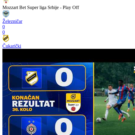
Mozzart Bet Super liga Srbije - Play Off
Železničar
0
0
Čukarički