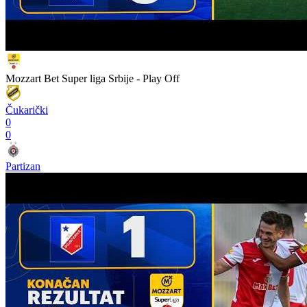
Mozzart Bet Super liga Srbije - Play Off
Čukarički
0
0
Partizan