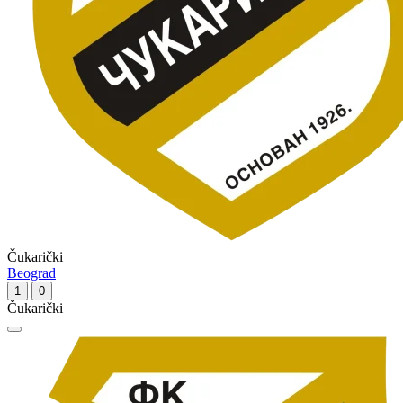
Čukarički
Beograd
1
0
Čukarički