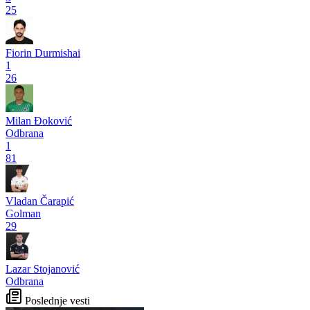
25
Fiorin Durmishai
1
26
Milan Đoković
Odbrana
1
81
Vladan Čarapić
Golman
29
Lazar Stojanović
Odbrana
Poslednje vesti