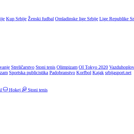
ije
Kup Srbije
Ženski fudbal
Omladinske lige Srbije
Lige Republike S
vanje
Streličarstvo
Stoni tenis
Olimpizam
OI Tokyo 2020
Vazduhoplov
izam
Sportska publicistika
Padobranstvo
Korfbol
Kajak
srbijasport.net
l
Hokej
Stoni tenis