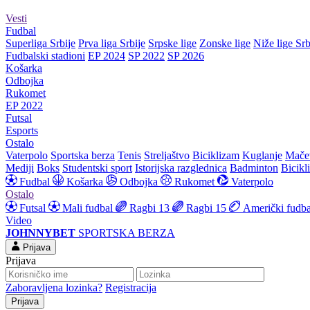
Vesti
Fudbal
Superliga Srbije
Prva liga Srbije
Srpske lige
Zonske lige
Niže lige Srb
Fudbalski stadioni
EP 2024
SP 2022
SP 2026
Košarka
Odbojka
Rukomet
EP 2022
Futsal
Esports
Ostalo
Vaterpolo
Sportska berza
Tenis
Streljaštvo
Biciklizam
Kuglanje
Mače
Mediji
Boks
Studentski sport
Istorijska razglednica
Badminton
Bicikl
Fudbal
Košarka
Odbojka
Rukomet
Vaterpolo
Ostalo
Futsal
Mali fudbal
Ragbi 13
Ragbi 15
Američki fudba
Video
JOHNNYBET
SPORTSKA BERZA
Prijava
Prijava
Zaboravljena lozinka?
Registracija