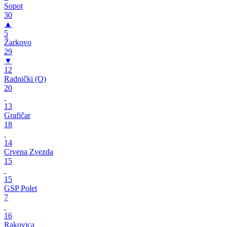
Sopot
30
▲
5
Žarkovo
29
▼
12
Radnički (O)
20
13
Grafičar
18
14
Crvena Zvezda
15
15
GSP Polet
7
16
Rakovica