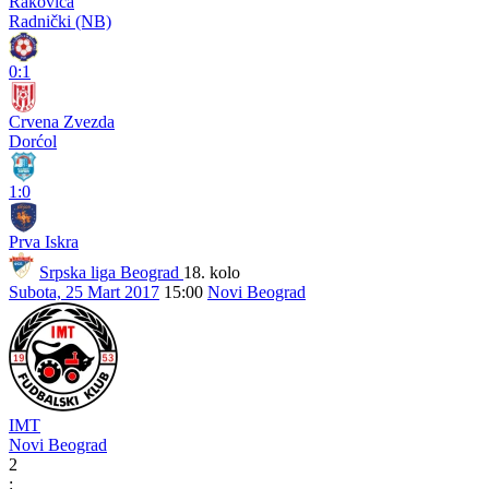
Rakovica
Radnički (NB)
0:1
Crvena Zvezda
Dorćol
1:0
Prva Iskra
Srpska liga Beograd
18. kolo
Subota, 25 Mart 2017
15:00
Novi Beograd
IMT
Novi Beograd
2
: