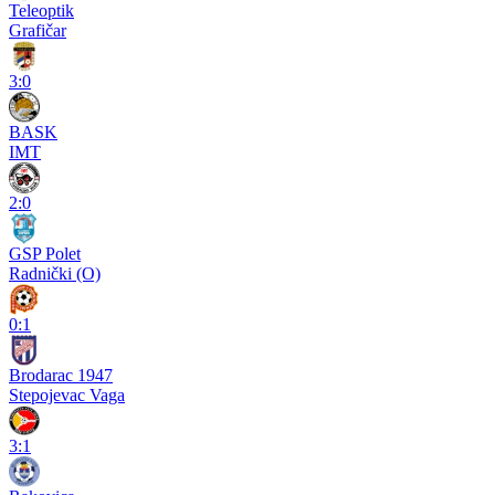
Teleoptik
Grafičar
3:0
BASK
IMT
2:0
GSP Polet
Radnički (O)
0:1
Brodarac 1947
Stepojevac Vaga
3:1