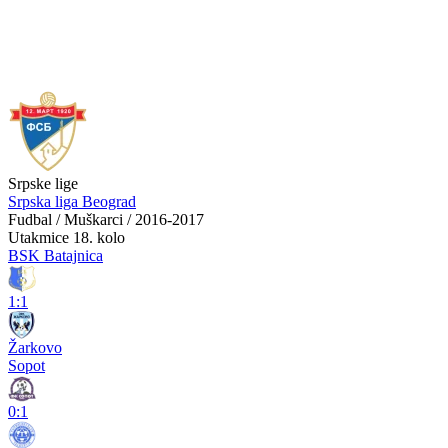
Srpske lige
Srpska liga Beograd
Fudbal / Muškarci / 2016-2017
Utakmice
18. kolo
BSK Batajnica
1:1
Žarkovo
Sopot
0:1