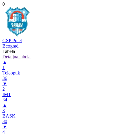
0
GSP Polet
Beograd
Tabela
Detaljna tabela
▲
1
Teleoptik
36
▼
2
IMT
34
▲
3
BASK
30
▼
4