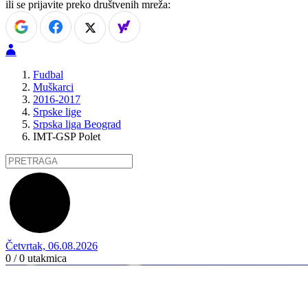
ili se prijavite preko društvenih mreža:
Fudbal
Muškarci
2016-2017
Srpske lige
Srpska liga Beograd
IMT-GSP Polet
Četvrtak, 06.08.2026
0 / 0
utakmica