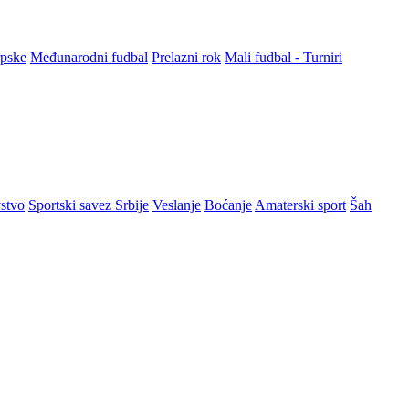
rpske
Međunarodni fudbal
Prelazni rok
Mali fudbal - Turniri
stvo
Sportski savez Srbije
Veslanje
Boćanje
Amaterski sport
Šah