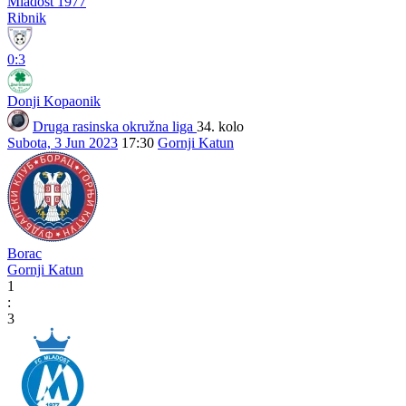
Mladost 1977
Ribnik
0:3
Donji Kopaonik
Druga rasinska okružna liga
34. kolo
Subota, 3 Jun 2023
17:30
Gornji Katun
Borac
Gornji Katun
1
:
3