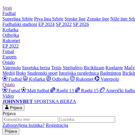
Vesti
Fudbal
Superliga Srbije
Prva liga Srbije
Srpske lige
Zonske lige
Niže lige Srb
Fudbalski stadioni
EP 2024
SP 2022
SP 2026
Košarka
Odbojka
Rukomet
EP 2022
Futsal
Esports
Ostalo
Vaterpolo
Sportska berza
Tenis
Streljaštvo
Biciklizam
Kuglanje
Mače
Mediji
Boks
Studentski sport
Istorijska razglednica
Badminton
Bicikl
Fudbal
Košarka
Odbojka
Rukomet
Vaterpolo
Ostalo
Futsal
Mali fudbal
Ragbi 13
Ragbi 15
Američki fudba
Video
JOHNNYBET
SPORTSKA BERZA
Prijava
Prijava
Zaboravljena lozinka?
Registracija