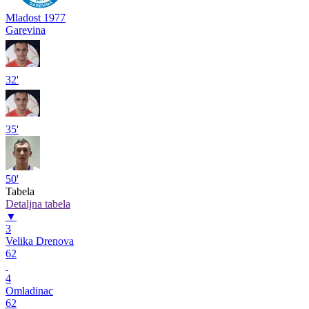
Mladost 1977
Garevina
32'
35'
50'
Tabela
Detaljna tabela
▼
3
Velika Drenova
62
4
Omladinac
62