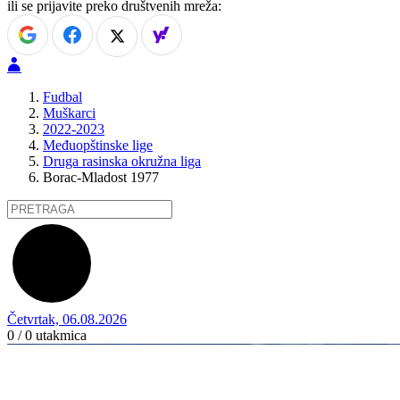
ili se prijavite preko društvenih mreža:
Fudbal
Muškarci
2022-2023
Međuopštinske lige
Druga rasinska okružna liga
Borac-Mladost 1977
Četvrtak, 06.08.2026
0 / 0
utakmica