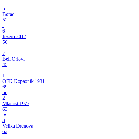
5
Borac
52
6
Jezero 2017
50
7
Beli Orlovi
45
1
OFK Kopaonik 1931
69
▲
2
Mladost 1977
63
▼
3
Velika Drenova
62