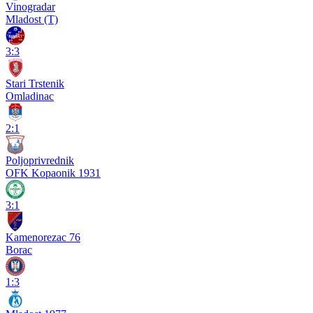
Vinogradar
Mladost (T)
3:3
Stari Trstenik
Omladinac
2:1
Poljoprivrednik
OFK Kopaonik 1931
3:1
Kamenorezac 76
Borac
1:3