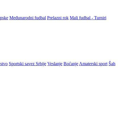
rpske
Međunarodni fudbal
Prelazni rok
Mali fudbal - Turniri
stvo
Sportski savez Srbije
Veslanje
Boćanje
Amaterski sport
Šah