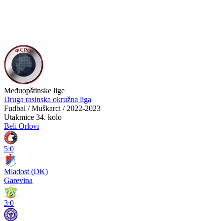
Međuopštinske lige
Druga rasinska okružna liga
Fudbal / Muškarci / 2022-2023
Utakmice
34. kolo
Beli Orlovi
5:0
Mladost (DK)
Garevina
3:0