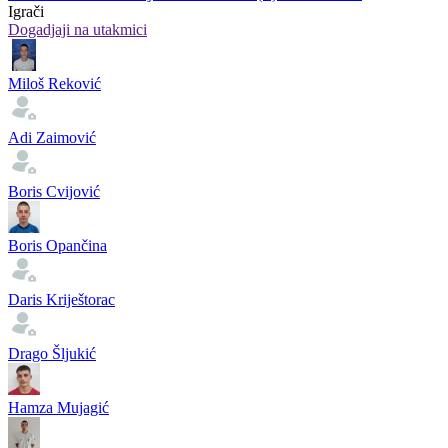
Igrači
Dogadjaji na utakmici
Miloš Reković
Adi Zaimović
Boris Cvijović
Boris Opančina
Daris Kriještorac
Drago Šljukić
Hamza Mujagić