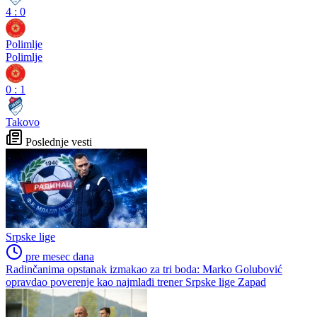
4
:
0
Polimlje
Polimlje
0
:
1
Takovo
Poslednje vesti
Srpske lige
pre mesec dana
Radinčanima opstanak izmakao za tri boda: Marko Golubović
opravdao poverenje kao najmlađi trener Srpske lige Zapad