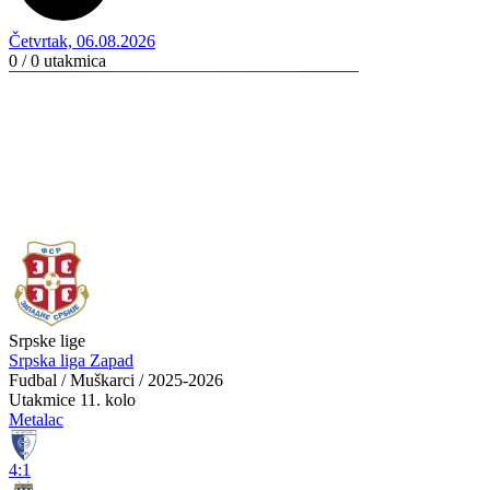
Četvrtak, 06.08.2026
0 / 0
utakmica
Srpske lige
Srpska liga Zapad
Fudbal / Muškarci / 2025-2026
Utakmice
11. kolo
Metalac
4:1