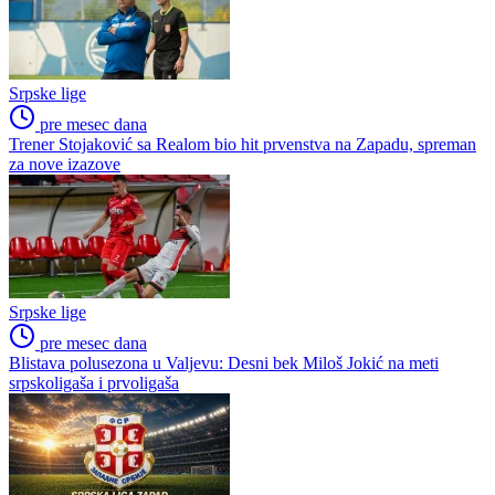
Srpske lige
pre mesec dana
Trener Stojaković sa Realom bio hit prvenstva na Zapadu, spreman
za nove izazove
Srpske lige
pre mesec dana
Blistava polusezona u Valjevu: Desni bek Miloš Jokić na meti
srpskoligaša i prvoligaša