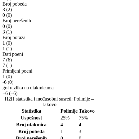
Broj pobeda
3
(2)
0
(0)
Broj nerešenih
0
(0)
3
(1)
Broj poraza
1
(0)
1
(1)
Dati poeni
7
(6)
7
(1)
Primljeni poeni
1
(0)
-6
(0)
gol razlika na utakmicama
+6
(+6)
H2H statistika i međusobni susreti: Polimlje –
Takovo
Statistika
Polimlje
Takovo
Uspešnost
25%
75%
Broj utakmica
4
4
Broj pobeda
1
3
Broj nerešenih
0
0