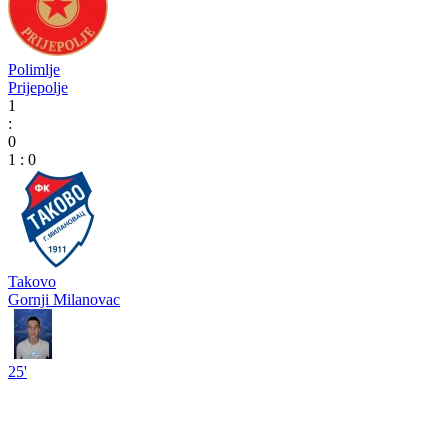
Polimlje
Prijepolje
1
:
0
1
:
0
Takovo
Gornji Milanovac
25'