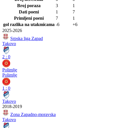
Broj poraza
3
1
Dati poeni
1
7
Primljeni poeni
7
1
gol razlika na utakmicama
-6
+6
2025-2026
Srpska liga Zapad
Takovo
2
:
0
Polimlje
Polimlje
1
:
0
Takovo
2018-2019
Zona Zapadno-moravska
Takovo