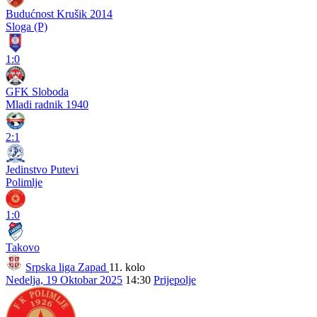
Budućnost Krušik 2014
Sloga (P)
1:0
GFK Sloboda
Mladi radnik 1940
2:1
Jedinstvo Putevi
Polimlje
1:0
Takovo
Srpska liga Zapad
11. kolo
Nedelja, 19 Oktobar 2025
14:30
Prijepolje