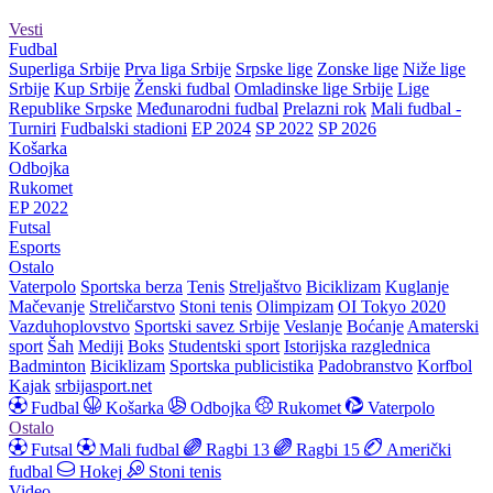
Vesti
Fudbal
Superliga Srbije
Prva liga Srbije
Srpske lige
Zonske lige
Niže lige
Srbije
Kup Srbije
Ženski fudbal
Omladinske lige Srbije
Lige
Republike Srpske
Međunarodni fudbal
Prelazni rok
Mali fudbal -
Turniri
Fudbalski stadioni
EP 2024
SP 2022
SP 2026
Košarka
Odbojka
Rukomet
EP 2022
Futsal
Esports
Ostalo
Vaterpolo
Sportska berza
Tenis
Streljaštvo
Biciklizam
Kuglanje
Mačevanje
Streličarstvo
Stoni tenis
Olimpizam
OI Tokyo 2020
Vazduhoplovstvo
Sportski savez Srbije
Veslanje
Boćanje
Amaterski
sport
Šah
Mediji
Boks
Studentski sport
Istorijska razglednica
Badminton
Biciklizam
Sportska publicistika
Padobranstvo
Korfbol
Kajak
srbijasport.net
Fudbal
Košarka
Odbojka
Rukomet
Vaterpolo
Ostalo
Futsal
Mali fudbal
Ragbi 13
Ragbi 15
Američki
fudbal
Hokej
Stoni tenis
Video