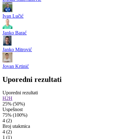
Ivan Lučić
Janko Barać
Janko Mitrović
Jovan Krtinić
Uporedni rezultati
Uporedni rezultati
H2H
25%
(50%)
Uspešnost
75%
(100%)
4
(2)
Broj utakmica
4
(2)
1
(1)