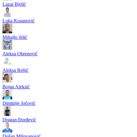
Lazar Bjelić
Luka Kosanović
Mihajlo Jelić
Aleksa Obrenović
Aleksa Reljić
Bojan Aleksić
Dimitrije Jočović
Dragan Đorđević
Dušan Milovanović