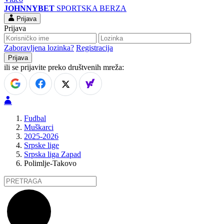
JOHNNYBET
SPORTSKA BERZA
Prijava
Prijava
Zaboravljena lozinka?
Registracija
ili se prijavite preko društvenih mreža:
Fudbal
Muškarci
2025-2026
Srpske lige
Srpska liga Zapad
Polimlje-Takovo