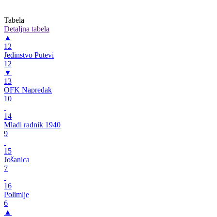
Tabela
Detaljna tabela
▲
12
Jedinstvo Putevi
12
▼
13
OFK Napredak
10
14
Mladi radnik 1940
9
15
Jošanica
7
16
Polimlje
6
▲