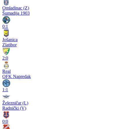
Omladinac (Z)
Šumadija 1903
0:1
Jošanica
Zlatibor
2:0
Real
OFK Napredak
1:1
Železničar (L)
Radnički (V)
0:0