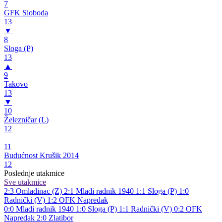
7
GFK Sloboda
13
▼
8
Sloga (P)
13
▲
9
Takovo
13
▼
10
Železničar (L)
12
11
Budućnost Krušik 2014
12
Poslednje utakmice
Sve utakmice
2:3
Omladinac (Z)
2:1
Mladi radnik 1940
1:1
Sloga (P)
1:0
Radnički (V)
1:2
OFK Napredak
0:0
Mladi radnik 1940
1:0
Sloga (P)
1:1
Radnički (V)
0:2
OFK
Napredak
2:0
Zlatibor