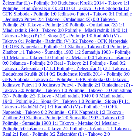
Železničar (L) - Polimlje 3:0
Budućnost Krušik 2014 - Takovo 1:1
Polimlje - Budućnost Krušik 2014 0:3
Takovo - GFK Sloboda 1:3
GFK Sloboda - Polimlje 1:0
Jedinstvo Putevi - Takovo 0:1
Polimlje
- Jedinstvo Putevi 2:4
Takovo - Omladinac (Z) 0:0
Takovo -
Polimlje 2:0
Takovo - Polimlje 2:0
Polimlje - Omladinac (Z) 1:1
Mladi radnik 1940 - Takovo 0:0
Polimlje - Mladi radnik 1940 1:1
Takovo - Sloga (P) 2:1
Sloga (P) - Polimlje 1:0
Radnički (V) -
Takovo 0:1
Polimlje - Radnički (V) 3:2
Takovo - OFK Napredak
1:0
OFK Napredak - Polimlje 1:1
Zlatibor - Takovo 0:0
Polimlje -
Zlatibor 1:1
Takovo - Šumadija 1903 1:2
Šumadija 1903 - Polimlje
0:1
Metalac - Takovo 1:0
Polimlje - Metalac 0:0
Takovo - Jošanica
0:0
Jošanica - Polimlje 2:0
Real - Takovo 2:1
Polimlje - Real 0:2
Takovo - Železničar (L) 1:1
Polimlje - Železničar (L) 2:1
Takovo -
Budućnost Krušik 2014 0:2
Budućnost Krušik 2014 - Polimlje 3:0
GFK Sloboda - Takovo 4:1
Polimlje - GFK Sloboda 0:0
Takovo -
Jedinstvo Putevi 1:0
Jedinstvo Putevi - Polimlje 2:1
Omladinac (Z) -
Takovo 3:0
Polimlje - Takovo 1:0
Polimlje - Takovo 1:0
Omladinac
(Z) - Polimlje 2:3
Takovo - Mladi radnik 1940 0:0
Mladi radnik
1940 - Polimlje 2:1
Sloga (P) - Takovo 1:0
Polimlje - Sloga (P) 1:1
Takovo - Radnički (V) 1:1
Radnički (V) - Polimlje 1:0
OFK
Napredak - Takovo 0:2
Polimlje - OFK Napredak 1:2
Takovo -
Zlatibor 2:0
Zlatibor - Polimlje 2:0
Šumadija 1903 - Takovo 0:0
Polimlje - Šumadija 1903 1:1
Takovo - Metalac 0:1
Metalac -
Polimlje 5:0
Jošanica - Takovo 2:2
Polimlje - Jošanica 1:1
Takovo -
Real 2:1
Real - Polimlje 3:2
Železničar (L) - Takovo 2:0