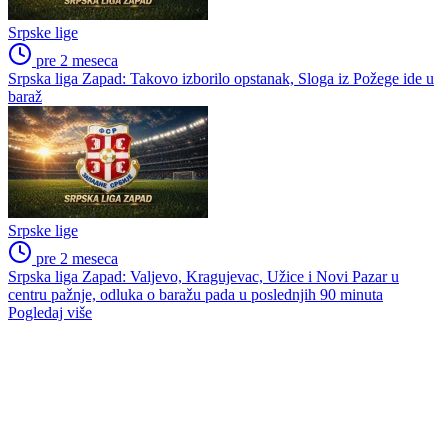
Srpske lige
pre 2 meseca
Srpska liga Zapad: Takovo izborilo opstanak, Sloga iz Požege ide u
baraž
Srpske lige
pre 2 meseca
Srpska liga Zapad: Valjevo, Kragujevac, Užice i Novi Pazar u
centru pažnje, odluka o baražu pada u poslednjih 90 minuta
Pogledaj više