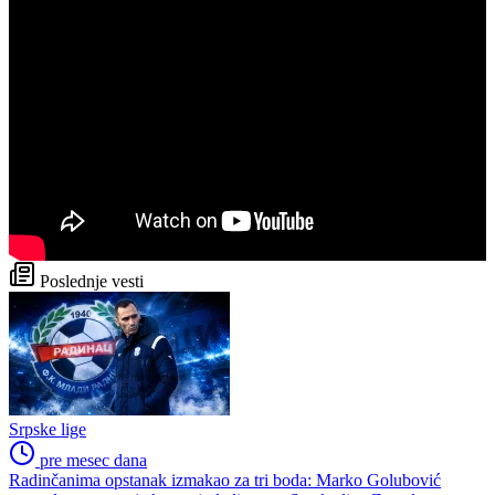
Poslednje vesti
Srpske lige
pre mesec dana
Radinčanima opstanak izmakao za tri boda: Marko Golubović