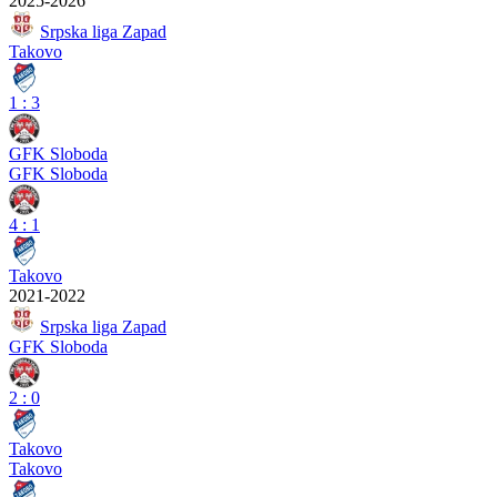
2025-2026
Srpska liga Zapad
Takovo
1
:
3
GFK Sloboda
GFK Sloboda
4
:
1
Takovo
2021-2022
Srpska liga Zapad
GFK Sloboda
2
:
0
Takovo
Takovo