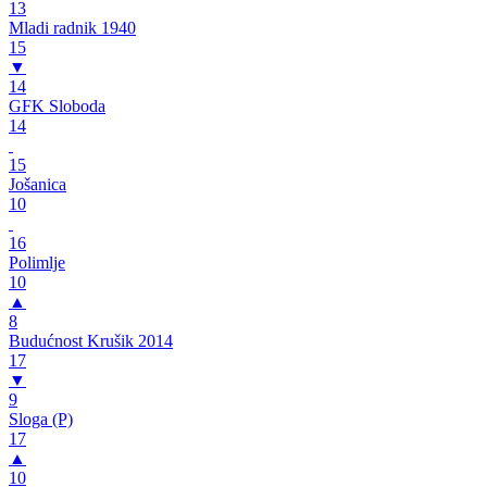
13
Mladi radnik 1940
15
▼
14
GFK Sloboda
14
15
Jošanica
10
16
Polimlje
10
▲
8
Budućnost Krušik 2014
17
▼
9
Sloga (P)
17
▲
10