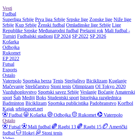
Vesti
Fudbal
Superliga Srbije
Prva liga Srbije
Srpske lige
Zonske lige
Niže lige
Srbije
Kup Srbije
Ženski fudbal
Omladinske lige Srbije
Lige
Republike Srpske
Međunarodni fudbal
Prelazni rok
Mali fudbal -
Turniri
Fudbalski stadioni
EP 2024
SP 2022
SP 2026
Košarka
Odbojka
Rukomet
EP 2022
Futsal
Esports
Ostalo
Vaterpolo
Sportska berza
Tenis
Streljaštvo
Biciklizam
Kuglanje
Mačevanje
Streličarstvo
Stoni tenis
Olimpizam
OI Tokyo 2020
Vazduhoplovstvo
Sportski savez Srbije
Veslanje
Boćanje
Amaterski
sport
Šah
Mediji
Boks
Studentski sport
Istorijska razglednica
Badminton
Biciklizam
Sportska publicistika
Padobranstvo
Korfbol
Kajak
srbijasport.net
Fudbal
Košarka
Odbojka
Rukomet
Vaterpolo
Ostalo
Futsal
Mali fudbal
Ragbi 13
Ragbi 15
Američki
fudbal
Hokej
Stoni tenis
Video