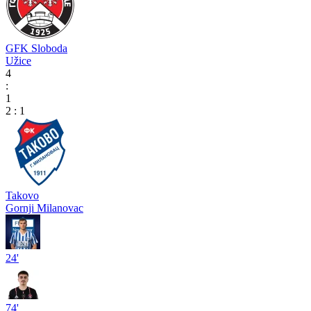
GFK Sloboda
Užice
4
:
1
2
:
1
Takovo
Gornji Milanovac
24'
74'