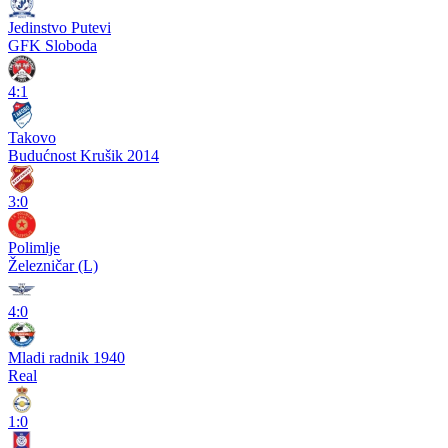
Jedinstvo Putevi
GFK Sloboda
4:1
Takovo
Budućnost Krušik 2014
3:0
Polimlje
Železničar (L)
4:0
Mladi radnik 1940
Real
1:0