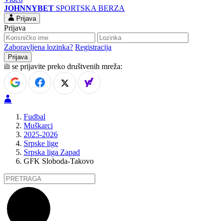
JOHNNYBET
SPORTSKA BERZA
Prijava
Prijava
Zaboravljena lozinka?
Registracija
ili se prijavite preko društvenih mreža:
Fudbal
Muškarci
2025-2026
Srpske lige
Srpska liga Zapad
GFK Sloboda-Takovo