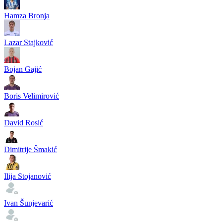
Hamza Bronja
Lazar Stajković
Bojan Gajić
Boris Velimirović
David Rosić
Dimitrije Šmakić
Ilija Stojanović
Ivan Šunjevarić