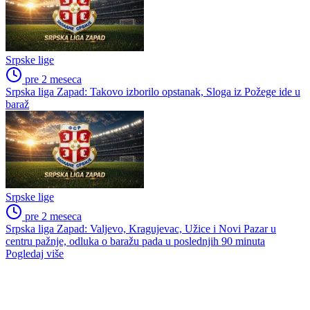
Srpske lige
pre 2 meseca
Srpska liga Zapad: Takovo izborilo opstanak, Sloga iz Požege ide u
baraž
Srpske lige
pre 2 meseca
Srpska liga Zapad: Valjevo, Kragujevac, Užice i Novi Pazar u
centru pažnje, odluka o baražu pada u poslednjih 90 minuta
Pogledaj više