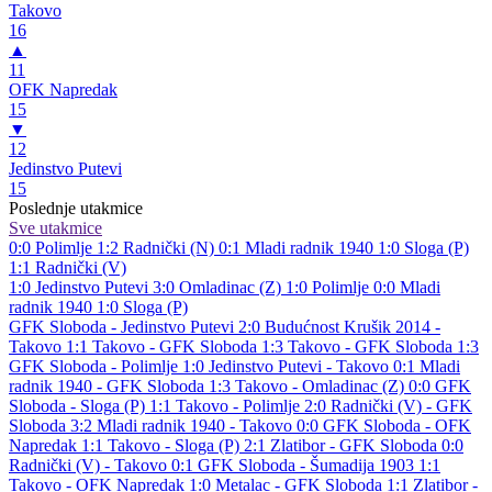
Takovo
16
▲
11
OFK Napredak
15
▼
12
Jedinstvo Putevi
15
Poslednje utakmice
Sve utakmice
0:0
Polimlje
1:2
Radnički (N)
0:1
Mladi radnik 1940
1:0
Sloga (P)
1:1
Radnički (V)
1:0
Jedinstvo Putevi
3:0
Omladinac (Z)
1:0
Polimlje
0:0
Mladi
radnik 1940
1:0
Sloga (P)
GFK Sloboda - Jedinstvo Putevi 2:0
Budućnost Krušik 2014 -
Takovo 1:1
Takovo - GFK Sloboda 1:3
Takovo - GFK Sloboda 1:3
GFK Sloboda - Polimlje 1:0
Jedinstvo Putevi - Takovo 0:1
Mladi
radnik 1940 - GFK Sloboda 1:3
Takovo - Omladinac (Z) 0:0
GFK
Sloboda - Sloga (P) 1:1
Takovo - Polimlje 2:0
Radnički (V) - GFK
Sloboda 3:2
Mladi radnik 1940 - Takovo 0:0
GFK Sloboda - OFK
Napredak 1:1
Takovo - Sloga (P) 2:1
Zlatibor - GFK Sloboda 0:0
Radnički (V) - Takovo 0:1
GFK Sloboda - Šumadija 1903 1:1
Takovo - OFK Napredak 1:0
Metalac - GFK Sloboda 1:1
Zlatibor -