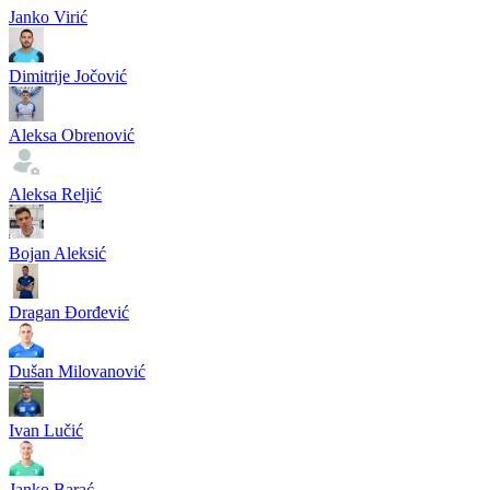
Janko Virić
Dimitrije Jočović
Aleksa Obrenović
Aleksa Reljić
Bojan Aleksić
Dragan Đorđević
Dušan Milovanović
Ivan Lučić
Janko Barać