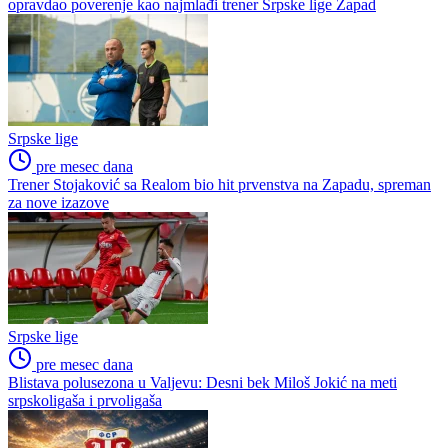
opravdao poverenje kao najmlađi trener Srpske lige Zapad
Srpske lige
pre mesec dana
Trener Stojaković sa Realom bio hit prvenstva na Zapadu, spreman
za nove izazove
Srpske lige
pre mesec dana
Blistava polusezona u Valjevu: Desni bek Miloš Jokić na meti
srpskoligaša i prvoligaša