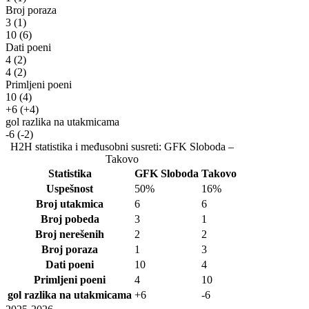
Broj poraza
3
(1)
10
(6)
Dati poeni
4
(2)
4
(2)
Primljeni poeni
10
(4)
+6
(+4)
gol razlika na utakmicama
-6
(-2)
H2H statistika i međusobni susreti: GFK Sloboda –
Takovo
Statistika
GFK Sloboda
Takovo
Uspešnost
50%
16%
Broj utakmica
6
6
Broj pobeda
3
1
Broj nerešenih
2
2
Broj poraza
1
3
Dati poeni
10
4
Primljeni poeni
4
10
gol razlika na utakmicama
+6
-6