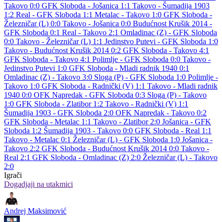
Takovo 0:0
GFK Sloboda - Jošanica 1:1
Takovo - Šumadija 1903
1:2
Real - GFK Sloboda 1:1
Metalac - Takovo 1:0
GFK Sloboda -
Železničar (L) 0:0
Takovo - Jošanica 0:0
Budućnost Krušik 2014 -
GFK Sloboda 0:1
Real - Takovo 2:1
Omladinac (Z) - GFK Sloboda
0:0
Takovo - Železničar (L) 1:1
Jedinstvo Putevi - GFK Sloboda 1:0
Takovo - Budućnost Krušik 2014 0:2
GFK Sloboda - Takovo 4:1
GFK Sloboda - Takovo 4:1
Polimlje - GFK Sloboda 0:0
Takovo -
Jedinstvo Putevi 1:0
GFK Sloboda - Mladi radnik 1940 0:1
Omladinac (Z) - Takovo 3:0
Sloga (P) - GFK Sloboda 1:0
Polimlje -
Takovo 1:0
GFK Sloboda - Radnički (V) 1:1
Takovo - Mladi radnik
1940 0:0
OFK Napredak - GFK Sloboda 0:3
Sloga (P) - Takovo
1:0
GFK Sloboda - Zlatibor 1:2
Takovo - Radnički (V) 1:1
Šumadija 1903 - GFK Sloboda 2:0
OFK Napredak - Takovo 0:2
GFK Sloboda - Metalac 1:1
Takovo - Zlatibor 2:0
Jošanica - GFK
Sloboda 1:2
Šumadija 1903 - Takovo 0:0
GFK Sloboda - Real 1:1
Takovo - Metalac 0:1
Železničar (L) - GFK Sloboda 1:0
Jošanica -
Takovo 2:2
GFK Sloboda - Budućnost Krušik 2014 0:0
Takovo -
Real 2:1
GFK Sloboda - Omladinac (Z) 2:0
Železničar (L) - Takovo
2:0
Igrači
Dogadjaji na utakmici
Andrej Maksimović