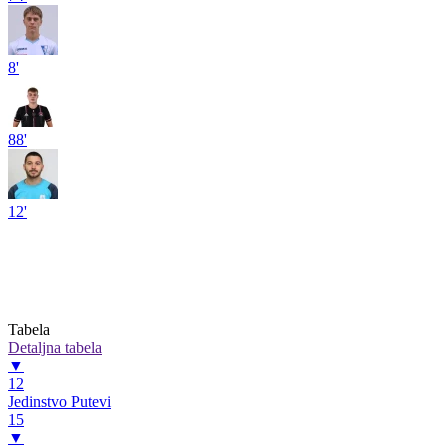
8'
88'
12'
Tabela
Detaljna tabela
▼
12
Jedinstvo Putevi
15
▼