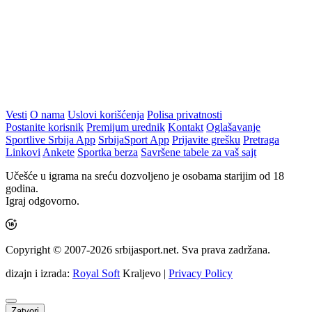
Vesti
O nama
Uslovi korišćenja
Polisa privatnosti
Postanite korisnik
Premijum urednik
Kontakt
Oglašavanje
Sportlive Srbija App
SrbijaSport App
Prijavite grešku
Pretraga
Linkovi
Ankete
Sportka berza
Savršene tabele za vaš sajt
Učešće u igrama na sreću dozvoljeno je osobama starijim od 18
godina.
Igraj odgovorno.
Copyright © 2007-2026 srbijasport.net. Sva prava zadržana.
dizajn i izrada:
Royal Soft
Kraljevo |
Privacy Policy
Zatvori