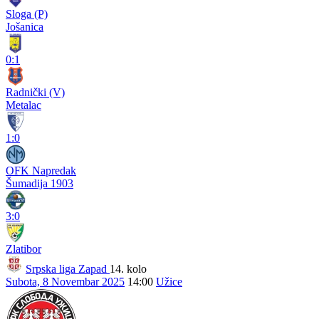
Sloga (P)
Jošanica
0:1
Radnički (V)
Metalac
1:0
OFK Napredak
Šumadija 1903
3:0
Zlatibor
Srpska liga Zapad
14. kolo
Subota, 8 Novembar 2025
14:00
Užice