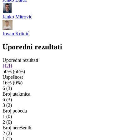
Janko Mitrović
Jovan Krtinić
Uporedni rezultati
Uporedni rezultati
H2H
50%
(66%)
Uspešnost
16%
(0%)
6
(3)
Broj utakmica
6
(3)
3
(2)
Broj pobeda
1
(0)
2
(0)
Broj nerešenih
2
(2)
1
(1)