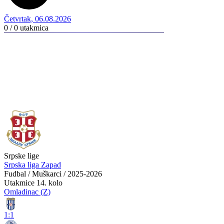
Četvrtak, 06.08.2026
0 / 0
utakmica
Srpske lige
Srpska liga Zapad
Fudbal / Muškarci / 2025-2026
Utakmice
14. kolo
Omladinac (Z)
1:1