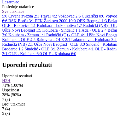
Lazarevac
Poslednje utakmice
Sve utakmice
5:0
Crvena zvezda
2:1
Trayal
4:2
Voždovac
2:6
Čukarički
0:6
Vojvod
6:6
BSK Borča
3:1
PFK Žarkovo 2000
10:0
OFK Beograd
1:3
Bežan
OLE - Rakovica 4:1
Kolubara - Lokomotiva 1:7
Radnički (NB) - O
Ušće Novi Beograd 1:5
Kolubara - Sinđelić 1:1
Ada - OLE 2:4
Bežan
3:0
Kolubara - Zemun 1:1
Radnički (O) - OLE 4:1
Ušće Novi Beogra
Kolubara - OLE 4:5
Rakovica - OLE 2:1
Lokomotiva - Kolubara 3:
Radnički (NB) 2:1
Ušće Novi Beograd - OLE 3:0
Sinđelić - Kolubar
Brodarac 1:2
Sinđelić - OLE 3:1
Zemun - Kolubara 4:1
OLE - Radni
2:1
OLE - Kolubara 6:0
OLE - Kolubara 6:0
Uporedni rezultati
Uporedni rezultati
H2H
71%
(100%)
Uspešnost
28%
(50%)
7
(3)
Broj utakmica
7
(4)
5
(3)