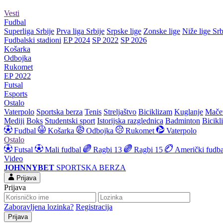
Vesti
Fudbal
Superliga Srbije
Prva liga Srbije
Srpske lige
Zonske lige
Niže lige Srb
Fudbalski stadioni
EP 2024
SP 2022
SP 2026
Košarka
Odbojka
Rukomet
EP 2022
Futsal
Esports
Ostalo
Vaterpolo
Sportska berza
Tenis
Streljaštvo
Biciklizam
Kuglanje
Mače
Mediji
Boks
Studentski sport
Istorijska razglednica
Badminton
Bicikl
Fudbal
Košarka
Odbojka
Rukomet
Vaterpolo
Ostalo
Futsal
Mali fudbal
Ragbi 13
Ragbi 15
Američki fudba
Video
JOHNNYBET
SPORTSKA BERZA
Prijava
Prijava
Zaboravljena lozinka?
Registracija