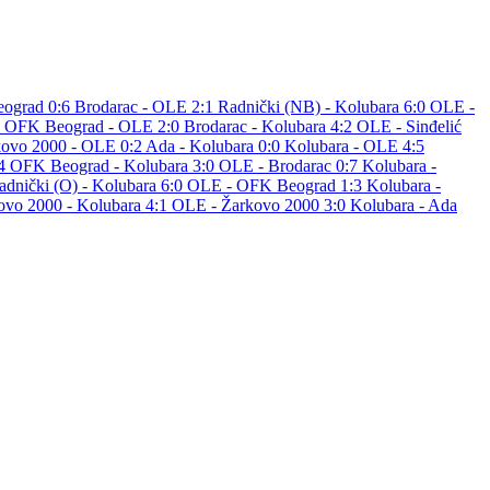
eograd 0:6
Brodarac - OLE 2:1
Radnički (NB) - Kolubara 6:0
OLE -
1
OFK Beograd - OLE 2:0
Brodarac - Kolubara 4:2
OLE - Sinđelić
kovo 2000 - OLE 0:2
Ada - Kolubara 0:0
Kolubara - OLE 4:5
:4
OFK Beograd - Kolubara 3:0
OLE - Brodarac 0:7
Kolubara -
adnički (O) - Kolubara 6:0
OLE - OFK Beograd 1:3
Kolubara -
ovo 2000 - Kolubara 4:1
OLE - Žarkovo 2000 3:0
Kolubara - Ada