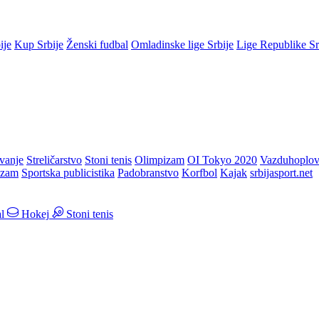
ije
Kup Srbije
Ženski fudbal
Omladinske lige Srbije
Lige Republike S
vanje
Streličarstvo
Stoni tenis
Olimpizam
OI Tokyo 2020
Vazduhoplov
izam
Sportska publicistika
Padobranstvo
Korfbol
Kajak
srbijasport.net
l
Hokej
Stoni tenis