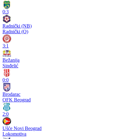
0:3
Radnički (NB)
Radnički (O)
3:1
Bežanija
Sinđelić
0:0
Brodarac
OFK Beograd
2:0
Ušće Novi Beograd
Lokomotiva