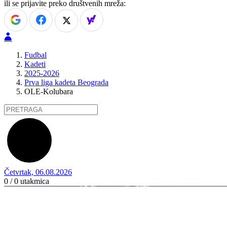
ili se prijavite preko društvenih mreža:
Fudbal
Kadeti
2025-2026
Prva liga kadeta Beograda
OLE-Kolubara
Četvrtak, 06.08.2026
0 / 0
utakmica