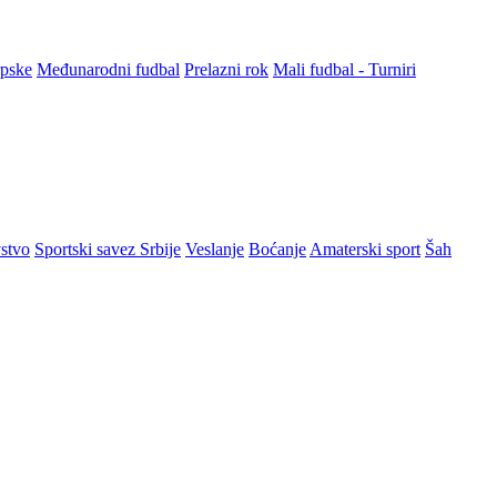
rpske
Međunarodni fudbal
Prelazni rok
Mali fudbal - Turniri
stvo
Sportski savez Srbije
Veslanje
Boćanje
Amaterski sport
Šah