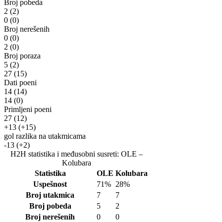
Broj pobeda
2
(2)
0
(0)
Broj nerešenih
0
(0)
2
(0)
Broj poraza
5
(2)
27
(15)
Dati poeni
14
(14)
14
(0)
Primljeni poeni
27
(12)
+13
(+15)
gol razlika na utakmicama
-13
(+2)
H2H statistika i međusobni susreti: OLE –
Kolubara
Statistika
OLE
Kolubara
Uspešnost
71%
28%
Broj utakmica
7
7
Broj pobeda
5
2
Broj nerešenih
0
0