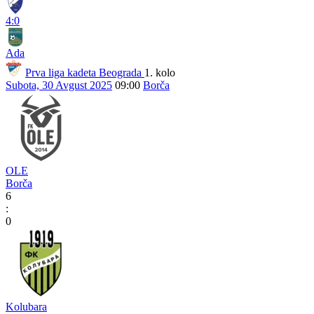
4:0
Ada
Prva liga kadeta Beograda
1. kolo
Subota, 30 Avgust 2025
09:00
Borča
OLE
Borča
6
:
0
Kolubara