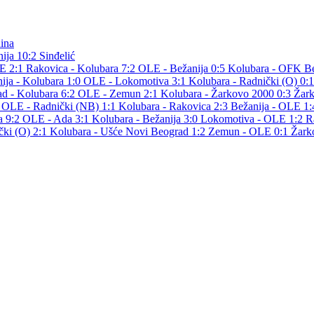
ina
ija
10:2
Sinđelić
LE 2:1
Rakovica - Kolubara 7:2
OLE - Bežanija 0:5
Kolubara - OFK B
ija - Kolubara 1:0
OLE - Lokomotiva 3:1
Kolubara - Radnički (O) 0:
d - Kolubara 6:2
OLE - Zemun 2:1
Kolubara - Žarkovo 2000 0:3
Žar
2
OLE - Radnički (NB) 1:1
Kolubara - Rakovica 2:3
Bežanija - OLE 1
a 9:2
OLE - Ada 3:1
Kolubara - Bežanija 3:0
Lokomotiva - OLE 1:2
R
čki (O) 2:1
Kolubara - Ušće Novi Beograd 1:2
Zemun - OLE 0:1
Žark