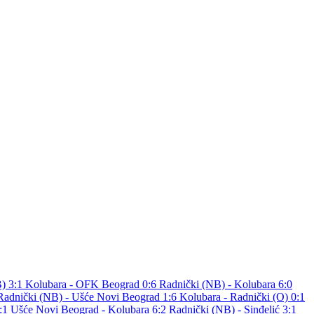
B) 3:1
Kolubara - OFK Beograd 0:6
Radnički (NB) - Kolubara 6:0
Radnički (NB) - Ušće Novi Beograd 1:6
Kolubara - Radnički (O) 0:1
5:1
Ušće Novi Beograd - Kolubara 6:2
Radnički (NB) - Sinđelić 3:1