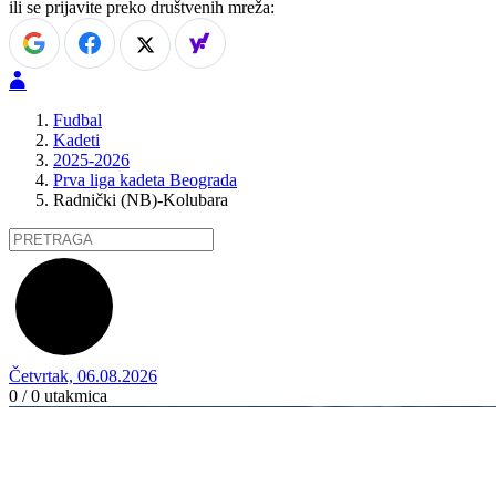
ili se prijavite preko društvenih mreža:
Fudbal
Kadeti
2025-2026
Prva liga kadeta Beograda
Radnički (NB)-Kolubara
Četvrtak, 06.08.2026
0 / 0
utakmica