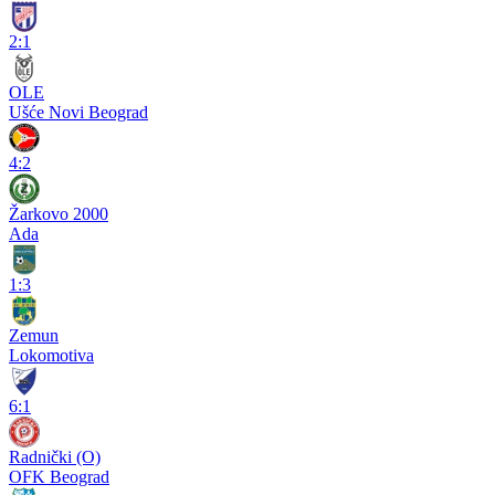
2:1
OLE
Ušće Novi Beograd
4:2
Žarkovo 2000
Ada
1:3
Zemun
Lokomotiva
6:1
Radnički (O)
OFK Beograd