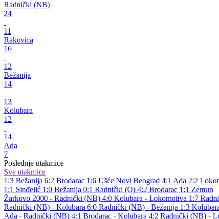
Radnički (NB)
24
11
Rakovica
16
12
Bežanija
14
13
Kolubara
12
14
Ada
7
Poslednje utakmice
Sve utakmice
1:3
Bežanija
6:2
Brodarac
1:6
Ušće Novi Beograd
4:1
Ada
2:2
Lokom
1:1
Sinđelić
1:0
Bežanija
0:1
Radnički (O)
4:2
Brodarac
1:1
Zemun
Žarkovo 2000 - Radnički (NB) 4:0
Kolubara - Lokomotiva 1:7
Radni
Radnički (NB) - Kolubara 6:0
Radnički (NB) - Bežanija 1:3
Kolubara
Ada - Radnički (NB) 4:1
Brodarac - Kolubara 4:2
Radnički (NB) - 