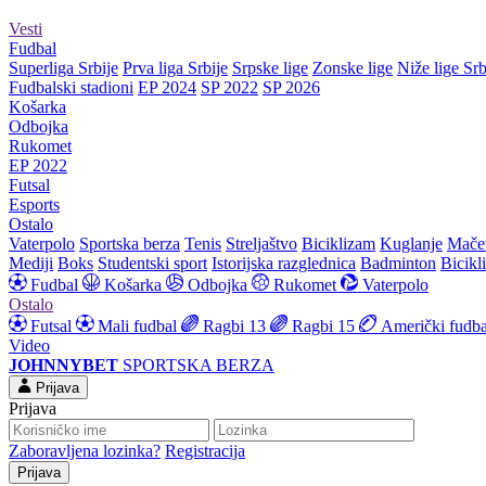
Vesti
Fudbal
Superliga Srbije
Prva liga Srbije
Srpske lige
Zonske lige
Niže lige Srb
Fudbalski stadioni
EP 2024
SP 2022
SP 2026
Košarka
Odbojka
Rukomet
EP 2022
Futsal
Esports
Ostalo
Vaterpolo
Sportska berza
Tenis
Streljaštvo
Biciklizam
Kuglanje
Mače
Mediji
Boks
Studentski sport
Istorijska razglednica
Badminton
Bicikl
Fudbal
Košarka
Odbojka
Rukomet
Vaterpolo
Ostalo
Futsal
Mali fudbal
Ragbi 13
Ragbi 15
Američki fudba
Video
JOHNNYBET
SPORTSKA BERZA
Prijava
Prijava
Zaboravljena lozinka?
Registracija