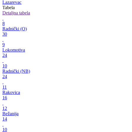
Lazarevac
Tabela
Detaljna tabela
8
Radnički (O)
30
9
Lokomotiva
24
10
Radnički (NB)
24
11
Rakovica
16
12
Bežanija
14
10