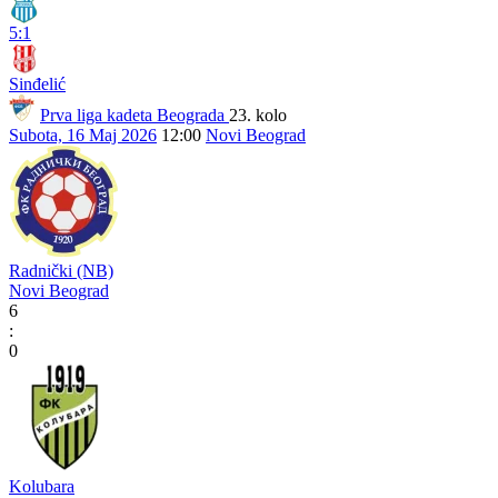
5:1
Sinđelić
Prva liga kadeta Beograda
23. kolo
Subota, 16 Maj 2026
12:00
Novi Beograd
Radnički (NB)
Novi Beograd
6
:
0
Kolubara