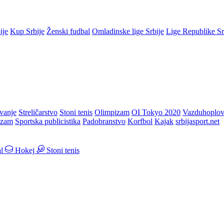
ije
Kup Srbije
Ženski fudbal
Omladinske lige Srbije
Lige Republike S
vanje
Streličarstvo
Stoni tenis
Olimpizam
OI Tokyo 2020
Vazduhoplov
izam
Sportska publicistika
Padobranstvo
Korfbol
Kajak
srbijasport.net
l
Hokej
Stoni tenis