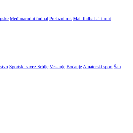
rpske
Međunarodni fudbal
Prelazni rok
Mali fudbal - Turniri
stvo
Sportski savez Srbije
Veslanje
Boćanje
Amaterski sport
Šah