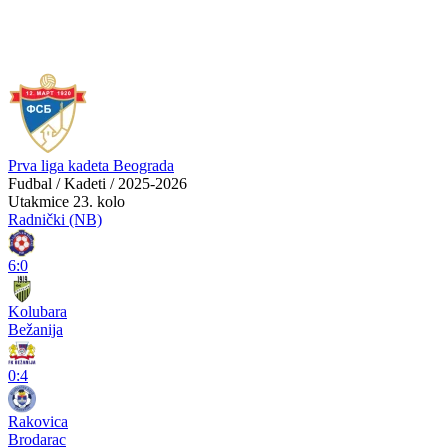
Prva liga kadeta Beograda
Fudbal / Kadeti / 2025-2026
Utakmice
23. kolo
Radnički (NB)
6:0
Kolubara
Bežanija
0:4
Rakovica
Brodarac