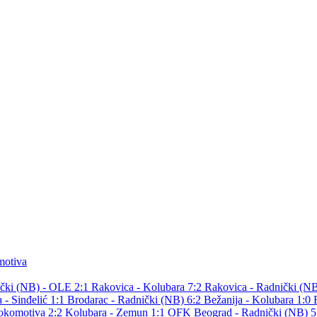
otiva
čki (NB) - OLE 2:1
Rakovica - Kolubara 7:2
Rakovica - Radnički (N
 - Sinđelić 1:1
Brodarac - Radnički (NB) 6:2
Bežanija - Kolubara 1:0
Lokomotiva 2:2
Kolubara - Zemun 1:1
OFK Beograd - Radnički (NB) 