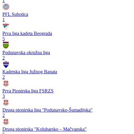
1
PFL Subotica
1
Prva liga kadeta Beograda
5
Podunavska okružna liga
2
Kadetska liga Južnog Banata
2
Prva Pionirska liga FSRZS
3
Druga pionirska liga ''Podunavsko-Šumadijska''
2
Druga pionirska "Kolubarsko – Mačvanska"