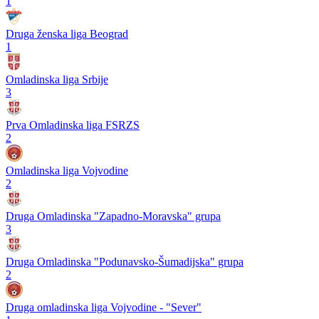
1
Druga ženska liga Beograd
1
Omladinska liga Srbije
3
Prva Omladinska liga FSRZS
2
Omladinska liga Vojvodine
2
Druga Omladinska "Zapadno-Moravska" grupa
3
Druga Omladinska "Podunavsko-Šumadijska" grupa
2
Druga omladinska liga Vojvodine - "Sever"