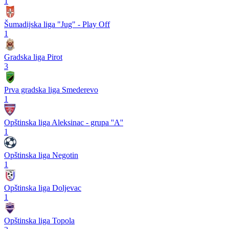
1
Šumadijska liga "Jug" - Play Off
1
Gradska liga Pirot
3
Prva gradska liga Smederevo
1
Opštinska liga Aleksinac - grupa ''A''
1
Opštinska liga Negotin
1
Opštinska liga Doljevac
1
Opštinska liga Topola