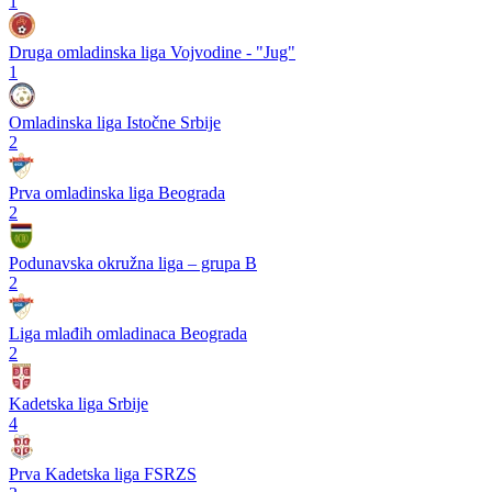
1
Druga omladinska liga Vojvodine - "Jug"
1
Omladinska liga Istočne Srbije
2
Prva omladinska liga Beograda
2
Podunavska okružna liga – grupa B
2
Liga mlađih omladinaca Beograda
2
Kadetska liga Srbije
4
Prva Kadetska liga FSRZS