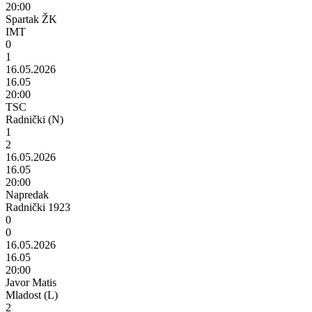
20:00
Spartak ŽK
IMT
0
1
16.05.2026
16.05
20:00
TSC
Radnički (N)
1
2
16.05.2026
16.05
20:00
Napredak
Radnički 1923
0
0
16.05.2026
16.05
20:00
Javor Matis
Mladost (L)
2