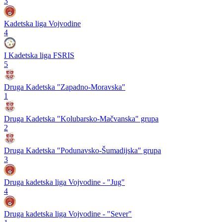
3
Kadetska liga Vojvodine
4
I Kadetska liga FSRIS
5
Druga Kadetska "Zapadno-Moravska"
1
Druga Kadetska "Kolubarsko-Mačvanska" grupa
2
Druga Kadetska "Podunavsko-Šumadijska" grupa
3
Druga kadetska liga Vojvodine - "Jug"
4
Druga kadetska liga Vojvodine - "Sever"