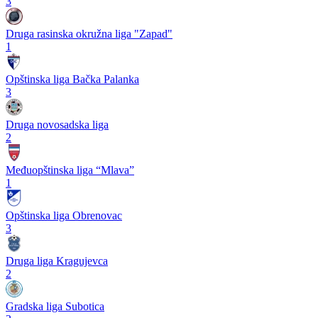
3
Druga rasinska okružna liga "Zapad"
1
Opštinska liga Bačka Palanka
3
Druga novosadska liga
2
Međuopštinska liga “Mlava”
1
Opštinska liga Obrenovac
3
Druga liga Kragujevca
2
Gradska liga Subotica