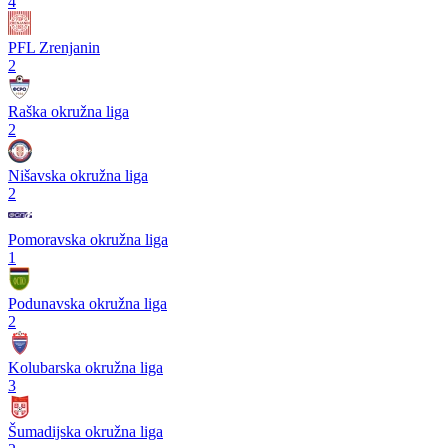
4
PFL Zrenjanin
2
Raška okružna liga
2
Nišavska okružna liga
2
Pomoravska okružna liga
1
Podunavska okružna liga
2
Kolubarska okružna liga
3
Šumadijska okružna liga