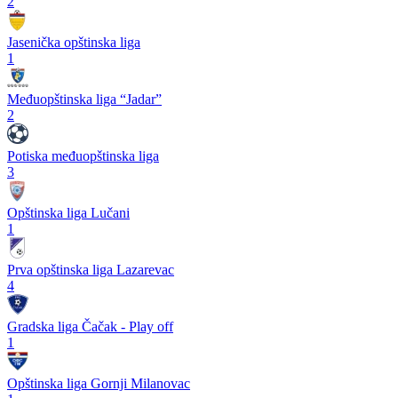
2
Jasenička opštinska liga
1
Međuopštinska liga “Jadar”
2
Potiska međuopštinska liga
3
Opštinska liga Lučani
1
Prva opštinska liga Lazarevac
4
Gradska liga Čačak - Play off
1
Opštinska liga Gornji Milanovac