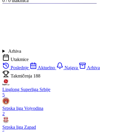
0 / 0
utakmica
Arhiva
Utakmice
Poslednje
Aktuelno
Najava
Arhiva
Takmičenja
188
Linglong Superliga Srbije
5
Srpska liga Vojvodina
2
Srpska liga Zapad