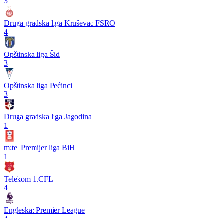
3
Druga gradska liga Kruševac FSRO
4
Opštinska liga Šid
3
Opštinska liga Pećinci
3
Druga gradska liga Jagodina
1
m:tel Premijer liga BiH
1
Telekom 1.CFL
4
Engleska: Premier League