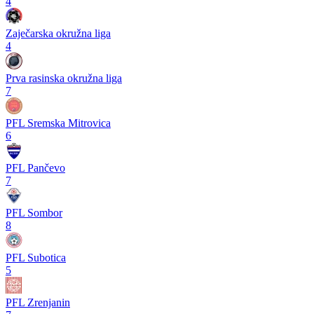
4
Zaječarska okružna liga
4
Prva rasinska okružna liga
7
PFL Sremska Mitrovica
6
PFL Pančevo
7
PFL Sombor
8
PFL Subotica
5
PFL Zrenjanin