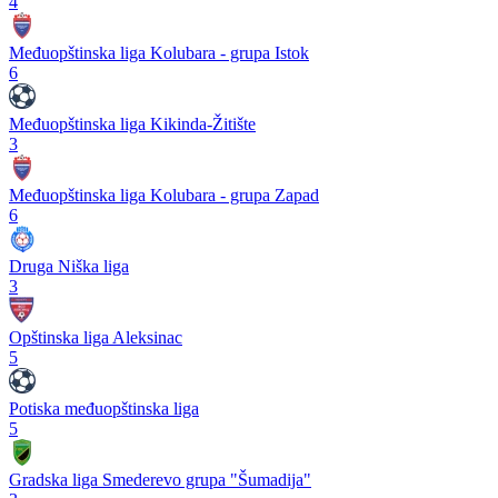
4
Međuopštinska liga Kolubara - grupa Istok
6
Međuopštinska liga Kikinda-Žitište
3
Međuopštinska liga Kolubara - grupa Zapad
6
Druga Niška liga
3
Opštinska liga Aleksinac
5
Potiska međuopštinska liga
5
Gradska liga Smederevo grupa "Šumadija"