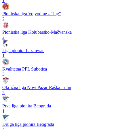
1
Pionirska liga Vojvodine - "Jug"
2
Pionirska liga Kolubarsko-Mačvanska
2
Liga pionira Lazarevac
1
Kvalitetna PFL Subotica
3
Okružna liga Novi Pazar-Raška-Tutin
5
Prva liga pionira Beograda
1
Druga liga pionira Beograda