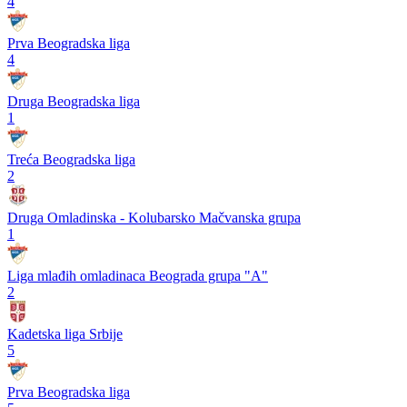
4
Prva Beogradska liga
4
Druga Beogradska liga
1
Treća Beogradska liga
2
Druga Omladinska - Kolubarsko Mačvanska grupa
1
Liga mlađih omladinaca Beograda grupa "A"
2
Kadetska liga Srbije
5
Prva Beogradska liga