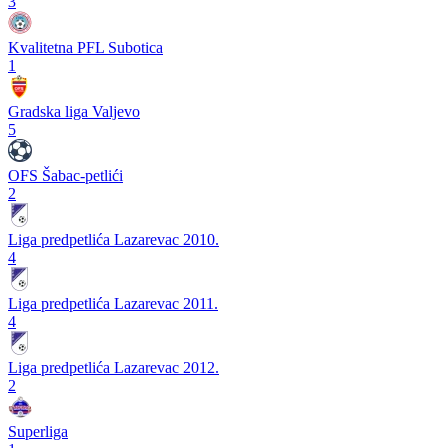
3
Kvalitetna PFL Subotica
1
Gradska liga Valjevo
5
OFS Šabac-petlići
2
Liga predpetlića Lazarevac 2010.
4
Liga predpetlića Lazarevac 2011.
4
Liga predpetlića Lazarevac 2012.
2
Superliga