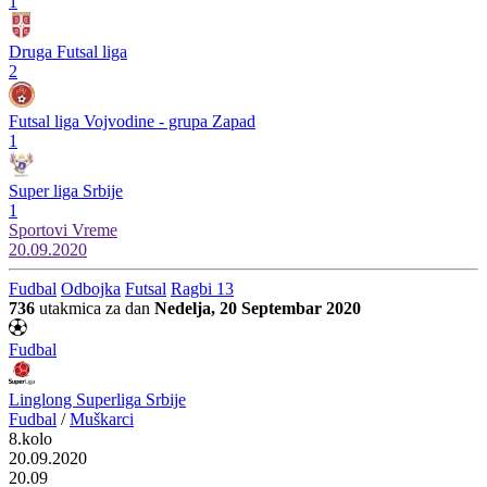
1
Druga Futsal liga
2
Futsal liga Vojvodine - grupa Zapad
1
Super liga Srbije
1
Sportovi
Vreme
20.09.2020
Fudbal
Odbojka
Futsal
Ragbi 13
736
utakmica za dan
Nedelja, 20 Septembar 2020
Fudbal
Linglong Superliga Srbije
Fudbal
/
Muškarci
8.kolo
20.09.2020
20.09