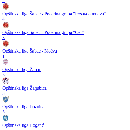
4
Opštinska liga Šabac - Pocerina grupa "Posavotamnava"
4
Opštinska liga Šabac - Pocerina grupa "Cer"
3
Opštinska liga Šabac - Mačva
1
Opštinska liga Žabari
3
Opštinska liga Žagubica
3
Opštinska liga Loznica
3
Opštinska liga Bogatić