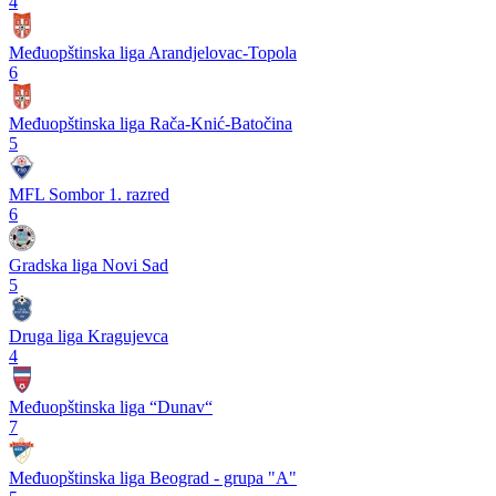
4
Međuopštinska liga Arandjelovac-Topola
6
Međuopštinska liga Rača-Knić-Batočina
5
MFL Sombor 1. razred
6
Gradska liga Novi Sad
5
Druga liga Kragujevca
4
Međuopštinska liga “Dunav“
7
Međuopštinska liga Beograd - grupa "A"