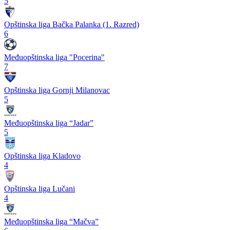
5
Opštinska liga Bačka Palanka (1. Razred)
6
Međuopštinska liga "Pocerina"
7
Opštinska liga Gornji Milanovac
5
Međuopštinska liga “Jadar”
5
Opštinska liga Kladovo
4
Opštinska liga Lučani
4
Međuopštinska liga “Mačva”