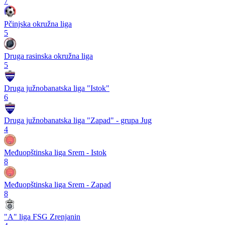
7
Pčinjska okružna liga
5
Druga rasinska okružna liga
5
Druga južnobanatska liga "Istok"
6
Druga južnobanatska liga "Zapad" - grupa Jug
4
Međuopštinska liga Srem - Istok
8
Međuopštinska liga Srem - Zapad
8
"A" liga FSG Zrenjanin