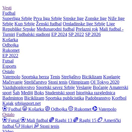
Vesti
Fudbal
Superliga Srbije
Prva liga Srbije
Srpske lige
Zonske lige
Niže lige
Srbije
Kup Srbije
Ženski fudbal
Omladinske lige Srbije
Lige
Republike Srpske
Međunarodni fudbal
Prelazni rok
Mali fudbal -
Turniri
Fudbalski stadioni
EP 2024
SP 2022
SP 2026
Košarka
Odbojka
Rukomet
EP 2022
Futsal
Esports
Ostalo
Vaterpolo
Sportska berza
Tenis
Streljaštvo
Biciklizam
Kuglanje
Mačevanje
Streličarstvo
Stoni tenis
Olimpizam
OI Tokyo 2020
Vazduhoplovstvo
Sportski savez Srbije
Veslanje
Boćanje
Amaterski
sport
Šah
Mediji
Boks
Studentski sport
Istorijska razglednica
Badminton
Biciklizam
Sportska publicistika
Padobranstvo
Korfbol
Kajak
srbijasport.net
Fudbal
Košarka
Odbojka
Rukomet
Vaterpolo
Ostalo
Futsal
Mali fudbal
Ragbi 13
Ragbi 15
Američki
fudbal
Hokej
Stoni tenis
Video