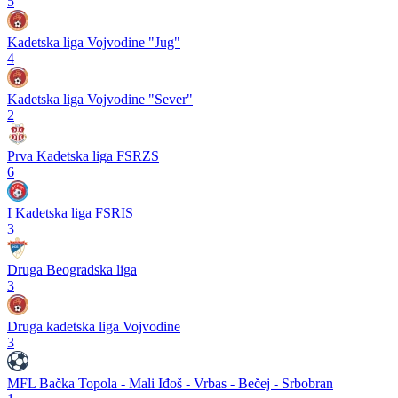
5
Kadetska liga Vojvodine "Jug"
4
Kadetska liga Vojvodine "Sever"
2
Prva Kadetska liga FSRZS
6
I Kadetska liga FSRIS
3
Druga Beogradska liga
3
Druga kadetska liga Vojvodine
3
MFL Bačka Topola - Mali Iđoš - Vrbas - Bečej - Srbobran