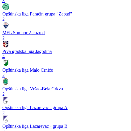
3
Opštinska liga Paraćin grupa "Zapad"
2
MFL Sombor 2. razred
2
Prva gradska liga Jagodina
4
Opštinska liga Malo Crniće
2
Opštinska liga Vršac-Bela Crkva
2
Opštinska liga Lazarevac - grupa A
2
Opštinska liga Lazarevac - grupa B