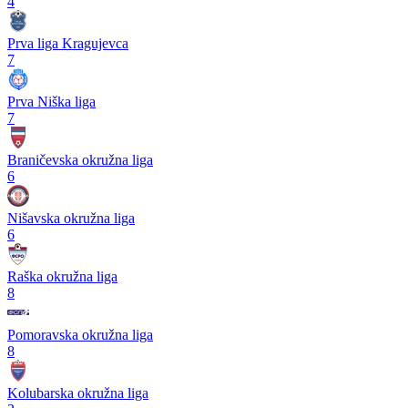
4
Prva liga Kragujevca
7
Prva Niška liga
7
Braničevska okružna liga
6
Nišavska okružna liga
6
Raška okružna liga
8
Pomoravska okružna liga
8
Kolubarska okružna liga