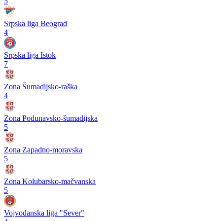
5
Srpska liga Beograd
4
Srpska liga Istok
7
Zona Šumadijsko-raška
4
Zona Podunavsko-šumadijska
5
Zona Zapadno-moravska
5
Zona Kolubarsko-mačvanska
5
Vojvođanska liga "Sever"