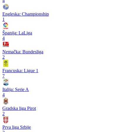
4
Engleska: Championship
1
Španija: LaLiga
4
Nemačka: Bundesliga
2
Francuska: Ligue 1
7
Italija: Serie A
4
Gradska liga Pirot
2
Prva liga Srbije