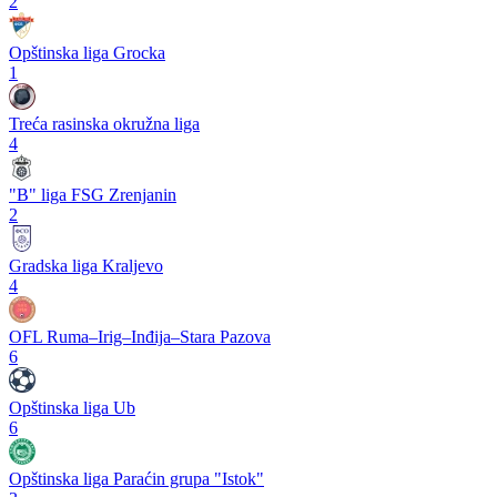
2
Opštinska liga Grocka
1
Treća rasinska okružna liga
4
"B" liga FSG Zrenjanin
2
Gradska liga Kraljevo
4
OFL Ruma–Irig–Inđija–Stara Pazova
6
Opštinska liga Ub
6
Opštinska liga Paraćin grupa "Istok"