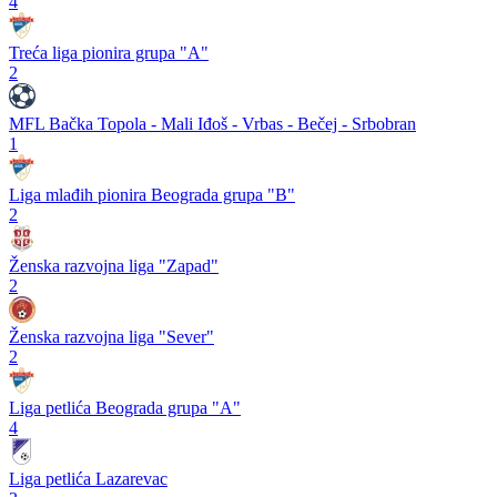
4
Treća liga pionira grupa "A"
2
MFL Bačka Topola - Mali Iđoš - Vrbas - Bečej - Srbobran
1
Liga mlađih pionira Beograda grupa "B"
2
Ženska razvojna liga "Zapad"
2
Ženska razvojna liga "Sever"
2
Liga petlića Beograda grupa "A"
4
Liga petlića Lazarevac