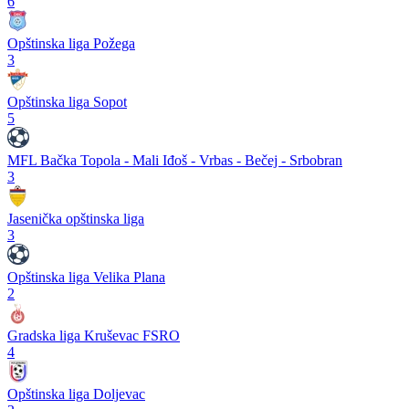
6
Opštinska liga Požega
3
Opštinska liga Sopot
5
MFL Bačka Topola - Mali Iđoš - Vrbas - Bečej - Srbobran
3
Jasenička opštinska liga
3
Opštinska liga Velika Plana
2
Gradska liga Kruševac FSRO
4
Opštinska liga Doljevac