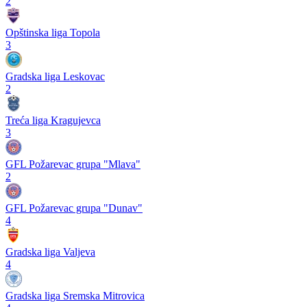
2
Opštinska liga Topola
3
Gradska liga Leskovac
2
Treća liga Kragujevca
3
GFL Požarevac grupa "Mlava"
2
GFL Požarevac grupa "Dunav"
4
Gradska liga Valjeva
4
Gradska liga Sremska Mitrovica