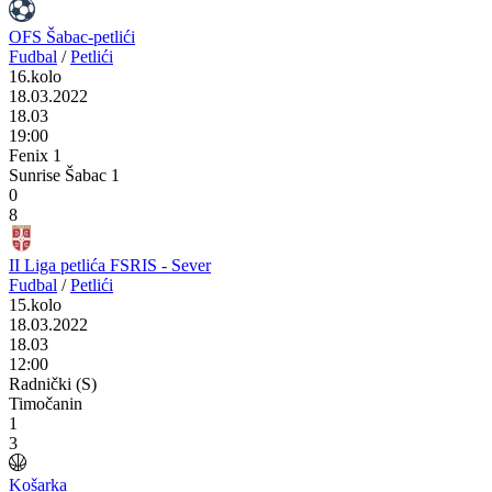
OFS Šabac-petlići
Fudbal
/
Petlići
16.kolo
18.03.2022
18.03
19:00
Fenix 1
Sunrise Šabac 1
0
8
II Liga petlića FSRIS - Sever
Fudbal
/
Petlići
15.kolo
18.03.2022
18.03
12:00
Radnički (S)
Timočanin
1
3
Košarka