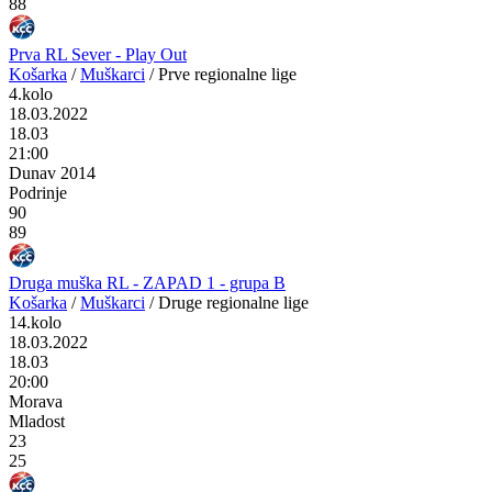
88
Prva RL Sever - Play Out
Košarka
/
Muškarci
/
Prve regionalne lige
4.kolo
18.03.2022
18.03
21:00
Dunav 2014
Podrinje
90
89
Druga muška RL - ZAPAD 1 - grupa B
Košarka
/
Muškarci
/
Druge regionalne lige
14.kolo
18.03.2022
18.03
20:00
Morava
Mladost
23
25