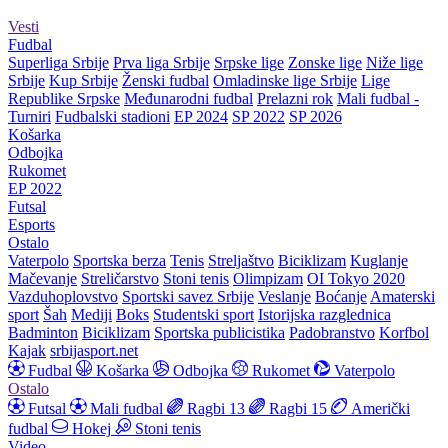
Vesti
Fudbal
Superliga Srbije
Prva liga Srbije
Srpske lige
Zonske lige
Niže lige
Srbije
Kup Srbije
Ženski fudbal
Omladinske lige Srbije
Lige
Republike Srpske
Međunarodni fudbal
Prelazni rok
Mali fudbal -
Turniri
Fudbalski stadioni
EP 2024
SP 2022
SP 2026
Košarka
Odbojka
Rukomet
EP 2022
Futsal
Esports
Ostalo
Vaterpolo
Sportska berza
Tenis
Streljaštvo
Biciklizam
Kuglanje
Mačevanje
Streličarstvo
Stoni tenis
Olimpizam
OI Tokyo 2020
Vazduhoplovstvo
Sportski savez Srbije
Veslanje
Boćanje
Amaterski
sport
Šah
Mediji
Boks
Studentski sport
Istorijska razglednica
Badminton
Biciklizam
Sportska publicistika
Padobranstvo
Korfbol
Kajak
srbijasport.net
Fudbal
Košarka
Odbojka
Rukomet
Vaterpolo
Ostalo
Futsal
Mali fudbal
Ragbi 13
Ragbi 15
Američki
fudbal
Hokej
Stoni tenis
Video