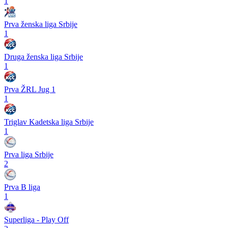
1
Prva ženska liga Srbije
1
Druga ženska liga Srbije
1
Prva ŽRL Jug 1
1
Triglav Kadetska liga Srbije
1
Prva liga Srbije
2
Prva B liga
1
Superliga - Play Off