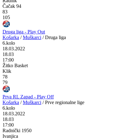
Radnik
Čačak 94
83
105
Druga liga - Play Out
Košarka
/
Muškarci
/
Druga liga
6.kolo
18.03.2022
18.03
17:00
Žitko Basket
Klik
78
79
Prva RL Zapad - Play Off
Košarka
/
Muškarci
/
Prve regionalne lige
6.kolo
18.03.2022
18.03
17:00
Radnički 1950
Ivanjica