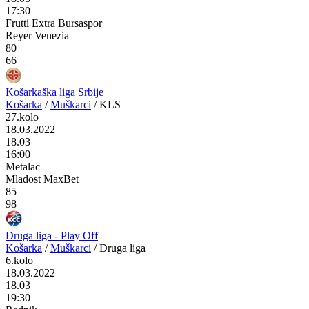
17:30
Frutti Extra Bursaspor
Reyer Venezia
80
66
Košarkaška liga Srbije
Košarka
/
Muškarci
/
KLS
27.kolo
18.03.2022
18.03
16:00
Metalac
Mladost MaxBet
85
98
Druga liga - Play Off
Košarka
/
Muškarci
/
Druga liga
6.kolo
18.03.2022
18.03
19:30