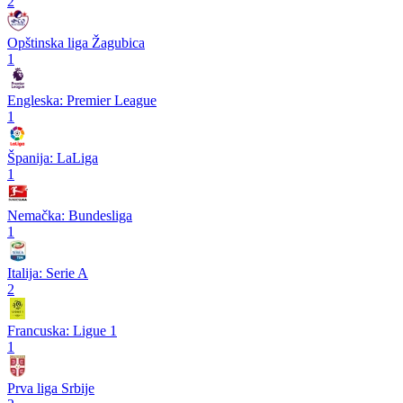
2
Opštinska liga Žagubica
1
Engleska: Premier League
1
Španija: LaLiga
1
Nemačka: Bundesliga
1
Italija: Serie A
2
Francuska: Ligue 1
1
Prva liga Srbije