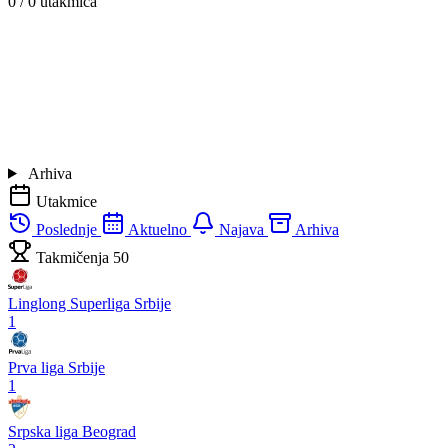
0 / 0
utakmica
Arhiva
Utakmice
Poslednje
Aktuelno
Najava
Arhiva
Takmičenja
50
Linglong Superliga Srbije
1
Prva liga Srbije
1
Srpska liga Beograd