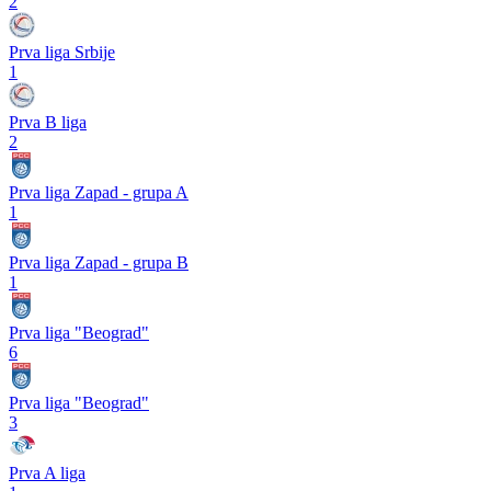
2
Prva liga Srbije
1
Prva B liga
2
Prva liga Zapad - grupa A
1
Prva liga Zapad - grupa B
1
Prva liga "Beograd"
6
Prva liga "Beograd"
3
Prva A liga