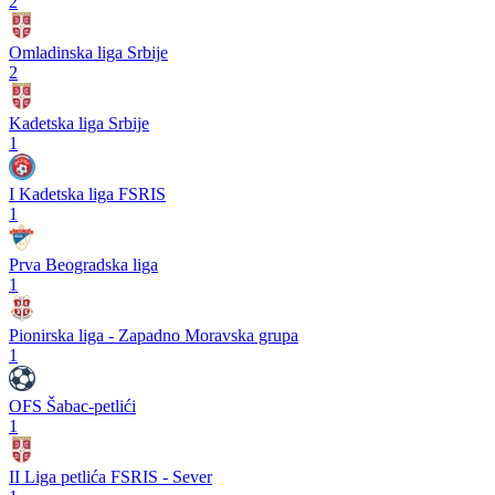
2
Omladinska liga Srbije
2
Kadetska liga Srbije
1
I Kadetska liga FSRIS
1
Prva Beogradska liga
1
Pionirska liga - Zapadno Moravska grupa
1
OFS Šabac-petlići
1
II Liga petlića FSRIS - Sever