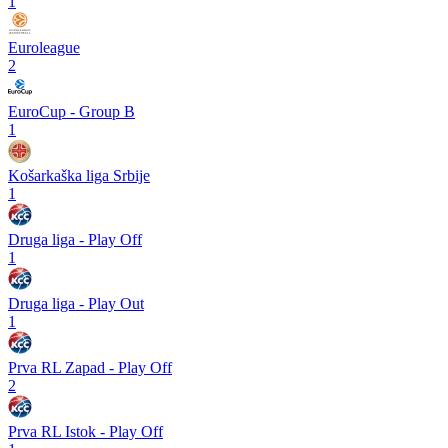
1
Euroleague
2
EuroCup - Group B
1
Košarkaška liga Srbije
1
Druga liga - Play Off
1
Druga liga - Play Out
1
Prva RL Zapad - Play Off
2
Prva RL Istok - Play Off