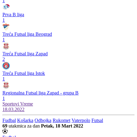
1
Prva B liga
1
Treća Futsal liga Beograd
1
Treća Futsal liga Zapad
2
Treća Futsal liga Istok
1
Regionalna Futsal liga Zapad - grupa B
1
Sportovi
Vreme
18.03.2022
Fudbal
Košarka
Odbojka
Rukomet
Vaterpolo
Futsal
69
utakmica za dan
Petak, 18 Mart 2022