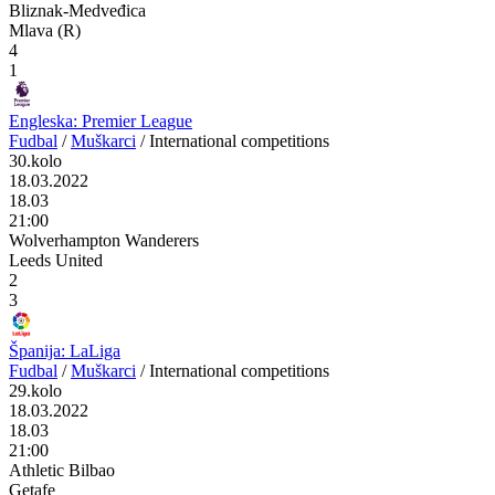
Bliznak-Medveđica
Mlava (R)
4
1
Engleska: Premier League
Fudbal
/
Muškarci
/
International competitions
30.kolo
18.03.2022
18.03
21:00
Wolverhampton Wanderers
Leeds United
2
3
Španija: LaLiga
Fudbal
/
Muškarci
/
International competitions
29.kolo
18.03.2022
18.03
21:00
Athletic Bilbao
Getafe