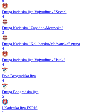
6
Druga kadetska liga Vojvodine - "Sever"
4
Druga Kadetska "Zapadno-Moravska"
3
Druga Kadetska "Kolubarsko-Mačvanska" grupa
4
Druga kadetska liga Vojvodine - "Istok"
4
Prva Beogradska liga
4
Druga Beogradska liga
5
I Kadetska liga FSRIS