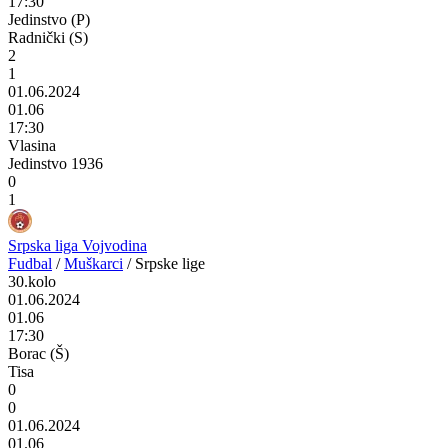
17:30
Jedinstvo (P)
Radnički (S)
2
1
01.06.2024
01.06
17:30
Vlasina
Jedinstvo 1936
0
1
Srpska liga Vojvodina
Fudbal
/
Muškarci
/
Srpske lige
30.kolo
01.06.2024
01.06
17:30
Borac (Š)
Tisa
0
0
01.06.2024
01.06