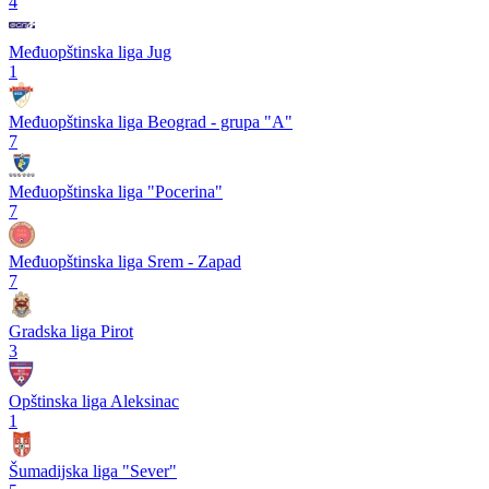
4
Međuopštinska liga Jug
1
Međuopštinska liga Beograd - grupa "A"
7
Međuopštinska liga "Pocerina"
7
Međuopštinska liga Srem - Zapad
7
Gradska liga Pirot
3
Opštinska liga Aleksinac
1
Šumadijska liga "Sever"