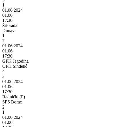
1
01.06.2024
01.06
17:30
Žitorađa
Dunav
1
7
01.06.2024
01.06
17:30
GFK Jagodina
OFK Sinđelić
4
2
01.06.2024
01.06
17:30
Radnički (P)
SFS Borac
2
1
01.06.2024
01.06