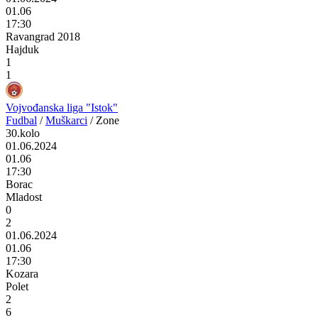
01.06
17:30
Ravangrad 2018
Hajduk
1
1
Vojvođanska liga "Istok"
Fudbal
/
Muškarci
/
Zone
30.kolo
01.06.2024
01.06
17:30
Borac
Mladost
0
2
01.06.2024
01.06
17:30
Kozara
Polet
2
6