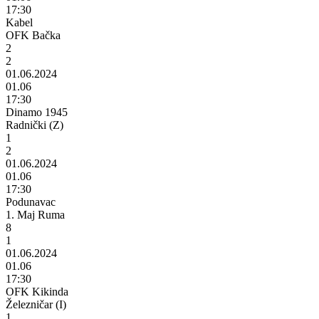
17:30
Kabel
OFK Bačka
2
2
01.06.2024
01.06
17:30
Dinamo 1945
Radnički (Z)
1
2
01.06.2024
01.06
17:30
Podunavac
1. Maj Ruma
8
1
01.06.2024
01.06
17:30
OFK Kikinda
Železničar (I)
1