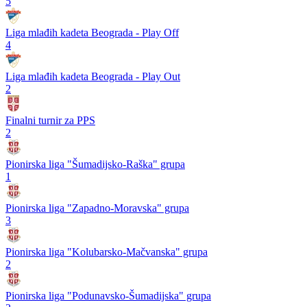
5
Liga mlađih kadeta Beograda - Play Off
4
Liga mlađih kadeta Beograda - Play Out
2
Finalni turnir za PPS
2
Pionirska liga "Šumadijsko-Raška" grupa
1
Pionirska liga "Zapadno-Moravska" grupa
3
Pionirska liga "Kolubarsko-Mačvanska" grupa
2
Pionirska liga "Podunavsko-Šumadijska" grupa