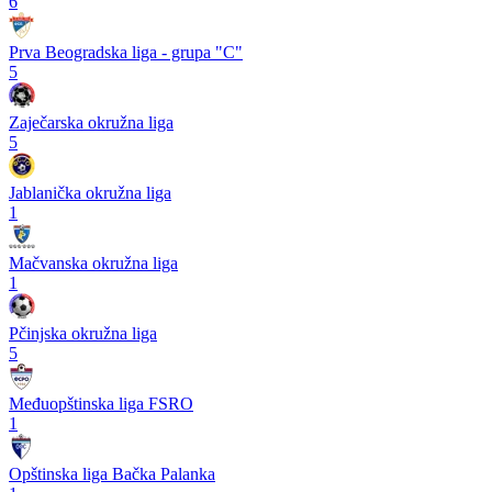
6
Prva Beogradska liga - grupa "C"
5
Zaječarska okružna liga
5
Jablanička okružna liga
1
Mačvanska okružna liga
1
Pčinjska okružna liga
5
Međuopštinska liga FSRO
1
Opštinska liga Bačka Palanka