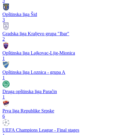
5
Opštinska liga Šid
3
Gradska liga Kraljevo grupa "Ibar"
2
Opštinska liga Lajkovac-Ljig-Mionica
1
Opštinska liga Loznica - grupa A
1
Druga opštinska liga Paraćin
1
Prva liga Republike Srpske
6
UEFA Champions League - Final stages