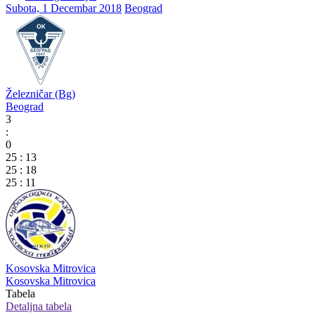
Subota, 1 Decembar 2018
Beograd
Železničar (Bg)
Beograd
3
:
0
25
:
13
25
:
18
25
:
11
Kosovska Mitrovica
Kosovska Mitrovica
Tabela
Detaljna tabela