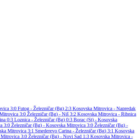
ovica 3:0
Futog - Železničar (Bg) 2:3
Kosovska Mitrovica - Napredak
Mitrovica 3:0
Železničar (Bg) - Niš 3:2
Kosovska Mitrovica - Ribnica
ina 0:3
Loznica - Železničar (Bg) 0:3
Borac (St) - Kosovska
ca 3:0
Železničar (Bg) - Kosovska Mitrovica 3:0
Železničar (Bg) -
ska Mitrovica 3:1
Smederevo Carina - Železničar (Bg) 3:1
Kosovska
 Mitrovica 3:0
Železničar (Bg) - Novi Sad 1:3
Kosovska Mitrovica -