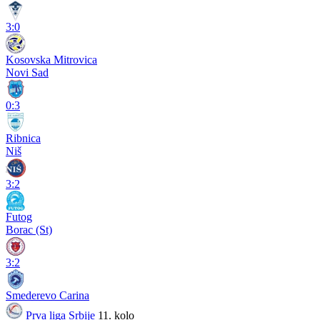
3:0
Kosovska Mitrovica
Novi Sad
0:3
Ribnica
Niš
3:2
Futog
Borac (St)
3:2
Smederevo Carina
Prva liga Srbije
11. kolo