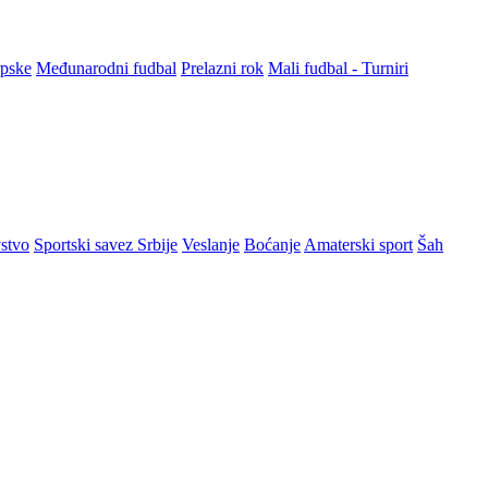
rpske
Međunarodni fudbal
Prelazni rok
Mali fudbal - Turniri
stvo
Sportski savez Srbije
Veslanje
Boćanje
Amaterski sport
Šah