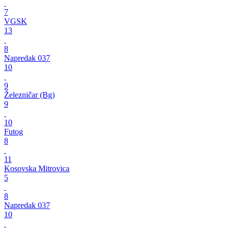
7
VGSK
13
8
Napredak 037
10
9
Železničar (Bg)
9
10
Futog
8
11
Kosovska Mitrovica
5
8
Napredak 037
10