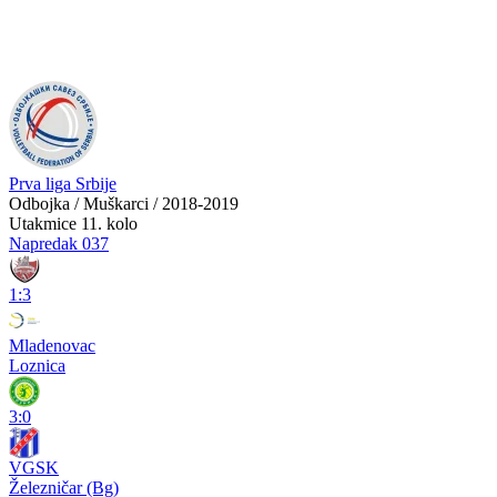
Prva liga Srbije
Odbojka / Muškarci / 2018-2019
Utakmice
11. kolo
Napredak 037
1:3
Mladenovac
Loznica
3:0
VGSK
Železničar (Bg)