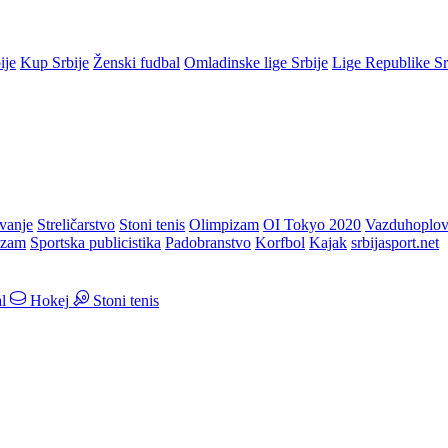
ije
Kup Srbije
Ženski fudbal
Omladinske lige Srbije
Lige Republike S
vanje
Streličarstvo
Stoni tenis
Olimpizam
OI Tokyo 2020
Vazduhoplov
izam
Sportska publicistika
Padobranstvo
Korfbol
Kajak
srbijasport.net
l
Hokej
Stoni tenis