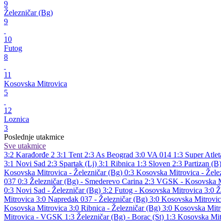
9
Železničar (Bg)
9
10
Futog
8
11
Kosovska Mitrovica
5
12
Loznica
3
Poslednje utakmice
Sve utakmice
3:2
Karađorđe 2
3:1
Tent
2:3
As Beograd
3:0
VA 014
1:3
Super Atlet
3:1
Novi Sad
2:3
Spartak (Lj)
3:1
Ribnica
1:3
Sloven
2:3
Partizan (B
Kosovska Mitrovica - Železničar (Bg) 0:3
Kosovska Mitrovica - Žele
037 0:3
Železničar (Bg) - Smederevo Carina 2:3
VGSK - Kosovska M
0:3
Novi Sad - Železničar (Bg) 3:2
Futog - Kosovska Mitrovica 3:0
Ž
Mitrovica 3:0
Napredak 037 - Železničar (Bg) 3:0
Kosovska Mitrovic
Kosovska Mitrovica 3:0
Ribnica - Železničar (Bg) 3:0
Kosovska Mitr
Mitrovica - VGSK 1:3
Železničar (Bg) - Borac (St) 1:3
Kosovska Mit