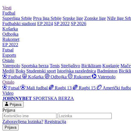
Vesti
Fudbal
Superliga Srbije
Prva liga Srbije
Srpske lige
Zonske lige
Niže lige Srb
Fudbalski stadioni
EP 2024
SP 2022
SP 2026
Košarka
Odbojka
Rukomet
EP 2022
Futsal
Esports
Ostalo
Vaterpolo
Sportska berza
Tenis
Streljaštvo
Biciklizam
Kuglanje
Mače
Mediji
Boks
Studentski sport
Istorijska razglednica
Badminton
Bicikl
Fudbal
Košarka
Odbojka
Rukomet
Vaterpolo
Ostalo
Futsal
Mali fudbal
Ragbi 13
Ragbi 15
Američki fudba
Video
JOHNNYBET
SPORTSKA BERZA
Prijava
Prijava
Zaboravljena lozinka?
Registracija