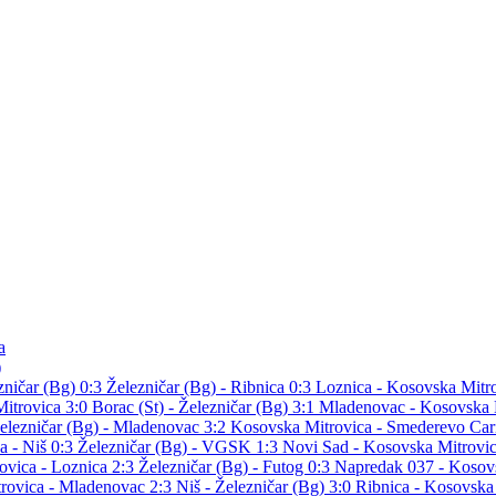
a
)
zničar (Bg) 0:3
Železničar (Bg) - Ribnica 0:3
Loznica - Kosovska Mitr
itrovica 3:0
Borac (St) - Železničar (Bg) 3:1
Mladenovac - Kosovska 
elezničar (Bg) - Mladenovac 3:2
Kosovska Mitrovica - Smederevo Car
a - Niš 0:3
Železničar (Bg) - VGSK 1:3
Novi Sad - Kosovska Mitrovi
ovica - Loznica 2:3
Železničar (Bg) - Futog 0:3
Napredak 037 - Kosov
rovica - Mladenovac 2:3
Niš - Železničar (Bg) 3:0
Ribnica - Kosovska