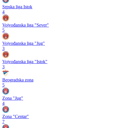
Srpska liga Istok
4
Vojvođanska liga "Sever"
5
Vojvođanska liga "Jug"
3
Vojvođanska liga "Istok"
3
Beogradska zona
5
Zona "Jug"
4
Zona "Centar"
7