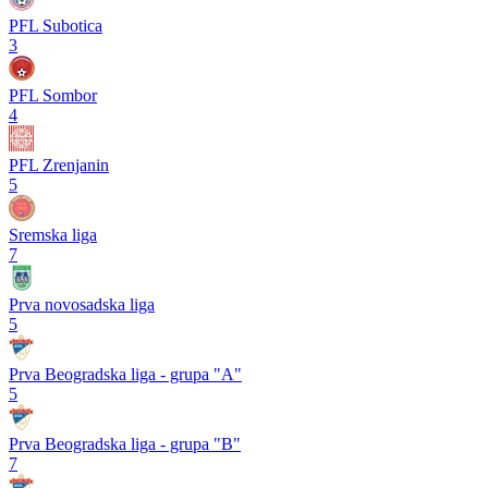
PFL Subotica
3
PFL Sombor
4
PFL Zrenjanin
5
Sremska liga
7
Prva novosadska liga
5
Prva Beogradska liga - grupa "A"
5
Prva Beogradska liga - grupa "B"
7