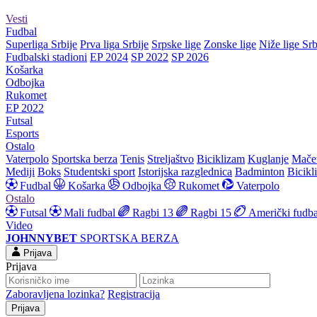
Vesti
Fudbal
Superliga Srbije
Prva liga Srbije
Srpske lige
Zonske lige
Niže lige Srb
Fudbalski stadioni
EP 2024
SP 2022
SP 2026
Košarka
Odbojka
Rukomet
EP 2022
Futsal
Esports
Ostalo
Vaterpolo
Sportska berza
Tenis
Streljaštvo
Biciklizam
Kuglanje
Mače
Mediji
Boks
Studentski sport
Istorijska razglednica
Badminton
Bicikl
Fudbal
Košarka
Odbojka
Rukomet
Vaterpolo
Ostalo
Futsal
Mali fudbal
Ragbi 13
Ragbi 15
Američki fudba
Video
JOHNNYBET
SPORTSKA BERZA
Prijava
Prijava
Zaboravljena lozinka?
Registracija