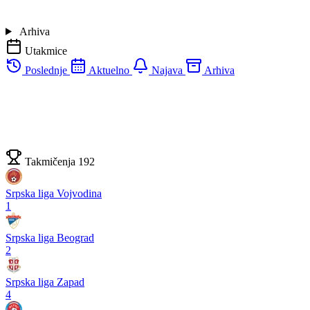
Arhiva
Utakmice
Poslednje
Aktuelno
Najava
Arhiva
Takmičenja
192
Srpska liga Vojvodina
1
Srpska liga Beograd
2
Srpska liga Zapad
4