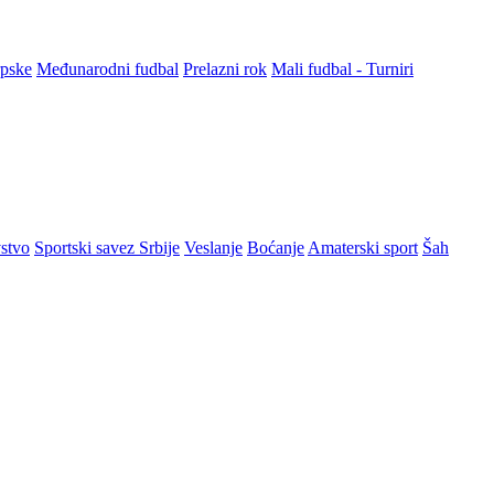
rpske
Međunarodni fudbal
Prelazni rok
Mali fudbal - Turniri
stvo
Sportski savez Srbije
Veslanje
Boćanje
Amaterski sport
Šah