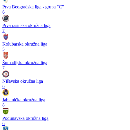
Prva Beogradska liga - grupa "C"
6
Prva rasinska okružna liga
7
Kolubarska okružna liga
5
Šumadijska okružna liga
7
Nišavska okružna liga
6
Jablanička okružna liga
8
Podunavska okružna liga
6