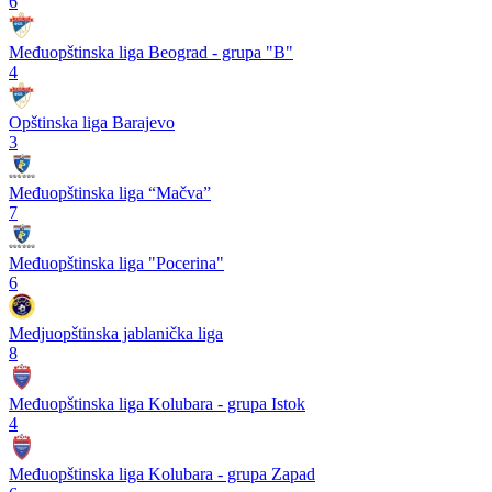
6
Međuopštinska liga Beograd - grupa "B"
4
Opštinska liga Barajevo
3
Međuopštinska liga “Mačva”
7
Međuopštinska liga "Pocerina"
6
Medjuopštinska jablanička liga
8
Međuopštinska liga Kolubara - grupa Istok
4
Međuopštinska liga Kolubara - grupa Zapad