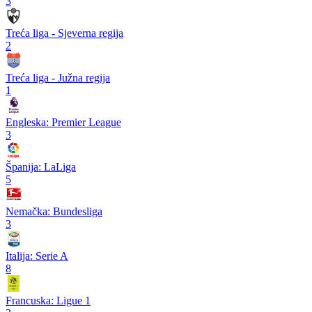
3
Treća liga - Sjeverna regija
2
Treća liga - Južna regija
1
Engleska: Premier League
3
Španija: LaLiga
5
Nemačka: Bundesliga
3
Italija: Serie A
8
Francuska: Ligue 1