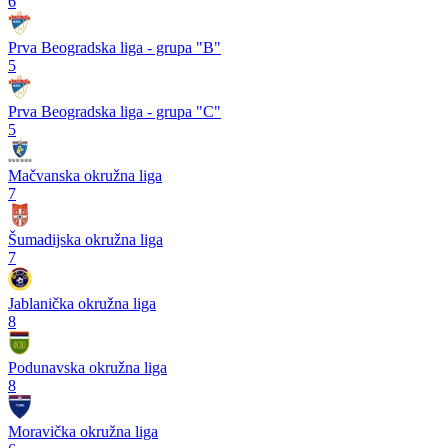
6
Prva Beogradska liga - grupa "B"
5
Prva Beogradska liga - grupa "C"
5
Mačvanska okružna liga
7
Šumadijska okružna liga
7
Jablanička okružna liga
8
Podunavska okružna liga
8
Moravička okružna liga