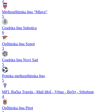
5
Međuopštinska liga “Mlava”
5
Gradska liga Subotica
6
Opštinska liga Sopot
3
Gradska liga Novi Sad
5
Potiska međuopštinska liga
5
MFL Bačka Topola - Mali Iđoš - Vrbas - Bečej - Srbobran
4
Opštinska liga Pirot