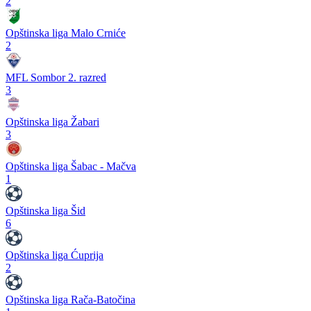
2
Opštinska liga Malo Crniće
2
MFL Sombor 2. razred
3
Opštinska liga Žabari
3
Opštinska liga Šabac - Mačva
1
Opštinska liga Šid
6
Opštinska liga Ćuprija
2
Opštinska liga Rača-Batočina