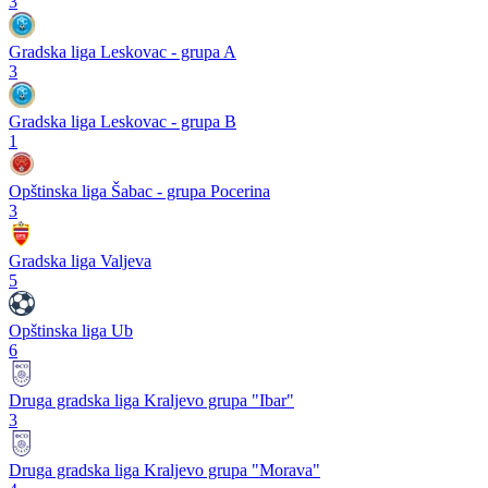
3
Gradska liga Leskovac - grupa A
3
Gradska liga Leskovac - grupa B
1
Opštinska liga Šabac - grupa Pocerina
3
Gradska liga Valjeva
5
Opštinska liga Ub
6
Druga gradska liga Kraljevo grupa "Ibar"
3
Druga gradska liga Kraljevo grupa "Morava"