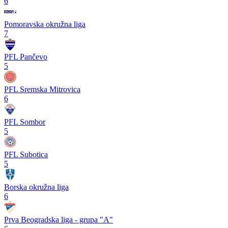
6
Pomoravska okružna liga
7
PFL Pančevo
5
PFL Sremska Mitrovica
6
PFL Sombor
5
PFL Subotica
5
Borska okružna liga
6
Prva Beogradska liga - grupa "A"