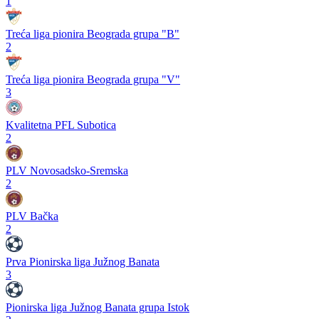
1
Treća liga pionira Beograda grupa "B"
2
Treća liga pionira Beograda grupa "V"
3
Kvalitetna PFL Subotica
2
PLV Novosadsko-Sremska
2
PLV Bačka
2
Prva Pionirska liga Južnog Banata
3
Pionirska liga Južnog Banata grupa Istok