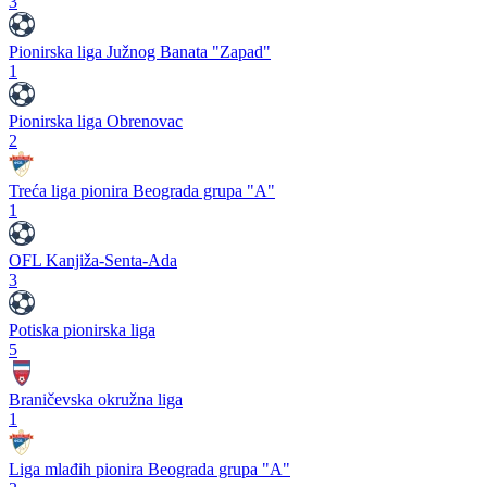
3
Pionirska liga Južnog Banata "Zapad"
1
Pionirska liga Obrenovac
2
Treća liga pionira Beograda grupa "A"
1
OFL Kanjiža-Senta-Ada
3
Potiska pionirska liga
5
Braničevska okružna liga
1
Liga mlađih pionira Beograda grupa "A"