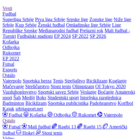
Vesti
Fudbal
Superliga Srbije
Prva liga Srbije
Srpske lige
Zonske lige
Niže lige
Srbije
Kup Srbije
Ženski fudbal
Omladinske lige Srbije
Lige
Republike Srpske
Međunarodni fudbal
Prelazni rok
Mali fudbal -
Turniri
Fudbalski stadioni
EP 2024
SP 2022
SP 2026
Košarka
Odbojka
Rukomet
EP 2022
Futsal
Esports
Ostalo
Vaterpolo
Sportska berza
Tenis
Streljaštvo
Biciklizam
Kuglanje
Mačevanje
Streličarstvo
Stoni tenis
Olimpizam
OI Tokyo 2020
Vazduhoplovstvo
Sportski savez Srbije
Veslanje
Boćanje
Amaterski
sport
Šah
Mediji
Boks
Studentski sport
Istorijska razglednica
Badminton
Biciklizam
Sportska publicistika
Padobranstvo
Korfbol
Kajak
srbijasport.net
Fudbal
Košarka
Odbojka
Rukomet
Vaterpolo
Ostalo
Futsal
Mali fudbal
Ragbi 13
Ragbi 15
Američki
fudbal
Hokej
Stoni tenis
Video