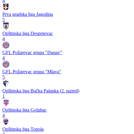
4
Prva gradska liga Jagodina
5
Opštinska liga Despotovac
4
GFL Požarevac grupa "Dunav"
4
GFL Požarevac grupa "Mlava"
5
Opštinska liga Bačka Palanka (2. razred)
1
Opštinska liga Golubac
4
Opštinska liga Topola