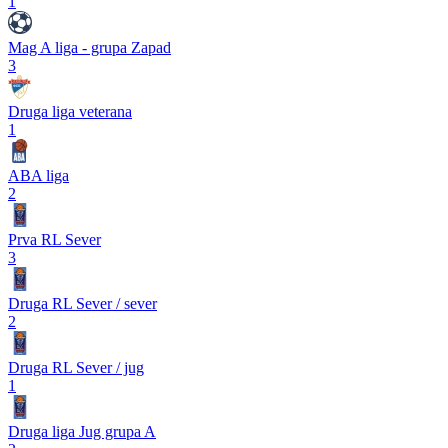
1
Mag A liga - grupa Zapad
3
Druga liga veterana
1
ABA liga
2
Prva RL Sever
3
Druga RL Sever / sever
2
Druga RL Sever / jug
1
Druga liga Jug grupa A