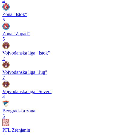
4
Zona "Istok"
5
Zona "Zapad"
5
Vojvođanska liga "Istok"
2
Vojvođanska liga "Jug"
7
Vojvođanska liga "Sever"
4
Beogradska zona
5
PFL Zrenjanin