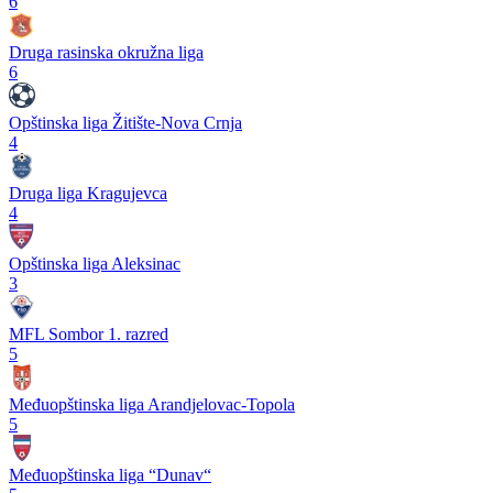
6
Druga rasinska okružna liga
6
Opštinska liga Žitište-Nova Crnja
4
Druga liga Kragujevca
4
Opštinska liga Aleksinac
3
MFL Sombor 1. razred
5
Međuopštinska liga Arandjelovac-Topola
5
Međuopštinska liga “Dunav“