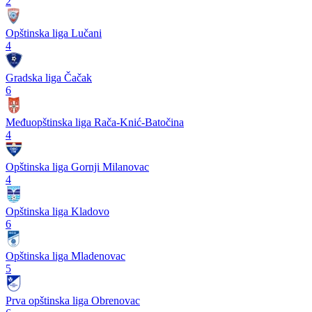
2
Opštinska liga Lučani
4
Gradska liga Čačak
6
Međuopštinska liga Rača-Knić-Batočina
4
Opštinska liga Gornji Milanovac
4
Opštinska liga Kladovo
6
Opštinska liga Mladenovac
5
Prva opštinska liga Obrenovac