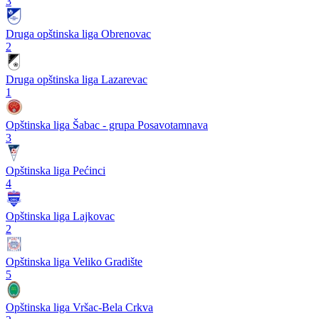
3
Druga opštinska liga Obrenovac
2
Druga opštinska liga Lazarevac
1
Opštinska liga Šabac - grupa Posavotamnava
3
Opštinska liga Pećinci
4
Opštinska liga Lajkovac
2
Opštinska liga Veliko Gradište
5
Opštinska liga Vršac-Bela Crkva