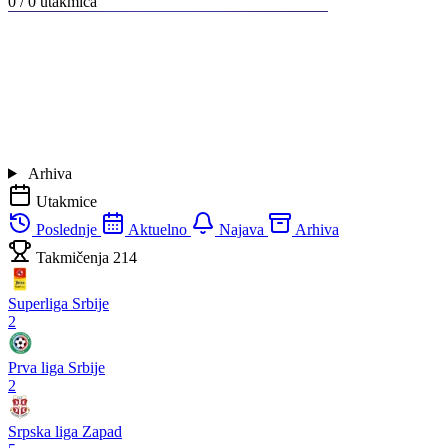
0 / 0
utakmica
Arhiva
Utakmice
Poslednje
Aktuelno
Najava
Arhiva
Takmičenja
214
Superliga Srbije
2
Prva liga Srbije
2
Srpska liga Zapad