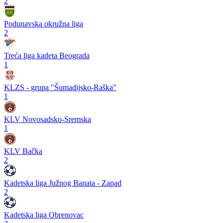
2
Podunavska okružna liga
2
Treća liga kadeta Beograda
1
KLZS - grupa "Šumadijsko-Raška"
1
KLV Novosadsko-Sremska
1
KLV Bačka
2
Kadetska liga Južnog Banata - Zapad
2
Kadetska liga Obrenovac