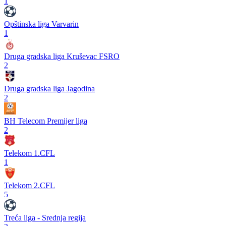
1
Opštinska liga Varvarin
1
Druga gradska liga Kruševac FSRO
2
Druga gradska liga Jagodina
2
BH Telecom Premijer liga
2
Telekom 1.CFL
1
Telekom 2.CFL
5
Treća liga - Srednja regija