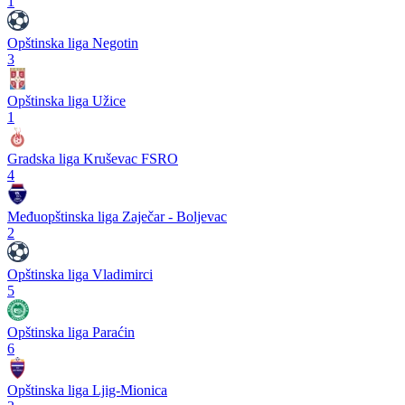
1
Opštinska liga Negotin
3
Opštinska liga Užice
1
Gradska liga Kruševac FSRO
4
Međuopštinska liga Zaječar - Boljevac
2
Opštinska liga Vladimirci
5
Opštinska liga Paraćin
6
Opštinska liga Ljig-Mionica